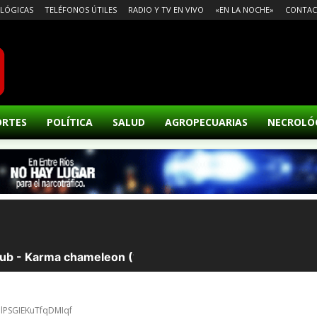
LÓGICAS
TELÉFONOS ÚTILES
RADIO Y TV EN VIVO
«EN LA NOCHE»
CONTA
ORTES
POLÍTICA
SALUD
AGROPECUARIAS
NECROLÓ
llPSGIEKuTfqDMIqf