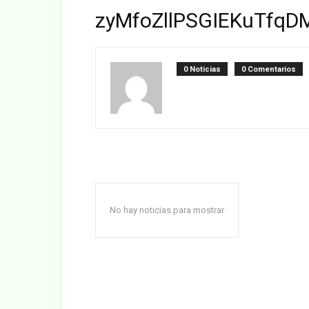
zyMfoZllPSGIEKuTfqDM
0 Noticias
0 Comentarios
No hay noticias para mostrar