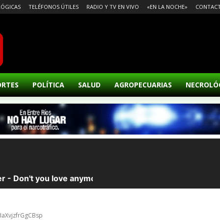
ÓGICAS
TELÉFONOS ÚTILES
RADIO Y TV EN VIVO
«EN LA NOCHE»
CONTAC
ORTES
POLÍTICA
SALUD
AGROPECUARIAS
NECROLÓ
uIaXvjzfrGgCBsp