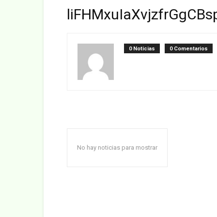
liFHMxuIaXvjzfrGgCBs
0 Noticias
0 Comentarios
No hay noticias para mostrar