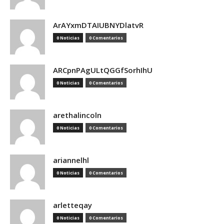
ArAYxmDTAIUBNYDlatvR
0 Noticias
0 Comentarios
ARCpnPAgULtQGGfSorhIhU
0 Noticias
0 Comentarios
arethalincoln
0 Noticias
0 Comentarios
ariannelhl
0 Noticias
0 Comentarios
arletteqay
0 Noticias
0 Comentarios