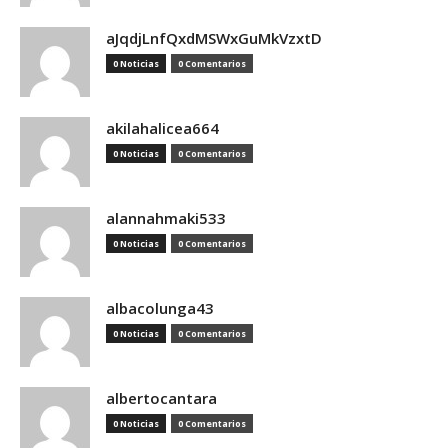
aJqdjLnfQxdMSWxGuMkVzxtD
0 Noticias
0 Comentarios
akilahalicea664
0 Noticias
0 Comentarios
alannahmaki533
0 Noticias
0 Comentarios
albacolunga43
0 Noticias
0 Comentarios
albertocantara
0 Noticias
0 Comentarios