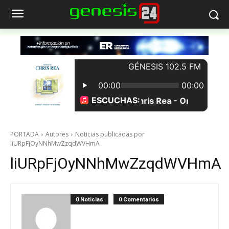
PORTADA
Autores
Noticias publicadas por
liURpFjOyNNhMwZzqdWVHmA
liURpFjOyNNhMwZzqdWVHmA
0 Noticias
0 Comentarios