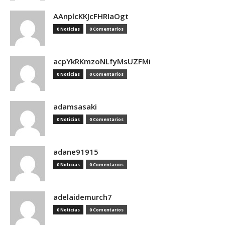
AAnplcKKJcFHRIaOgt
0 Noticias
0 Comentarios
acpYkRKmzoNLfyMsUZFMi
0 Noticias
0 Comentarios
adamsasaki
0 Noticias
0 Comentarios
adane91915
0 Noticias
0 Comentarios
adelaidemurch7
0 Noticias
0 Comentarios