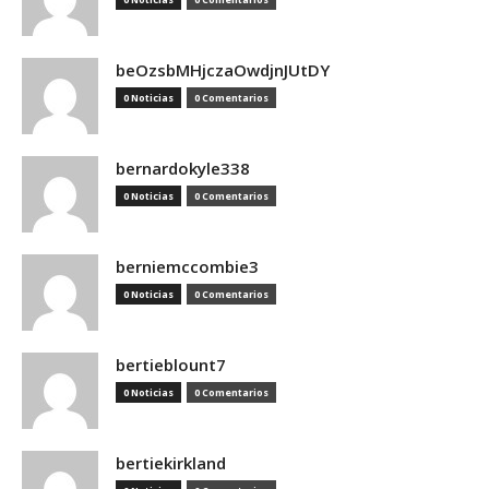
beOzsbMHjczaOwdjnJUtDY
0 Noticias
0 Comentarios
bernardokyle338
0 Noticias
0 Comentarios
berniemccombie3
0 Noticias
0 Comentarios
bertieblount7
0 Noticias
0 Comentarios
bertiekirkland