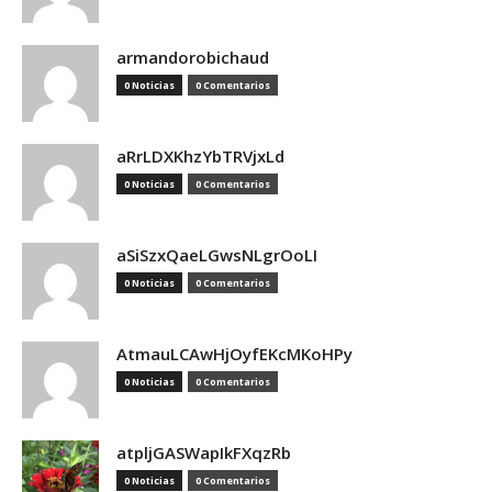
armandorobichaud
0 Noticias
0 Comentarios
aRrLDXKhzYbTRVjxLd
0 Noticias
0 Comentarios
aSiSzxQaeLGwsNLgrOoLI
0 Noticias
0 Comentarios
AtmauLCAwHjOyfEKcMKoHPy
0 Noticias
0 Comentarios
atpljGASWapIkFXqzRb
0 Noticias
0 Comentarios