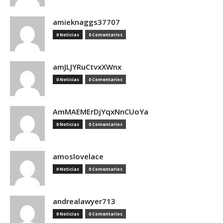
amieknaggs37707
0 Noticias
0 Comentarios
amJLJYRuCtvxXWnx
0 Noticias
0 Comentarios
AmMAEMErDjYqxNnCUoYa
0 Noticias
0 Comentarios
amoslovelace
0 Noticias
0 Comentarios
andrealawyer713
0 Noticias
0 Comentarios