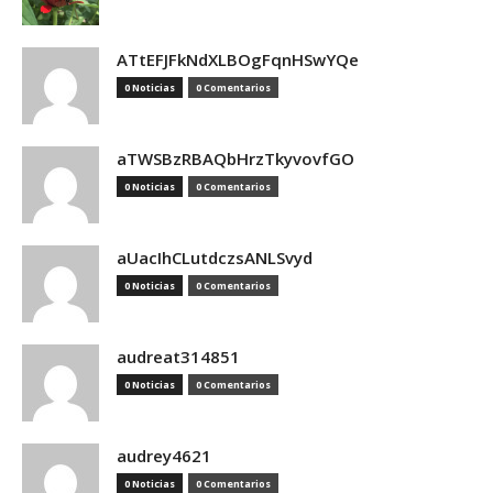
ATtEFJFkNdXLBOgFqnHSwYQe
0 Noticias
0 Comentarios
aTWSBzRBAQbHrzTkyvovfGO
0 Noticias
0 Comentarios
aUacIhCLutdczsANLSvyd
0 Noticias
0 Comentarios
audreat314851
0 Noticias
0 Comentarios
audrey4621
0 Noticias
0 Comentarios