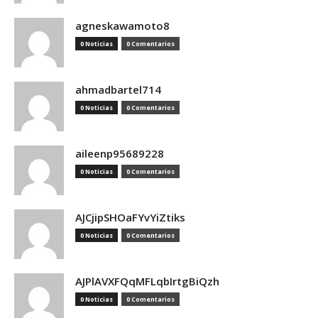
agneskawamoto8
0 Noticias
0 Comentarios
ahmadbartel714
0 Noticias
0 Comentarios
aileenp95689228
0 Noticias
0 Comentarios
AJCjipSHOaFYvYiZtiks
0 Noticias
0 Comentarios
AJPlAVXFQqMFLqbIrtgBiQzh
0 Noticias
0 Comentarios