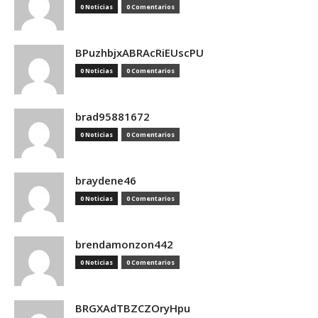
0 Noticias
0 Comentarios
BPuzhbjxABRAcRiEUscPU
0 Noticias
0 Comentarios
brad95881672
0 Noticias
0 Comentarios
braydene46
0 Noticias
0 Comentarios
brendamonzon442
0 Noticias
0 Comentarios
BRGXAdTBZCZOryHpu