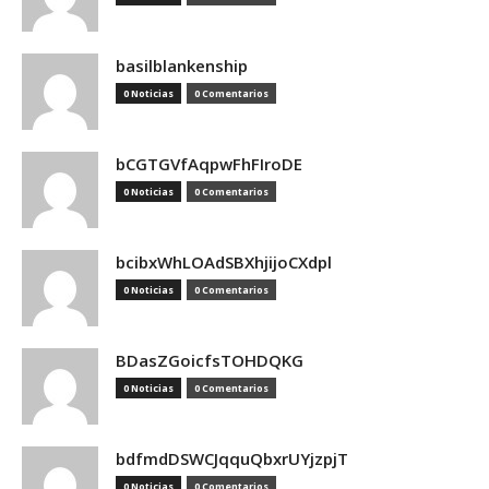
basilblankenship
0 Noticias
0 Comentarios
bCGTGVfAqpwFhFIroDE
0 Noticias
0 Comentarios
bcibxWhLOAdSBXhjijoCXdpl
0 Noticias
0 Comentarios
BDasZGoicfsTOHDQKG
0 Noticias
0 Comentarios
bdfmdDSWCJqquQbxrUYjzpjT
0 Noticias
0 Comentarios