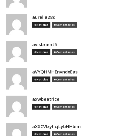
aurelia28d
0 Noticias
0 Comentarios
avisbrient5
0 Noticias
0 Comentarios
aVYQHMHEnvndxEas
0 Noticias
0 Comentarios
axwbeatrice
0 Noticias
0 Comentarios
aXXCVIxyhcjLybHHbim
0 Noticias
0 Comentarios