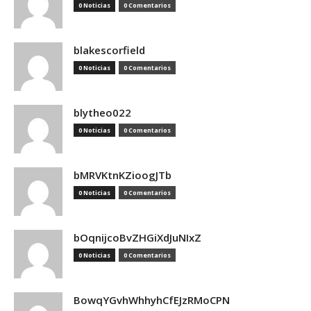
0 Noticias
0 Comentarios
blakescorfield
0 Noticias
0 Comentarios
blytheo022
0 Noticias
0 Comentarios
bMRVKtnKZioogJTb
0 Noticias
0 Comentarios
bOqnijcoBvZHGiXdJuNIxZ
0 Noticias
0 Comentarios
BowqYGvhWhhyhCfEJzRMoCPN