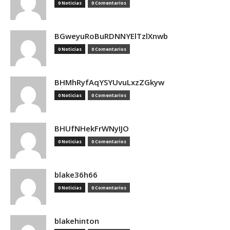
0 Noticias
0 Comentarios
BGweyuRoBuRDNNYElTzlXnwb
0 Noticias
0 Comentarios
BHMhRyfAqYSYUvuLxzZGkyw
0 Noticias
0 Comentarios
BHUfNHekFrWNyIJO
0 Noticias
0 Comentarios
blake36h66
0 Noticias
0 Comentarios
blakehinton