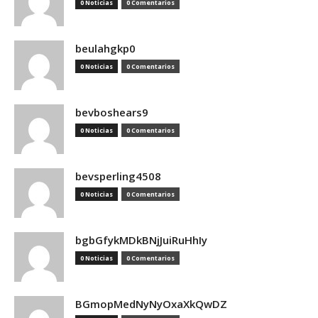
0 Noticias
0 Comentarios
beulahgkp0
0 Noticias
0 Comentarios
bevboshears9
0 Noticias
0 Comentarios
bevsperling4508
0 Noticias
0 Comentarios
bgbGfykMDkBNjJuiRuHhIy
0 Noticias
0 Comentarios
BGmopMedNyNyOxaXkQwDZ