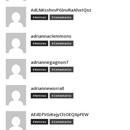
AdLNKsshvvPGInvRaAhxtQsz
0 Noticias
0 Comentarios
adriannaclemmons
0 Noticias
0 Comentarios
adriannegagnon7
0 Noticias
0 Comentarios
adrianneworrall
0 Noticias
0 Comentarios
AEdDfVGiKejyCltOEQXpFEW
0 Noticias
0 Comentarios