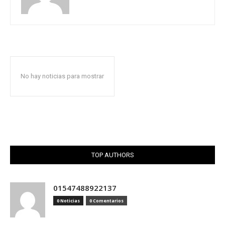
No hay noticias para mostrar
TOP AUTHORS
01547488922137
0 Noticias
0 Comentarios