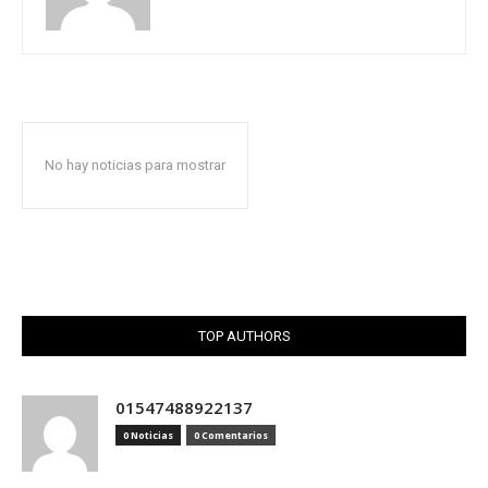
No hay noticias para mostrar
TOP AUTHORS
01547488922137
0 Noticias
0 Comentarios