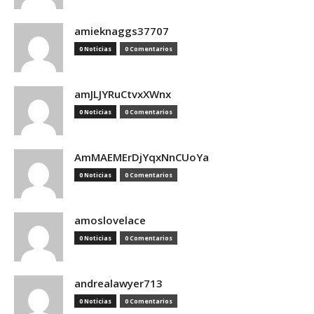
amieknaggs37707
0 Noticias
0 Comentarios
amJLJYRuCtvxXWnx
0 Noticias
0 Comentarios
AmMAEMErDjYqxNnCUoYa
0 Noticias
0 Comentarios
amoslovelace
0 Noticias
0 Comentarios
andrealawyer713
0 Noticias
0 Comentarios