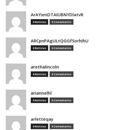
ArAYxmDTAIUBNYDlatvR
0 Noticias
0 Comentarios
ARCpnPAgULtQGGfSorhIhU
0 Noticias
0 Comentarios
arethalincoln
0 Noticias
0 Comentarios
ariannelhl
0 Noticias
0 Comentarios
arletteqay
0 Noticias
0 Comentarios