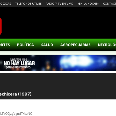
ÓGICAS
TELÉFONOS ÚTILES
RADIO Y TV EN VIVO
«EN LA NOCHE»
CONTAC
ORTES
POLÍTICA
SALUD
AGROPECUARIAS
NECROLÓ
wDLSVCCjzgVgndTxkaNO