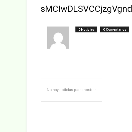
sMCIwDLSVCCjzgVgn
0 Noticias
0 Comentarios
No hay noticias para mostrar