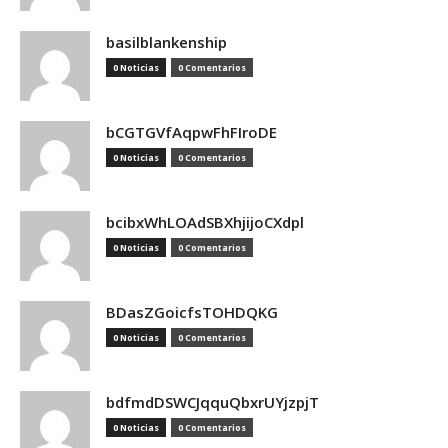
basilblankenship
0 Noticias
0 Comentarios
bCGTGVfAqpwFhFIroDE
0 Noticias
0 Comentarios
bcibxWhLOAdSBXhjijoCXdpl
0 Noticias
0 Comentarios
BDasZGoicfsTOHDQKG
0 Noticias
0 Comentarios
bdfmdDSWCJqquQbxrUYjzpjT
0 Noticias
0 Comentarios