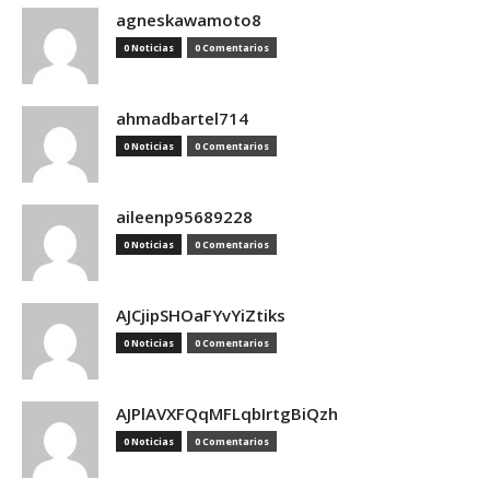
agneskawamoto8
0 Noticias
0 Comentarios
ahmadbartel714
0 Noticias
0 Comentarios
aileenp95689228
0 Noticias
0 Comentarios
AJCjipSHOaFYvYiZtiks
0 Noticias
0 Comentarios
AJPlAVXFQqMFLqbIrtgBiQzh
0 Noticias
0 Comentarios