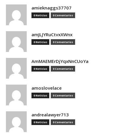
amieknaggs37707
0 Noticias
0 Comentarios
amJLJYRuCtvxXWnx
0 Noticias
0 Comentarios
AmMAEMErDjYqxNnCUoYa
0 Noticias
0 Comentarios
amoslovelace
0 Noticias
0 Comentarios
andrealawyer713
0 Noticias
0 Comentarios