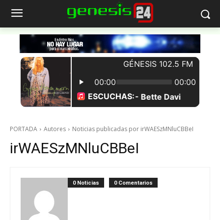
PORTADA
Autores
Noticias publicadas por irWAESzMNluCBBeI
irWAESzMNluCBBeI
0 Noticias
0 Comentarios