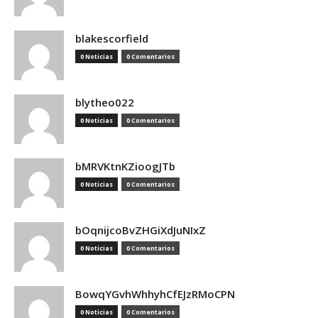
blakescorfield
0 Noticias
0 Comentarios
blytheo022
0 Noticias
0 Comentarios
bMRVKtnKZioogJTb
0 Noticias
0 Comentarios
bOqnijcoBvZHGiXdJuNIxZ
0 Noticias
0 Comentarios
BowqYGvhWhhyhCfEJzRMoCPN
0 Noticias
0 Comentarios