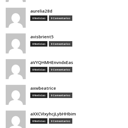
aurelia28d
0 Noticias
0 Comentarios
avisbrient5
0 Noticias
0 Comentarios
aVYQHMHEnvndxEas
0 Noticias
0 Comentarios
axwbeatrice
0 Noticias
0 Comentarios
aXXCVIxyhcjLybHHbim
0 Noticias
0 Comentarios