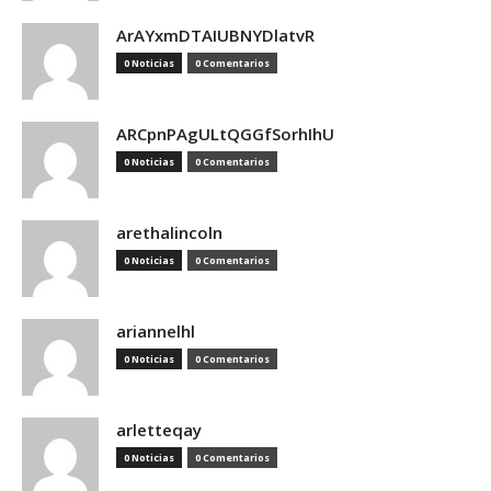
ArAYxmDTAIUBNYDlatvR
0 Noticias
0 Comentarios
ARCpnPAgULtQGGfSorhIhU
0 Noticias
0 Comentarios
arethalincoln
0 Noticias
0 Comentarios
ariannelhl
0 Noticias
0 Comentarios
arletteqay
0 Noticias
0 Comentarios