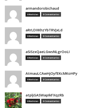
armandorobichaud
0 Noticias
0 Comentarios
aRrLDXKhzYbTRVjxLd
0 Noticias
0 Comentarios
aSiSzxQaeLGwsNLgrOoLI
0 Noticias
0 Comentarios
AtmauLCAwHjOyfEKcMKoHPy
0 Noticias
0 Comentarios
atpljGASWapIkFXqzRb
0 Noticias
0 Comentarios