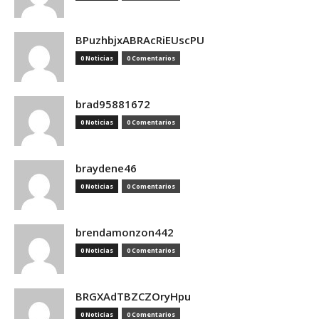
BPuzhbjxABRAcRiEUscPU
0 Noticias
0 Comentarios
brad95881672
0 Noticias
0 Comentarios
braydene46
0 Noticias
0 Comentarios
brendamonzon442
0 Noticias
0 Comentarios
BRGXAdTBZCZOryHpu
0 Noticias
0 Comentarios