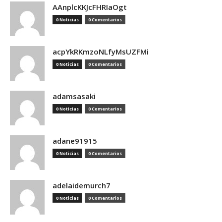
AAnplcKKJcFHRIaOgt
0 Noticias
0 Comentarios
acpYkRKmzoNLfyMsUZFMi
0 Noticias
0 Comentarios
adamsasaki
0 Noticias
0 Comentarios
adane91915
0 Noticias
0 Comentarios
adelaidemurch7
0 Noticias
0 Comentarios