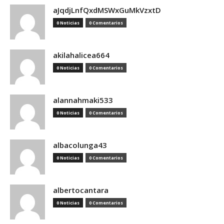
aJqdjLnfQxdMSWxGuMkVzxtD
0 Noticias
0 Comentarios
akilahalicea664
0 Noticias
0 Comentarios
alannahmaki533
0 Noticias
0 Comentarios
albacolunga43
0 Noticias
0 Comentarios
albertocantara
0 Noticias
0 Comentarios