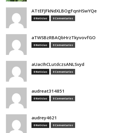
ATtEFJFkNdXLBOgFqnHSwYQe
0 Noticias
0 Comentarios
aTWSBzRBAQbHrzTkyvovfGO
0 Noticias
0 Comentarios
aUacIhCLutdczsANLSvyd
0 Noticias
0 Comentarios
audreat314851
0 Noticias
0 Comentarios
audrey4621
0 Noticias
0 Comentarios