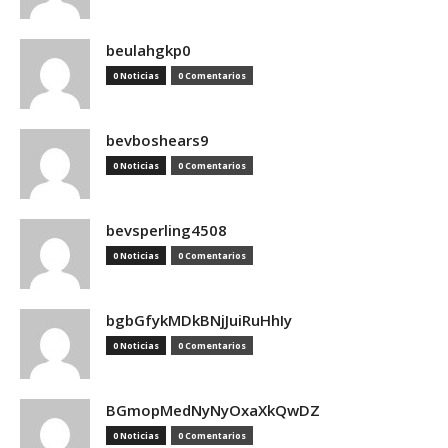
beulahgkp0
0 Noticias
0 Comentarios
bevboshears9
0 Noticias
0 Comentarios
bevsperling4508
0 Noticias
0 Comentarios
bgbGfykMDkBNjJuiRuHhIy
0 Noticias
0 Comentarios
BGmopMedNyNyOxaXkQwDZ
0 Noticias
0 Comentarios