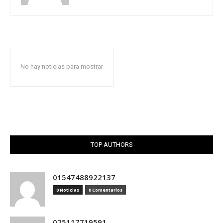
No hay noticias para mostrar
TOP AUTHORS
01547488922137
0 Noticias
0 Comentarios
025117719591