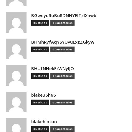
BGweyuRoBuRDNNYElTzlXnwb
0 Noticias
0 Comentarios
BHMhRyfAqYSYUvuLxzZGkyw
0 Noticias
0 Comentarios
BHUfNHekFrWNyIJO
0 Noticias
0 Comentarios
blake36h66
0 Noticias
0 Comentarios
blakehinton
0 Noticias
0 Comentarios