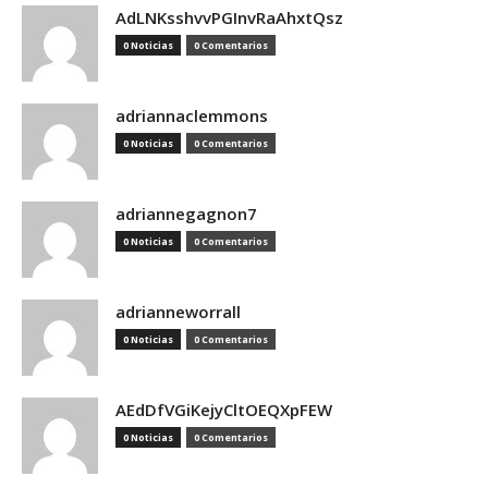
AdLNKsshvvPGInvRaAhxtQsz
0 Noticias
0 Comentarios
adriannaclemmons
0 Noticias
0 Comentarios
adriannegagnon7
0 Noticias
0 Comentarios
adrianneworrall
0 Noticias
0 Comentarios
AEdDfVGiKejyCltOEQXpFEW
0 Noticias
0 Comentarios