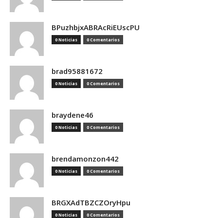
BPuzhbjxABRAcRiEUscPU
0 Noticias
0 Comentarios
brad95881672
0 Noticias
0 Comentarios
braydene46
0 Noticias
0 Comentarios
brendamonzon442
0 Noticias
0 Comentarios
BRGXAdTBZCZOryHpu
0 Noticias
0 Comentarios