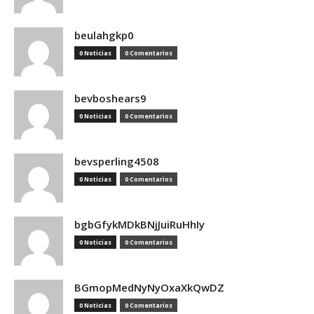
beulahgkp0
0 Noticias
0 Comentarios
bevboshears9
0 Noticias
0 Comentarios
bevsperling4508
0 Noticias
0 Comentarios
bgbGfykMDkBNjJuiRuHhIy
0 Noticias
0 Comentarios
BGmopMedNyNyOxaXkQwDZ
0 Noticias
0 Comentarios