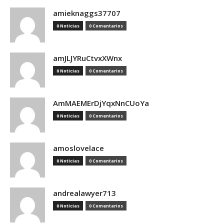
amieknaggs37707
0 Noticias
0 Comentarios
amJLJYRuCtvxXWnx
0 Noticias
0 Comentarios
AmMAEMErDjYqxNnCUoYa
0 Noticias
0 Comentarios
amoslovelace
0 Noticias
0 Comentarios
andrealawyer713
0 Noticias
0 Comentarios