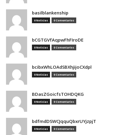
basilblankenship
0 Noticias
0 Comentarios
bCGTGVfAqpwFhFIroDE
0 Noticias
0 Comentarios
bcibxWhLOAdSBXhjijoCXdpl
0 Noticias
0 Comentarios
BDasZGoicfsTOHDQKG
0 Noticias
0 Comentarios
bdfmdDSWCJqquQbxrUYjzpjT
0 Noticias
0 Comentarios