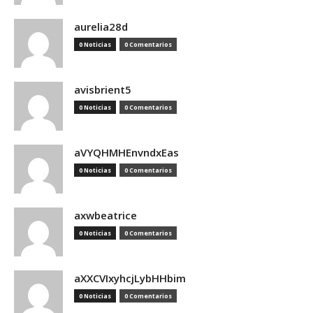
aurelia28d
0 Noticias
0 Comentarios
avisbrient5
0 Noticias
0 Comentarios
aVYQHMHEnvndxEas
0 Noticias
0 Comentarios
axwbeatrice
0 Noticias
0 Comentarios
aXXCVIxyhcjLybHHbim
0 Noticias
0 Comentarios