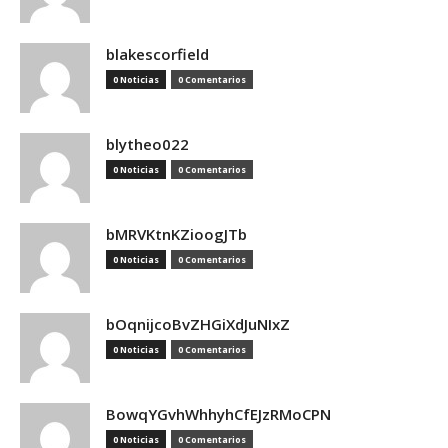
blakescorfield
0 Noticias
0 Comentarios
blytheo022
0 Noticias
0 Comentarios
bMRVKtnKZioogJTb
0 Noticias
0 Comentarios
bOqnijcoBvZHGiXdJuNIxZ
0 Noticias
0 Comentarios
BowqYGvhWhhyhCfEJzRMoCPN
0 Noticias
0 Comentarios