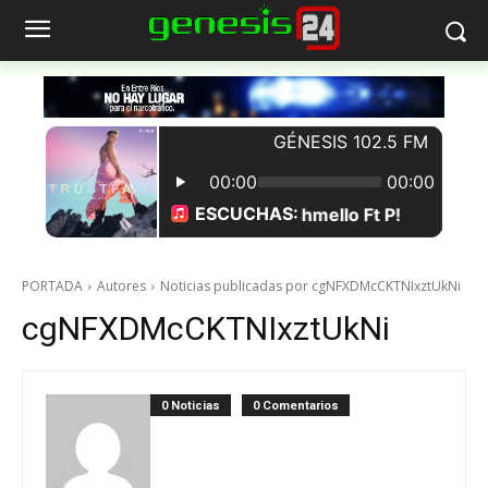
PORTADA
Autores
Noticias publicadas por cgNFXDMcCKTNIxztUkNi
cgNFXDMcCKTNIxztUkNi
0 Noticias
0 Comentarios