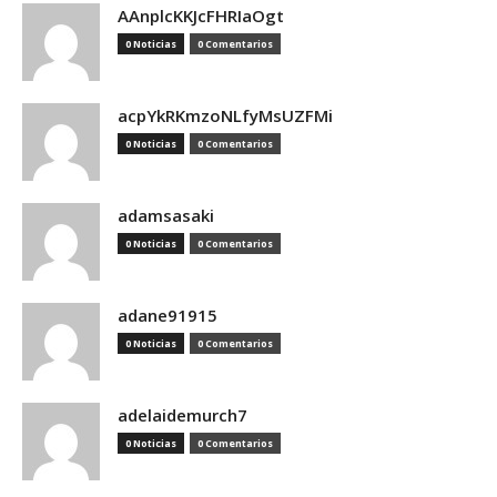
AAnplcKKJcFHRIaOgt
0 Noticias
0 Comentarios
acpYkRKmzoNLfyMsUZFMi
0 Noticias
0 Comentarios
adamsasaki
0 Noticias
0 Comentarios
adane91915
0 Noticias
0 Comentarios
adelaidemurch7
0 Noticias
0 Comentarios