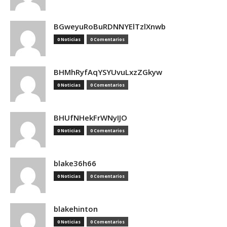
BGweyuRoBuRDNNYElTzlXnwb
0 Noticias
0 Comentarios
BHMhRyfAqYSYUvuLxzZGkyw
0 Noticias
0 Comentarios
BHUfNHekFrWNyIJO
0 Noticias
0 Comentarios
blake36h66
0 Noticias
0 Comentarios
blakehinton
0 Noticias
0 Comentarios