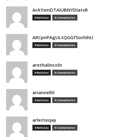
ArAYxmDTAIUBNYDlatvR
0 Noticias
0 Comentarios
ARCpnPAgULtQGGfSorhIhU
0 Noticias
0 Comentarios
arethalincoln
0 Noticias
0 Comentarios
ariannelhl
0 Noticias
0 Comentarios
arletteqay
0 Noticias
0 Comentarios