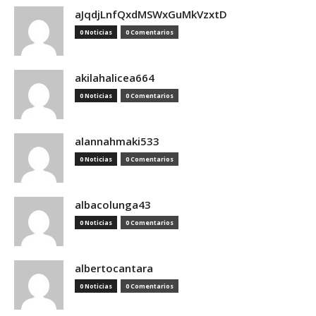
aJqdjLnfQxdMSWxGuMkVzxtD
0 Noticias
0 Comentarios
akilahalicea664
0 Noticias
0 Comentarios
alannahmaki533
0 Noticias
0 Comentarios
albacolunga43
0 Noticias
0 Comentarios
albertocantara
0 Noticias
0 Comentarios