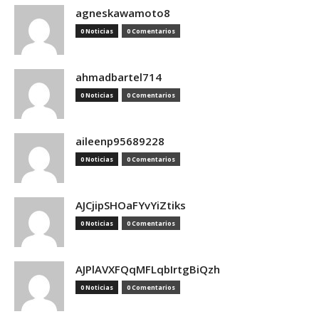
agneskawamoto8
0 Noticias
0 Comentarios
ahmadbartel714
0 Noticias
0 Comentarios
aileenp95689228
0 Noticias
0 Comentarios
AJCjipSHOaFYvYiZtiks
0 Noticias
0 Comentarios
AJPlAVXFQqMFLqbIrtgBiQzh
0 Noticias
0 Comentarios