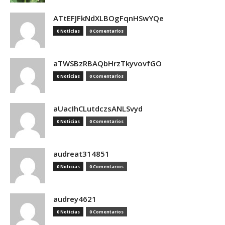
ATtEFJFkNdXLBOgFqnHSwYQe
0 Noticias
0 Comentarios
aTWSBzRBAQbHrzTkyvovfGO
0 Noticias
0 Comentarios
aUacIhCLutdczsANLSvyd
0 Noticias
0 Comentarios
audreat314851
0 Noticias
0 Comentarios
audrey4621
0 Noticias
0 Comentarios