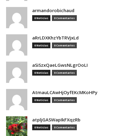
armandorobichaud
0 Noticias
0 Comentarios
aRrLDXKhzYbTRVjxLd
0 Noticias
0 Comentarios
aSiSzxQaeLGwsNLgrOoLI
0 Noticias
0 Comentarios
AtmauLCAwHjOyfEKcMKoHPy
0 Noticias
0 Comentarios
atpljGASWapIkFXqzRb
0 Noticias
0 Comentarios