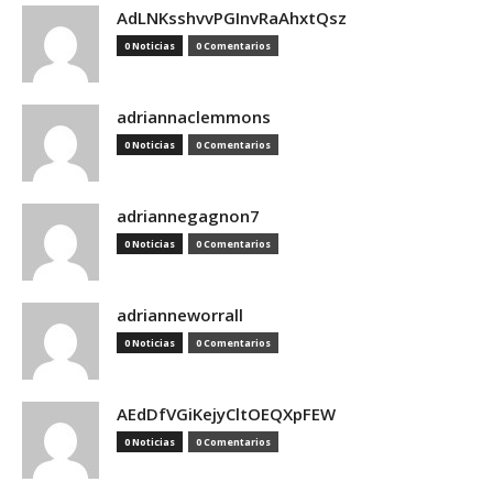
AdLNKsshvvPGInvRaAhxtQsz
0 Noticias
0 Comentarios
adriannaclemmons
0 Noticias
0 Comentarios
adriannegagnon7
0 Noticias
0 Comentarios
adrianneworrall
0 Noticias
0 Comentarios
AEdDfVGiKejyCltOEQXpFEW
0 Noticias
0 Comentarios