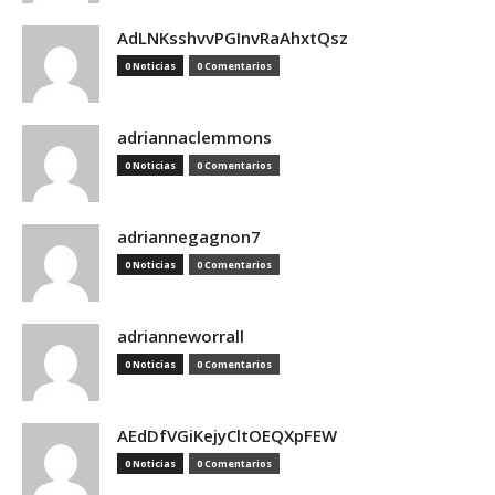
AdLNKsshvvPGInvRaAhxtQsz
0 Noticias
0 Comentarios
adriannaclemmons
0 Noticias
0 Comentarios
adriannegagnon7
0 Noticias
0 Comentarios
adrianneworrall
0 Noticias
0 Comentarios
AEdDfVGiKejyCltOEQXpFEW
0 Noticias
0 Comentarios