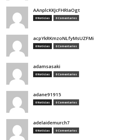
AAnplcKKJcFHRIaOgt
0 Noticias
0 Comentarios
acpYkRKmzoNLfyMsUZFMi
0 Noticias
0 Comentarios
adamsasaki
0 Noticias
0 Comentarios
adane91915
0 Noticias
0 Comentarios
adelaidemurch7
0 Noticias
0 Comentarios