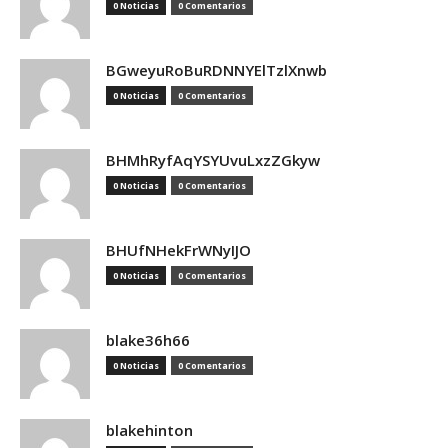
0 Noticias
0 Comentarios
BGweyuRoBuRDNNYElTzlXnwb
0 Noticias
0 Comentarios
BHMhRyfAqYSYUvuLxzZGkyw
0 Noticias
0 Comentarios
BHUfNHekFrWNyIJO
0 Noticias
0 Comentarios
blake36h66
0 Noticias
0 Comentarios
blakehinton