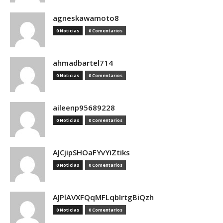
agneskawamoto8
0 Noticias
0 Comentarios
ahmadbartel714
0 Noticias
0 Comentarios
aileenp95689228
0 Noticias
0 Comentarios
AJCjipSHOaFYvYiZtiks
0 Noticias
0 Comentarios
AJPlAVXFQqMFLqbIrtgBiQzh
0 Noticias
0 Comentarios