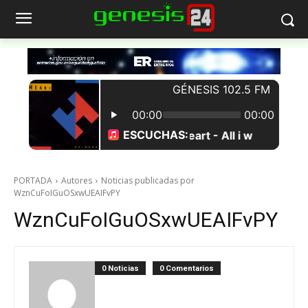
PORTADA
Autores
Noticias publicadas por
WznCuFoIGuOSxwUEAIFvPY
WznCuFoIGuOSxwUEAIFvPY
0 Noticias
0 Comentarios