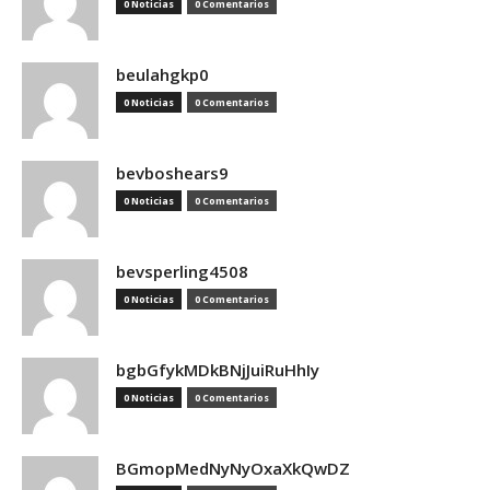
0 Noticias
0 Comentarios
beulahgkp0
0 Noticias
0 Comentarios
bevboshears9
0 Noticias
0 Comentarios
bevsperling4508
0 Noticias
0 Comentarios
bgbGfykMDkBNjJuiRuHhIy
0 Noticias
0 Comentarios
BGmopMedNyNyOxaXkQwDZ