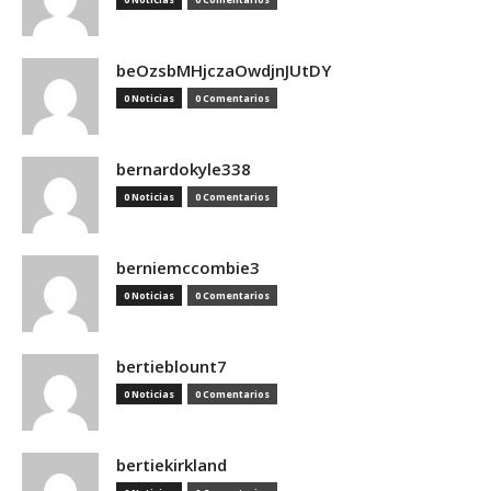
beOzsbMHjczaOwdjnJUtDY
0 Noticias
0 Comentarios
bernardokyle338
0 Noticias
0 Comentarios
berniemccombie3
0 Noticias
0 Comentarios
bertieblount7
0 Noticias
0 Comentarios
bertiekirkland