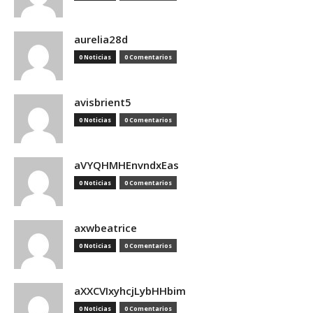
aurelia28d
0 Noticias
0 Comentarios
avisbrient5
0 Noticias
0 Comentarios
aVYQHMHEnvndxEas
0 Noticias
0 Comentarios
axwbeatrice
0 Noticias
0 Comentarios
aXXCVIxyhcjLybHHbim
0 Noticias
0 Comentarios