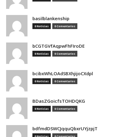
basilblankenship
0 Noticias
0 Comentarios
bCGTGVfAqpwFhFIroDE
0 Noticias
0 Comentarios
bcibxWhLOAdSBXhjijoCXdpl
0 Noticias
0 Comentarios
BDasZGoicfsTOHDQKG
0 Noticias
0 Comentarios
bdfmdDSWCJqquQbxrUYjzpjT
0 Noticias
0 Comentarios