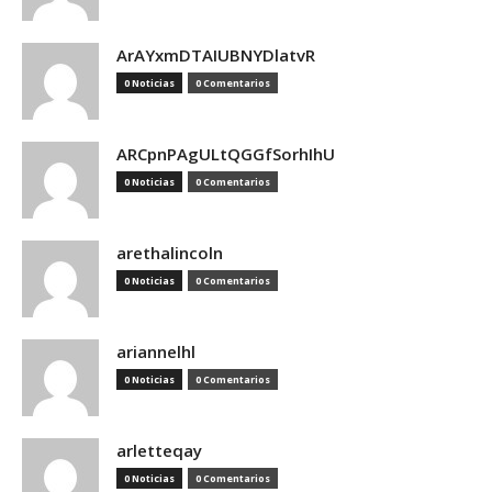
ArAYxmDTAIUBNYDlatvR
0 Noticias
0 Comentarios
ARCpnPAgULtQGGfSorhIhU
0 Noticias
0 Comentarios
arethalincoln
0 Noticias
0 Comentarios
ariannelhl
0 Noticias
0 Comentarios
arletteqay
0 Noticias
0 Comentarios