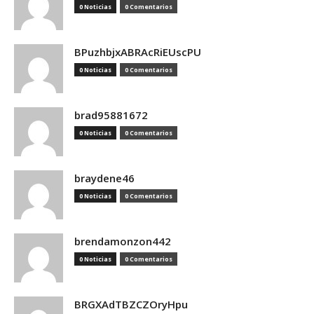
0 Noticias
0 Comentarios
BPuzhbjxABRAcRiEUscPU
0 Noticias
0 Comentarios
brad95881672
0 Noticias
0 Comentarios
braydene46
0 Noticias
0 Comentarios
brendamonzon442
0 Noticias
0 Comentarios
BRGXAdTBZCZOryHpu