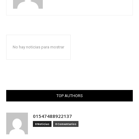
No hay noticias para mostrar
TOP AUTHORS
01547488922137
0 Noticias
0 Comentarios