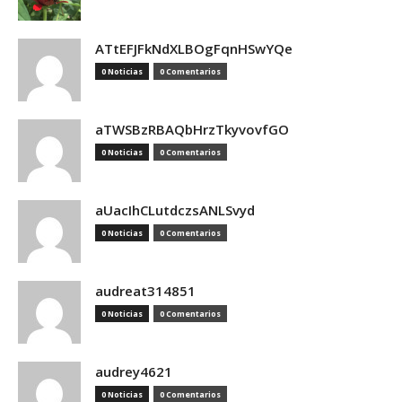
ATtEFJFkNdXLBOgFqnHSwYQe
0 Noticias
0 Comentarios
aTWSBzRBAQbHrzTkyvovfGO
0 Noticias
0 Comentarios
aUacIhCLutdczsANLSvyd
0 Noticias
0 Comentarios
audreat314851
0 Noticias
0 Comentarios
audrey4621
0 Noticias
0 Comentarios