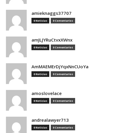
amieknaggs37707
0 Noticias
0 Comentarios
amJLJYRuCtvxXWnx
0 Noticias
0 Comentarios
AmMAEMErDjYqxNnCUoYa
0 Noticias
0 Comentarios
amoslovelace
0 Noticias
0 Comentarios
andrealawyer713
0 Noticias
0 Comentarios