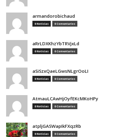
armandorobichaud
0 Noticias
0 Comentarios
aRrLDXKhzYbTRVjxLd
0 Noticias
0 Comentarios
aSiSzxQaeLGwsNLgrOoLI
0 Noticias
0 Comentarios
AtmauLCAwHjOyfEKcMKoHPy
0 Noticias
0 Comentarios
atpljGASWapIkFXqzRb
0 Noticias
0 Comentarios