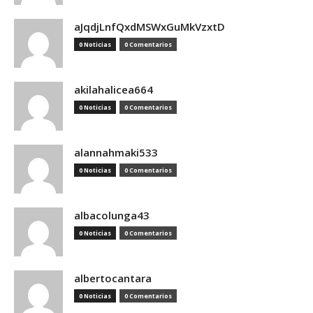
aJqdjLnfQxdMSWxGuMkVzxtD
0 Noticias
0 Comentarios
akilahalicea664
0 Noticias
0 Comentarios
alannahmaki533
0 Noticias
0 Comentarios
albacolunga43
0 Noticias
0 Comentarios
albertocantara
0 Noticias
0 Comentarios