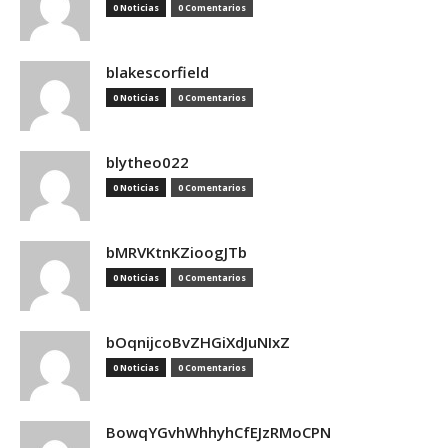
0 Noticias
0 Comentarios
blakescorfield
0 Noticias
0 Comentarios
blytheo022
0 Noticias
0 Comentarios
bMRVKtnKZioogJTb
0 Noticias
0 Comentarios
bOqnijcoBvZHGiXdJuNIxZ
0 Noticias
0 Comentarios
BowqYGvhWhhyhCfEJzRMoCPN