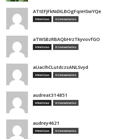
ATtEFJFkNdXLBOgFqnHSwYQe
0 Noticias
0 Comentarios
aTWSBzRBAQbHrzTkyvovfGO
0 Noticias
0 Comentarios
aUacIhCLutdczsANLSvyd
0 Noticias
0 Comentarios
audreat314851
0 Noticias
0 Comentarios
audrey4621
0 Noticias
0 Comentarios