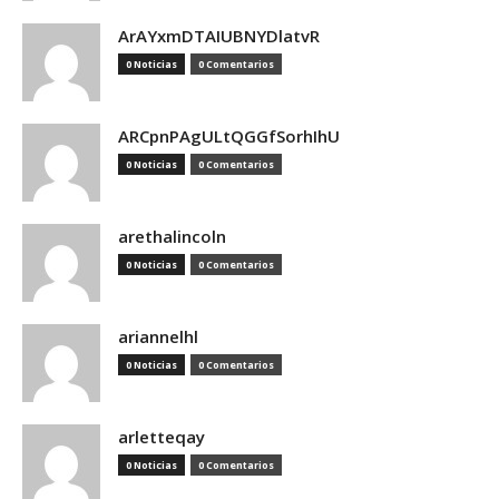
ArAYxmDTAIUBNYDlatvR
0 Noticias
0 Comentarios
ARCpnPAgULtQGGfSorhIhU
0 Noticias
0 Comentarios
arethalincoln
0 Noticias
0 Comentarios
ariannelhl
0 Noticias
0 Comentarios
arletteqay
0 Noticias
0 Comentarios