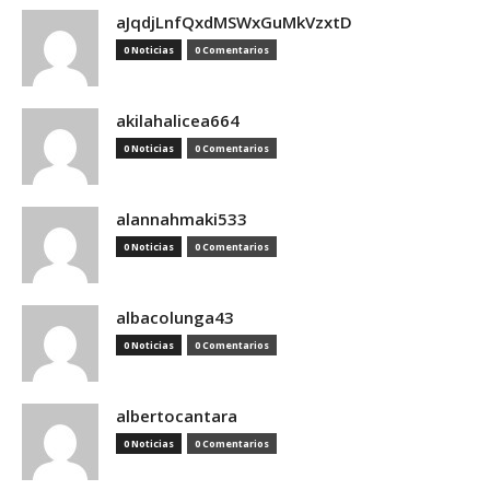
aJqdjLnfQxdMSWxGuMkVzxtD
0 Noticias
0 Comentarios
akilahalicea664
0 Noticias
0 Comentarios
alannahmaki533
0 Noticias
0 Comentarios
albacolunga43
0 Noticias
0 Comentarios
albertocantara
0 Noticias
0 Comentarios