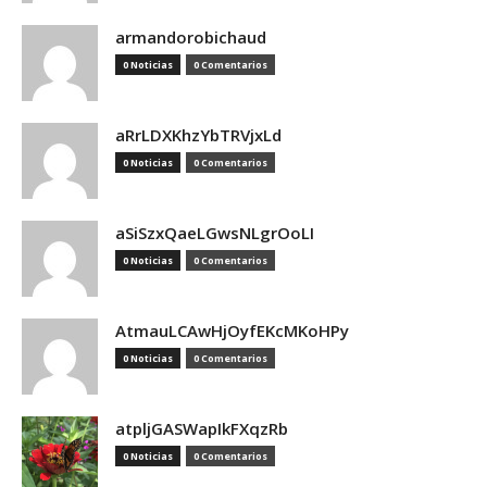
armandorobichaud
0 Noticias
0 Comentarios
aRrLDXKhzYbTRVjxLd
0 Noticias
0 Comentarios
aSiSzxQaeLGwsNLgrOoLI
0 Noticias
0 Comentarios
AtmauLCAwHjOyfEKcMKoHPy
0 Noticias
0 Comentarios
atpljGASWapIkFXqzRb
0 Noticias
0 Comentarios