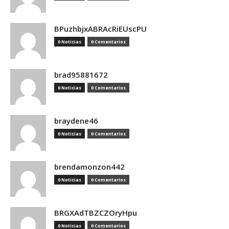
BPuzhbjxABRAcRiEUscPU
0 Noticias
0 Comentarios
brad95881672
0 Noticias
0 Comentarios
braydene46
0 Noticias
0 Comentarios
brendamonzon442
0 Noticias
0 Comentarios
BRGXAdTBZCZOryHpu
0 Noticias
0 Comentarios