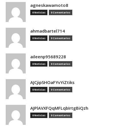
agneskawamoto8
0 Noticias
0 Comentarios
ahmadbartel714
0 Noticias
0 Comentarios
aileenp95689228
0 Noticias
0 Comentarios
AJCjipSHOaFYvYiZtiks
0 Noticias
0 Comentarios
AJPlAVXFQqMFLqbIrtgBiQzh
0 Noticias
0 Comentarios