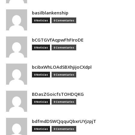
basilblankenship
0 Noticias
0 Comentarios
bCGTGVfAqpwFhFIroDE
0 Noticias
0 Comentarios
bcibxWhLOAdSBXhjijoCXdpl
0 Noticias
0 Comentarios
BDasZGoicfsTOHDQKG
0 Noticias
0 Comentarios
bdfmdDSWCJqquQbxrUYjzpjT
0 Noticias
0 Comentarios