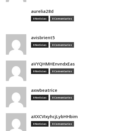
aurelia28d
0 Noticias
0 Comentarios
avisbrient5
0 Noticias
0 Comentarios
aVYQHMHEnvndxEas
0 Noticias
0 Comentarios
axwbeatrice
0 Noticias
0 Comentarios
aXXCVIxyhcjLybHHbim
0 Noticias
0 Comentarios