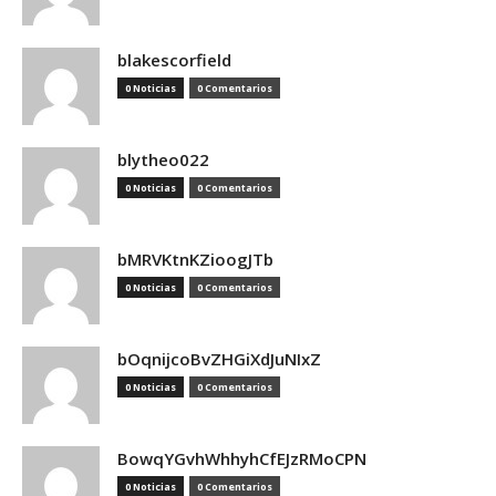
blakescorfield
0 Noticias
0 Comentarios
blytheo022
0 Noticias
0 Comentarios
bMRVKtnKZioogJTb
0 Noticias
0 Comentarios
bOqnijcoBvZHGiXdJuNIxZ
0 Noticias
0 Comentarios
BowqYGvhWhhyhCfEJzRMoCPN
0 Noticias
0 Comentarios