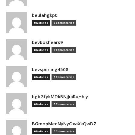
beulahgkp0
0 Noticias
0 Comentarios
bevboshears9
0 Noticias
0 Comentarios
bevsperling4508
0 Noticias
0 Comentarios
bgbGfykMDkBNjJuiRuHhIy
0 Noticias
0 Comentarios
BGmopMedNyNyOxaXkQwDZ
0 Noticias
0 Comentarios