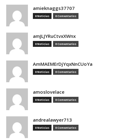
amieknaggs37707
0 Noticias
0 Comentarios
amJLJYRuCtvxXWnx
0 Noticias
0 Comentarios
AmMAEMErDjYqxNnCUoYa
0 Noticias
0 Comentarios
amoslovelace
0 Noticias
0 Comentarios
andrealawyer713
0 Noticias
0 Comentarios