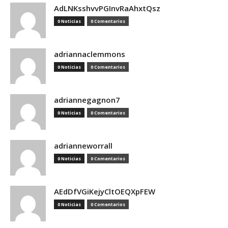
AdLNKsshvvPGInvRaAhxtQsz
0 Noticias
0 Comentarios
adriannaclemmons
0 Noticias
0 Comentarios
adriannegagnon7
0 Noticias
0 Comentarios
adrianneworrall
0 Noticias
0 Comentarios
AEdDfVGiKejyCltOEQXpFEW
0 Noticias
0 Comentarios