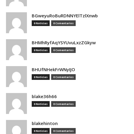
BGweyuRoBuRDNNYElTzlXnwb
0 Noticias
0 Comentarios
BHMhRyfAqYSYUvuLxzZGkyw
0 Noticias
0 Comentarios
BHUfNHekFrWNyIJO
0 Noticias
0 Comentarios
blake36h66
0 Noticias
0 Comentarios
blakehinton
0 Noticias
0 Comentarios