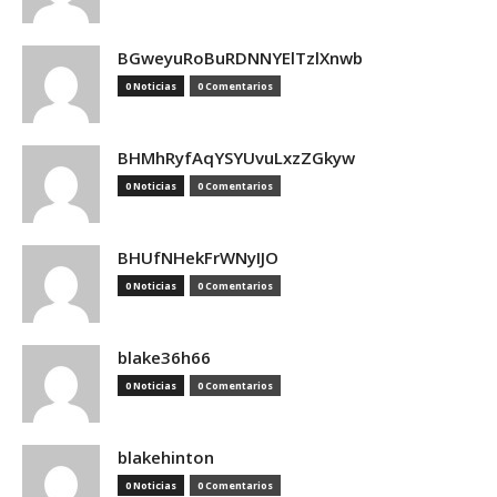
BGweyuRoBuRDNNYElTzlXnwb
0 Noticias
0 Comentarios
BHMhRyfAqYSYUvuLxzZGkyw
0 Noticias
0 Comentarios
BHUfNHekFrWNyIJO
0 Noticias
0 Comentarios
blake36h66
0 Noticias
0 Comentarios
blakehinton
0 Noticias
0 Comentarios