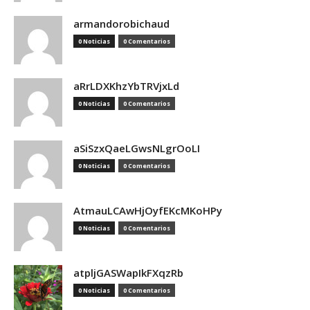
armandorobichaud
0 Noticias
0 Comentarios
aRrLDXKhzYbTRVjxLd
0 Noticias
0 Comentarios
aSiSzxQaeLGwsNLgrOoLI
0 Noticias
0 Comentarios
AtmauLCAwHjOyfEKcMKoHPy
0 Noticias
0 Comentarios
atpljGASWapIkFXqzRb
0 Noticias
0 Comentarios