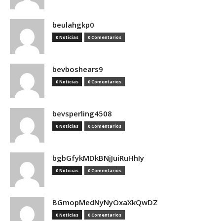
beulahgkp0
0 Noticias
0 Comentarios
bevboshears9
0 Noticias
0 Comentarios
bevsperling4508
0 Noticias
0 Comentarios
bgbGfykMDkBNjJuiRuHhIy
0 Noticias
0 Comentarios
BGmopMedNyNyOxaXkQwDZ
0 Noticias
0 Comentarios