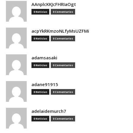
AAnplcKKJcFHRIaOgt
0 Noticias
0 Comentarios
acpYkRKmzoNLfyMsUZFMi
0 Noticias
0 Comentarios
adamsasaki
0 Noticias
0 Comentarios
adane91915
0 Noticias
0 Comentarios
adelaidemurch7
0 Noticias
0 Comentarios