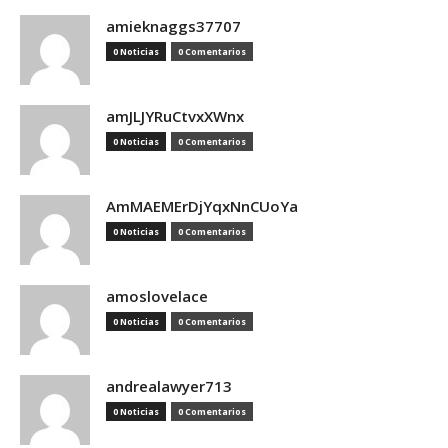
amieknaggs37707
0 Noticias
0 Comentarios
amJLJYRuCtvxXWnx
0 Noticias
0 Comentarios
AmMAEMErDjYqxNnCUoYa
0 Noticias
0 Comentarios
amoslovelace
0 Noticias
0 Comentarios
andrealawyer713
0 Noticias
0 Comentarios