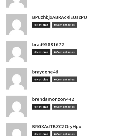
BPuzhbjxABRAcRiEUscPU
0 Noticias
0 Comentarios
brad95881672
0 Noticias
0 Comentarios
braydene46
0 Noticias
0 Comentarios
brendamonzon442
0 Noticias
0 Comentarios
BRGXAdTBZCZOryHpu
0 Noticias
0 Comentarios