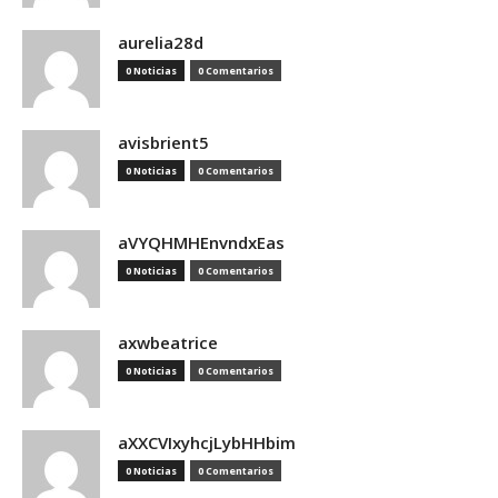
aurelia28d
0 Noticias
0 Comentarios
avisbrient5
0 Noticias
0 Comentarios
aVYQHMHEnvndxEas
0 Noticias
0 Comentarios
axwbeatrice
0 Noticias
0 Comentarios
aXXCVIxyhcjLybHHbim
0 Noticias
0 Comentarios