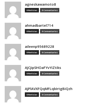
agneskawamoto8
0 Noticias
0 Comentarios
ahmadbartel714
0 Noticias
0 Comentarios
aileenp95689228
0 Noticias
0 Comentarios
AJCjipSHOaFYvYiZtiks
0 Noticias
0 Comentarios
AJPlAVXFQqMFLqbIrtgBiQzh
0 Noticias
0 Comentarios