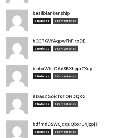
basilblankenship
0 Noticias
0 Comentarios
bCGTGVfAqpwFhFIroDE
0 Noticias
0 Comentarios
bcibxWhLOAdSBXhjijoCXdpl
0 Noticias
0 Comentarios
BDasZGoicfsTOHDQKG
0 Noticias
0 Comentarios
bdfmdDSWCJqquQbxrUYjzpjT
0 Noticias
0 Comentarios