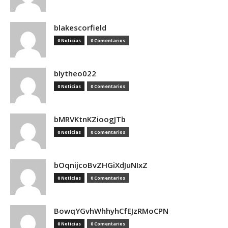
blakescorfield
0 Noticias
0 Comentarios
blytheo022
0 Noticias
0 Comentarios
bMRVKtnKZioogJTb
0 Noticias
0 Comentarios
bOqnijcoBvZHGiXdJuNIxZ
0 Noticias
0 Comentarios
BowqYGvhWhhyhCfEJzRMoCPN
0 Noticias
0 Comentarios