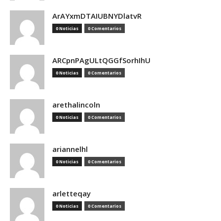
ArAYxmDTAIUBNYDlatvR
0 Noticias
0 Comentarios
ARCpnPAgULtQGGfSorhIhU
0 Noticias
0 Comentarios
arethalincoln
0 Noticias
0 Comentarios
ariannelhl
0 Noticias
0 Comentarios
arletteqay
0 Noticias
0 Comentarios