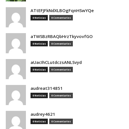
ATtEFJFkNdXLBOgFqnHSwYQe
0 Noticias
0 Comentarios
aTWSBzRBAQbHrzTkyvovfGO
0 Noticias
0 Comentarios
aUacIhCLutdczsANLSvyd
0 Noticias
0 Comentarios
audreat314851
0 Noticias
0 Comentarios
audrey4621
0 Noticias
0 Comentarios