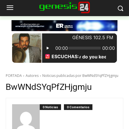
PORTADA
Autores
Noticias publicadas por BwWNdSYqPfZHjgmju
BwWNdSYqPfZHjgmju
0 Noticias
0 Comentarios