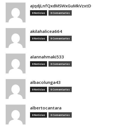
aJqdjLnfQxdMSWxGuMkVzxtD
0 Noticias
0 Comentarios
akilahalicea664
0 Noticias
0 Comentarios
alannahmaki533
0 Noticias
0 Comentarios
albacolunga43
0 Noticias
0 Comentarios
albertocantara
0 Noticias
0 Comentarios