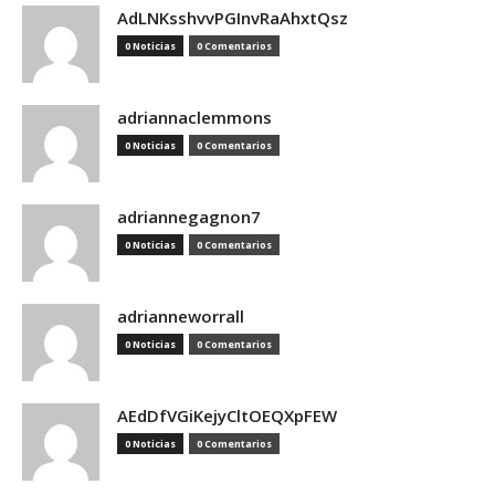
AdLNKsshvvPGInvRaAhxtQsz
0 Noticias
0 Comentarios
adriannaclemmons
0 Noticias
0 Comentarios
adriannegagnon7
0 Noticias
0 Comentarios
adrianneworrall
0 Noticias
0 Comentarios
AEdDfVGiKejyCltOEQXpFEW
0 Noticias
0 Comentarios