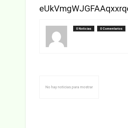
eUkVmgWJGFAAqxxrq
0 Noticias
0 Comentarios
No hay noticias para mostrar