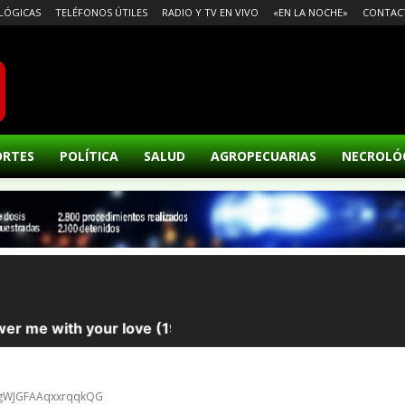
LÓGICAS
TELÉFONOS ÚTILES
RADIO Y TV EN VIVO
«EN LA NOCHE»
CONTAC
ORTES
POLÍTICA
SALUD
AGROPECUARIAS
NECROLÓ
VmgWJGFAAqxxrqqkQG