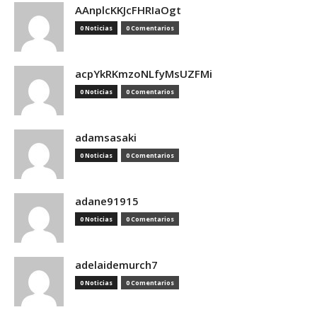
AAnplcKKJcFHRIaOgt
0 Noticias
0 Comentarios
acpYkRKmzoNLfyMsUZFMi
0 Noticias
0 Comentarios
adamsasaki
0 Noticias
0 Comentarios
adane91915
0 Noticias
0 Comentarios
adelaidemurch7
0 Noticias
0 Comentarios