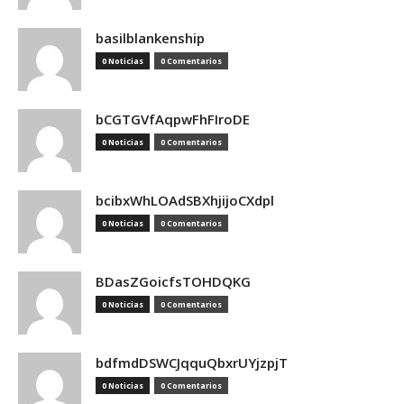
basilblankenship
0 Noticias
0 Comentarios
bCGTGVfAqpwFhFIroDE
0 Noticias
0 Comentarios
bcibxWhLOAdSBXhjijoCXdpl
0 Noticias
0 Comentarios
BDasZGoicfsTOHDQKG
0 Noticias
0 Comentarios
bdfmdDSWCJqquQbxrUYjzpjT
0 Noticias
0 Comentarios