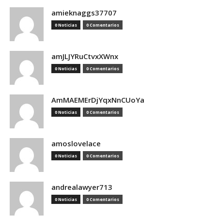
amieknaggs37707
0 Noticias
0 Comentarios
amJLJYRuCtvxXWnx
0 Noticias
0 Comentarios
AmMAEMErDjYqxNnCUoYa
0 Noticias
0 Comentarios
amoslovelace
0 Noticias
0 Comentarios
andrealawyer713
0 Noticias
0 Comentarios