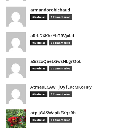
armandorobichaud
0 Noticias
0 Comentarios
aRrLDXKhzYbTRVjxLd
0 Noticias
0 Comentarios
aSiSzxQaeLGwsNLgrOoLI
0 Noticias
0 Comentarios
AtmauLCAwHjOyfEKcMKoHPy
0 Noticias
0 Comentarios
atpljGASWapIkFXqzRb
0 Noticias
0 Comentarios