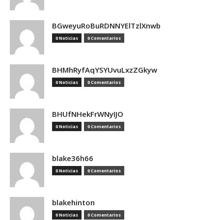
BGweyuRoBuRDNNYElTzlXnwb
0 Noticias
0 Comentarios
BHMhRyfAqYSYUvuLxzZGkyw
0 Noticias
0 Comentarios
BHUfNHekFrWNyIJO
0 Noticias
0 Comentarios
blake36h66
0 Noticias
0 Comentarios
blakehinton
0 Noticias
0 Comentarios