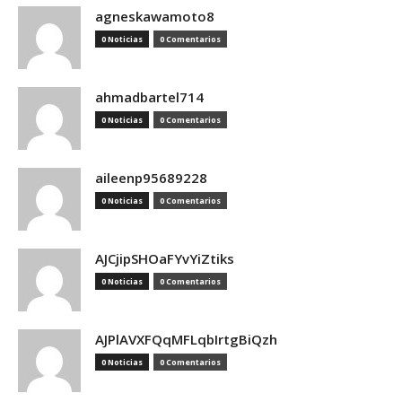
agneskawamoto8
0 Noticias
0 Comentarios
ahmadbartel714
0 Noticias
0 Comentarios
aileenp95689228
0 Noticias
0 Comentarios
AJCjipSHOaFYvYiZtiks
0 Noticias
0 Comentarios
AJPlAVXFQqMFLqbIrtgBiQzh
0 Noticias
0 Comentarios