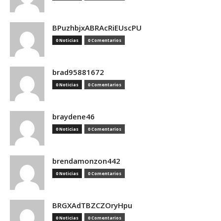
BPuzhbjxABRAcRiEUscPU
0 Noticias
0 Comentarios
brad95881672
0 Noticias
0 Comentarios
braydene46
0 Noticias
0 Comentarios
brendamonzon442
0 Noticias
0 Comentarios
BRGXAdTBZCZOryHpu
0 Noticias
0 Comentarios