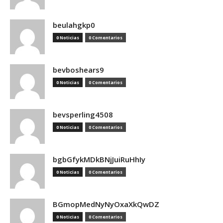
beulahgkp0
0 Noticias
0 Comentarios
bevboshears9
0 Noticias
0 Comentarios
bevsperling4508
0 Noticias
0 Comentarios
bgbGfykMDkBNjJuiRuHhIy
0 Noticias
0 Comentarios
BGmopMedNyNyOxaXkQwDZ
0 Noticias
0 Comentarios