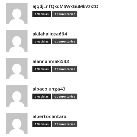
aJqdjLnfQxdMSWxGuMkVzxtD
0 Noticias
0 Comentarios
akilahalicea664
0 Noticias
0 Comentarios
alannahmaki533
0 Noticias
0 Comentarios
albacolunga43
0 Noticias
0 Comentarios
albertocantara
0 Noticias
0 Comentarios