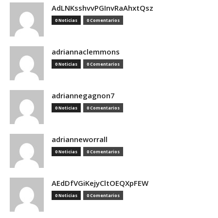
AdLNKsshvvPGInvRaAhxtQsz
0 Noticias
0 Comentarios
adriannaclemmons
0 Noticias
0 Comentarios
adriannegagnon7
0 Noticias
0 Comentarios
adrianneworrall
0 Noticias
0 Comentarios
AEdDfVGiKejyCltOEQXpFEW
0 Noticias
0 Comentarios