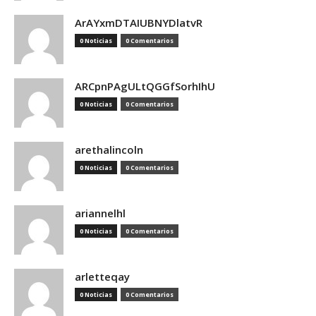
ArAYxmDTAIUBNYDlatvR
0 Noticias
0 Comentarios
ARCpnPAgULtQGGfSorhIhU
0 Noticias
0 Comentarios
arethalincoln
0 Noticias
0 Comentarios
ariannelhl
0 Noticias
0 Comentarios
arletteqay
0 Noticias
0 Comentarios