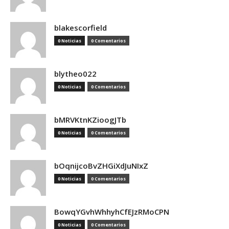
blakescorfield
0 Noticias
0 Comentarios
blytheo022
0 Noticias
0 Comentarios
bMRVKtnKZioogJTb
0 Noticias
0 Comentarios
bOqnijcoBvZHGiXdJuNIxZ
0 Noticias
0 Comentarios
BowqYGvhWhhyhCfEJzRMoCPN
0 Noticias
0 Comentarios