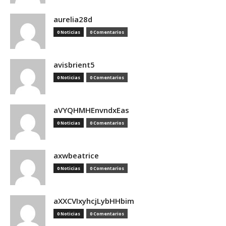
aurelia28d
0 Noticias
0 Comentarios
avisbrient5
0 Noticias
0 Comentarios
aVYQHMHEnvndxEas
0 Noticias
0 Comentarios
axwbeatrice
0 Noticias
0 Comentarios
aXXCVIxyhcjLybHHbim
0 Noticias
0 Comentarios