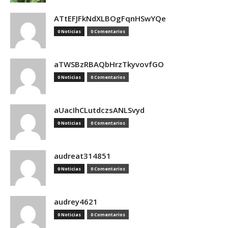
ATtEFJFkNdXLBOgFqnHSwYQe
0 Noticias
0 Comentarios
aTWSBzRBAQbHrzTkyvovfGO
0 Noticias
0 Comentarios
aUacIhCLutdczsANLSvyd
0 Noticias
0 Comentarios
audreat314851
0 Noticias
0 Comentarios
audrey4621
0 Noticias
0 Comentarios