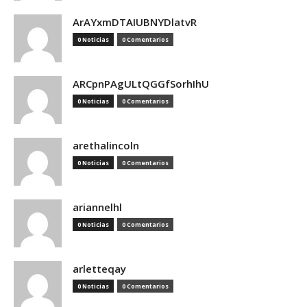
ArAYxmDTAIUBNYDlatvR
0 Noticias
0 Comentarios
ARCpnPAgULtQGGfSorhIhU
0 Noticias
0 Comentarios
arethalincoln
0 Noticias
0 Comentarios
ariannelhl
0 Noticias
0 Comentarios
arletteqay
0 Noticias
0 Comentarios