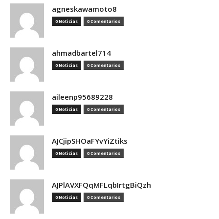
agneskawamoto8
0 Noticias
0 Comentarios
ahmadbartel714
0 Noticias
0 Comentarios
aileenp95689228
0 Noticias
0 Comentarios
AJCjipSHOaFYvYiZtiks
0 Noticias
0 Comentarios
AJPlAVXFQqMFLqbIrtgBiQzh
0 Noticias
0 Comentarios