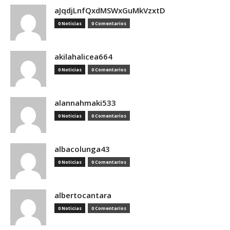
aJqdjLnfQxdMSWxGuMkVzxtD
0 Noticias
0 Comentarios
akilahalicea664
0 Noticias
0 Comentarios
alannahmaki533
0 Noticias
0 Comentarios
albacolunga43
0 Noticias
0 Comentarios
albertocantara
0 Noticias
0 Comentarios