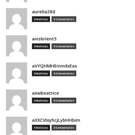
aurelia28d
0 Noticias
0 Comentarios
avisbrient5
0 Noticias
0 Comentarios
aVYQHMHEnvndxEas
0 Noticias
0 Comentarios
axwbeatrice
0 Noticias
0 Comentarios
aXXCVIxyhcjLybHHbim
0 Noticias
0 Comentarios