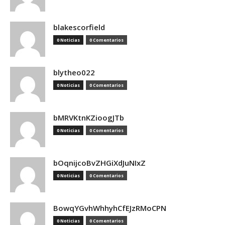
blakescorfield
0 Noticias
0 Comentarios
blytheo022
0 Noticias
0 Comentarios
bMRVKtnKZioogJTb
0 Noticias
0 Comentarios
bOqnijcoBvZHGiXdJuNIxZ
0 Noticias
0 Comentarios
BowqYGvhWhhyhCfEJzRMoCPN
0 Noticias
0 Comentarios