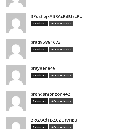
BPuzhbjxABRAcRiEUscPU
0 Noticias
0 Comentarios
brad95881672
0 Noticias
0 Comentarios
braydene46
0 Noticias
0 Comentarios
brendamonzon442
0 Noticias
0 Comentarios
BRGXAdTBZCZOryHpu
0 Noticias
0 Comentarios