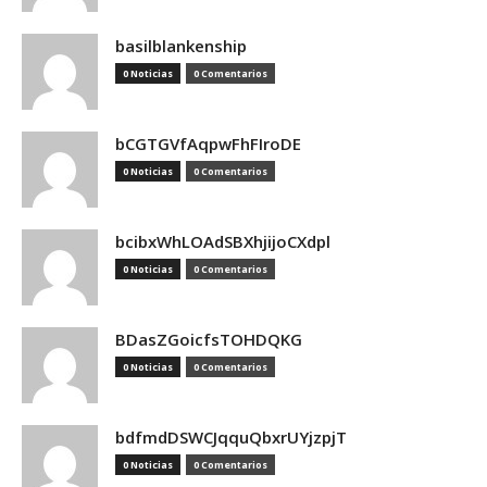
basilblankenship
0 Noticias
0 Comentarios
bCGTGVfAqpwFhFIroDE
0 Noticias
0 Comentarios
bcibxWhLOAdSBXhjijoCXdpl
0 Noticias
0 Comentarios
BDasZGoicfsTOHDQKG
0 Noticias
0 Comentarios
bdfmdDSWCJqquQbxrUYjzpjT
0 Noticias
0 Comentarios