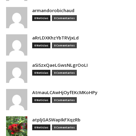
armandorobichaud
0 Noticias
0 Comentarios
aRrLDXKhzYbTRVjxLd
0 Noticias
0 Comentarios
aSiSzxQaeLGwsNLgrOoLI
0 Noticias
0 Comentarios
AtmauLCAwHjOyfEKcMKoHPy
0 Noticias
0 Comentarios
atpljGASWapIkFXqzRb
0 Noticias
0 Comentarios