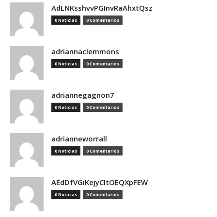
AdLNKsshvvPGInvRaAhxtQsz
0 Noticias
0 Comentarios
adriannaclemmons
0 Noticias
0 Comentarios
adriannegagnon7
0 Noticias
0 Comentarios
adrianneworrall
0 Noticias
0 Comentarios
AEdDfVGiKejyCltOEQXpFEW
0 Noticias
0 Comentarios