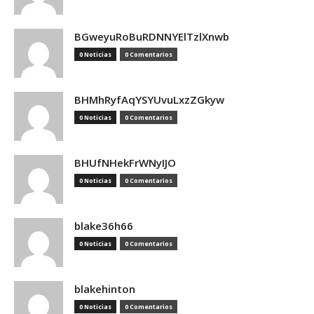
BGweyuRoBuRDNNYElTzlXnwb
0 Noticias
0 Comentarios
BHMhRyfAqYSYUvuLxzZGkyw
0 Noticias
0 Comentarios
BHUfNHekFrWNyIJO
0 Noticias
0 Comentarios
blake36h66
0 Noticias
0 Comentarios
blakehinton
0 Noticias
0 Comentarios