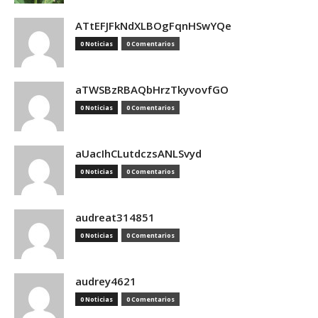
ATtEFJFkNdXLBOgFqnHSwYQe
0 Noticias
0 Comentarios
aTWSBzRBAQbHrzTkyvovfGO
0 Noticias
0 Comentarios
aUacIhCLutdczsANLSvyd
0 Noticias
0 Comentarios
audreat314851
0 Noticias
0 Comentarios
audrey4621
0 Noticias
0 Comentarios