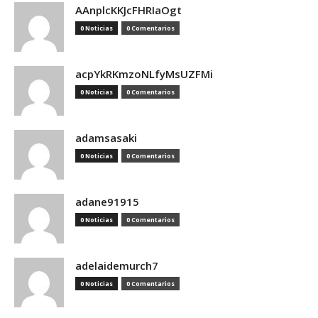
AAnplcKKJcFHRIaOgt
0 Noticias
0 Comentarios
acpYkRKmzoNLfyMsUZFMi
0 Noticias
0 Comentarios
adamsasaki
0 Noticias
0 Comentarios
adane91915
0 Noticias
0 Comentarios
adelaidemurch7
0 Noticias
0 Comentarios