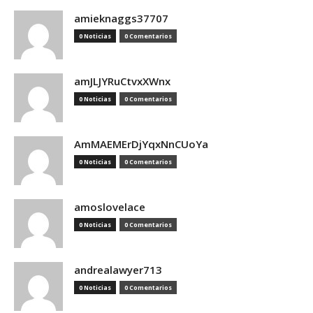
amieknaggs37707
0 Noticias
0 Comentarios
amJLJYRuCtvxXWnx
0 Noticias
0 Comentarios
AmMAEMErDjYqxNnCUoYa
0 Noticias
0 Comentarios
amoslovelace
0 Noticias
0 Comentarios
andrealawyer713
0 Noticias
0 Comentarios