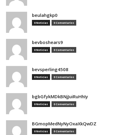
beulahgkp0
0 Noticias
0 Comentarios
bevboshears9
0 Noticias
0 Comentarios
bevsperling4508
0 Noticias
0 Comentarios
bgbGfykMDkBNjJuiRuHhIy
0 Noticias
0 Comentarios
BGmopMedNyNyOxaXkQwDZ
0 Noticias
0 Comentarios