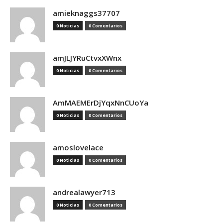
amieknaggs37707
0 Noticias
0 Comentarios
amJLJYRuCtvxXWnx
0 Noticias
0 Comentarios
AmMAEMErDjYqxNnCUoYa
0 Noticias
0 Comentarios
amoslovelace
0 Noticias
0 Comentarios
andrealawyer713
0 Noticias
0 Comentarios