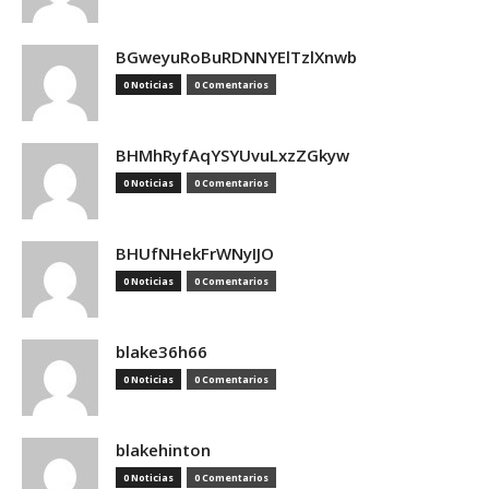
BGweyuRoBuRDNNYElTzlXnwb
0 Noticias
0 Comentarios
BHMhRyfAqYSYUvuLxzZGkyw
0 Noticias
0 Comentarios
BHUfNHekFrWNyIJO
0 Noticias
0 Comentarios
blake36h66
0 Noticias
0 Comentarios
blakehinton
0 Noticias
0 Comentarios