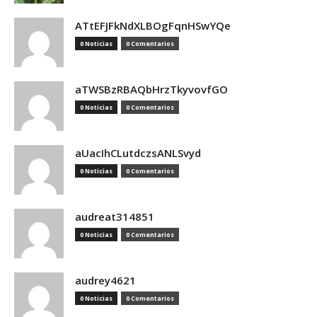
ATtEFJFkNdXLBOgFqnHSwYQe
0 Noticias
0 Comentarios
aTWSBzRBAQbHrzTkyvovfGO
0 Noticias
0 Comentarios
aUacIhCLutdczsANLSvyd
0 Noticias
0 Comentarios
audreat314851
0 Noticias
0 Comentarios
audrey4621
0 Noticias
0 Comentarios