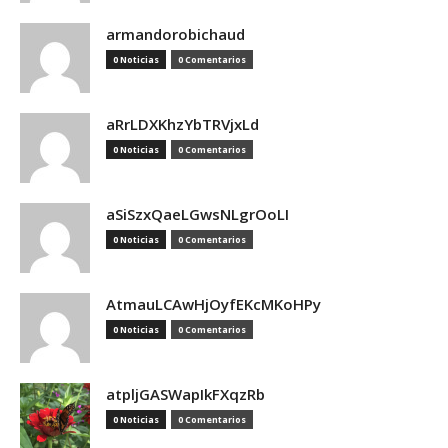
armandorobichaud
0 Noticias
0 Comentarios
aRrLDXKhzYbTRVjxLd
0 Noticias
0 Comentarios
aSiSzxQaeLGwsNLgrOoLI
0 Noticias
0 Comentarios
AtmauLCAwHjOyfEKcMKoHPy
0 Noticias
0 Comentarios
atpljGASWapIkFXqzRb
0 Noticias
0 Comentarios