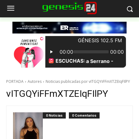
PORTADA
Autores
Noticias publicadas por vITGQYiFFmXTZEIqFIlPY
vITGQYiFFmXTZEIqFIlPY
0 Noticias
0 Comentarios