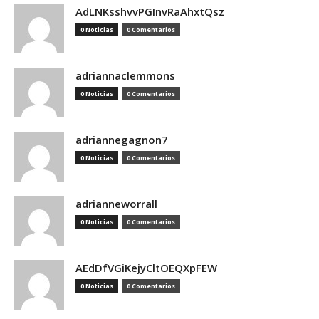
AdLNKsshvvPGInvRaAhxtQsz
0 Noticias
0 Comentarios
adriannaclemmons
0 Noticias
0 Comentarios
adriannegagnon7
0 Noticias
0 Comentarios
adrianneworrall
0 Noticias
0 Comentarios
AEdDfVGiKejyCltOEQXpFEW
0 Noticias
0 Comentarios