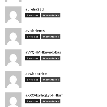
aurelia28d
0 Noticias
0 Comentarios
avisbrient5
0 Noticias
0 Comentarios
aVYQHMHEnvndxEas
0 Noticias
0 Comentarios
axwbeatrice
0 Noticias
0 Comentarios
aXXCVIxyhcjLybHHbim
0 Noticias
0 Comentarios