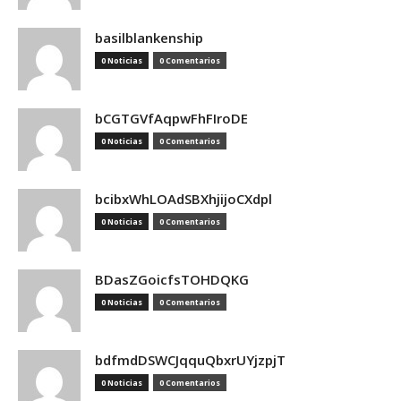
basilblankenship
0 Noticias
0 Comentarios
bCGTGVfAqpwFhFIroDE
0 Noticias
0 Comentarios
bcibxWhLOAdSBXhjijoCXdpl
0 Noticias
0 Comentarios
BDasZGoicfsTOHDQKG
0 Noticias
0 Comentarios
bdfmdDSWCJqquQbxrUYjzpjT
0 Noticias
0 Comentarios