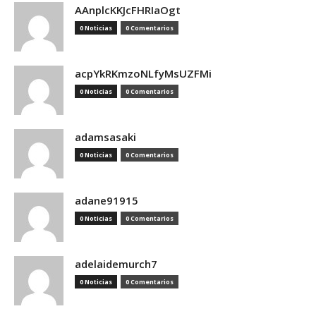
AAnplcKKJcFHRIaOgt
0 Noticias
0 Comentarios
acpYkRKmzoNLfyMsUZFMi
0 Noticias
0 Comentarios
adamsasaki
0 Noticias
0 Comentarios
adane91915
0 Noticias
0 Comentarios
adelaidemurch7
0 Noticias
0 Comentarios