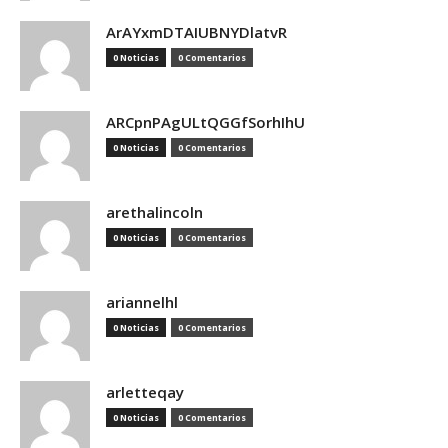
ArAYxmDTAIUBNYDlatvR
0 Noticias
0 Comentarios
ARCpnPAgULtQGGfSorhIhU
0 Noticias
0 Comentarios
arethalincoln
0 Noticias
0 Comentarios
ariannelhl
0 Noticias
0 Comentarios
arletteqay
0 Noticias
0 Comentarios