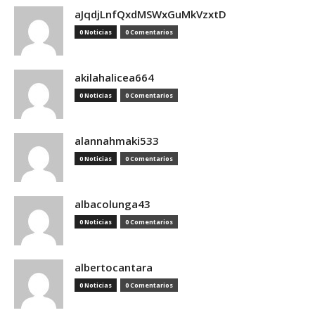
aJqdjLnfQxdMSWxGuMkVzxtD
0 Noticias
0 Comentarios
akilahalicea664
0 Noticias
0 Comentarios
alannahmaki533
0 Noticias
0 Comentarios
albacolunga43
0 Noticias
0 Comentarios
albertocantara
0 Noticias
0 Comentarios