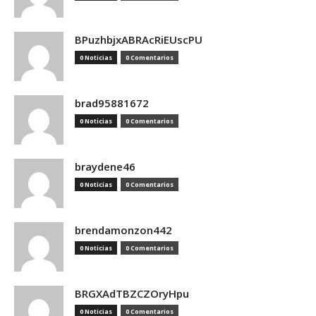
BPuzhbjxABRAcRiEUscPU
0 Noticias
0 Comentarios
brad95881672
0 Noticias
0 Comentarios
braydene46
0 Noticias
0 Comentarios
brendamonzon442
0 Noticias
0 Comentarios
BRGXAdTBZCZOryHpu
0 Noticias
0 Comentarios