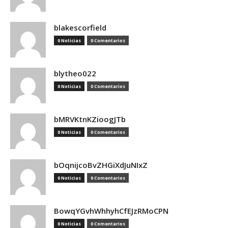
blakescorfield
0 Noticias
0 Comentarios
blytheo022
0 Noticias
0 Comentarios
bMRVKtnKZioogJTb
0 Noticias
0 Comentarios
bOqnijcoBvZHGiXdJuNIxZ
0 Noticias
0 Comentarios
BowqYGvhWhhyhCfEJzRMoCPN
0 Noticias
0 Comentarios