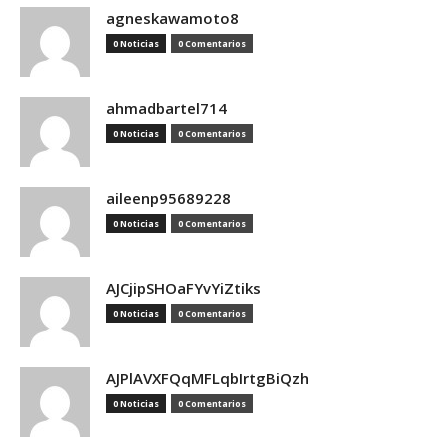
agneskawamoto8
0 Noticias
0 Comentarios
ahmadbartel714
0 Noticias
0 Comentarios
aileenp95689228
0 Noticias
0 Comentarios
AJCjipSHOaFYvYiZtiks
0 Noticias
0 Comentarios
AJPlAVXFQqMFLqbIrtgBiQzh
0 Noticias
0 Comentarios