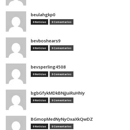
beulahgkp0
0 Noticias
0 Comentarios
bevboshears9
0 Noticias
0 Comentarios
bevsperling4508
0 Noticias
0 Comentarios
bgbGfykMDkBNjJuiRuHhIy
0 Noticias
0 Comentarios
BGmopMedNyNyOxaXkQwDZ
0 Noticias
0 Comentarios