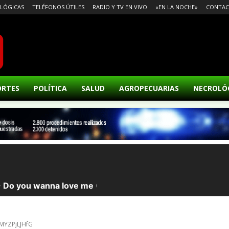
LÓGICAS
TELÉFONOS ÚTILES
RADIO Y TV EN VIVO
«EN LA NOCHE»
CONTA
ORTES
POLÍTICA
SALUD
AGROPECUARIAS
NECROLÓ
PMYZPjLJHfG