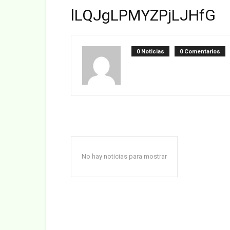
lLQJgLPMYZPjLJHfG
0 Noticias
0 Comentarios
No hay noticias para mostrar