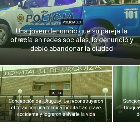
POLICIALES
Una joven denunció que su pareja la
ofrecía en redes sociales, lo denunció y
debió abandonar la ciudad
SALUD
Concepción del Uruguay: Le reconstruyeron
Sancion
el tórax con una técnica inédita tras grave
Uruguay
accidente y lograron salvarle la vida
d