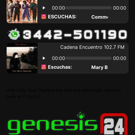
Html code here! Replace this with any non empty raw html
code and that's it.