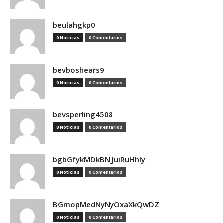
beulahgkp0
0 Noticias
0 Comentarios
bevboshears9
0 Noticias
0 Comentarios
bevsperling4508
0 Noticias
0 Comentarios
bgbGfykMDkBNjJuiRuHhIy
0 Noticias
0 Comentarios
BGmopMedNyNyOxaXkQwDZ
0 Noticias
0 Comentarios