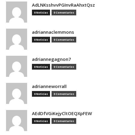
AdLNKsshvvPGInvRaAhxtQsz
0 Noticias
0 Comentarios
adriannaclemmons
0 Noticias
0 Comentarios
adriannegagnon7
0 Noticias
0 Comentarios
adrianneworrall
0 Noticias
0 Comentarios
AEdDfVGiKejyCltOEQXpFEW
0 Noticias
0 Comentarios