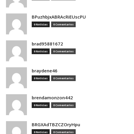
BPuzhbjxABRAcRiEUscPU
0 Noticias
0 Comentarios
brad95881672
0 Noticias
0 Comentarios
braydene46
0 Noticias
0 Comentarios
brendamonzon442
0 Noticias
0 Comentarios
BRGXAdTBZCZOryHpu
0 Noticias
0 Comentarios