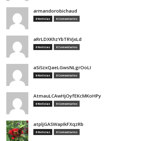
armandorobichaud
0 Noticias
0 Comentarios
aRrLDXKhzYbTRVjxLd
0 Noticias
0 Comentarios
aSiSzxQaeLGwsNLgrOoLI
0 Noticias
0 Comentarios
AtmauLCAwHjOyfEKcMKoHPy
0 Noticias
0 Comentarios
atpljGASWapIkFXqzRb
0 Noticias
0 Comentarios