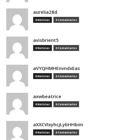
aurelia28d
0 Noticias
0 Comentarios
avisbrient5
0 Noticias
0 Comentarios
aVYQHMHEnvndxEas
0 Noticias
0 Comentarios
axwbeatrice
0 Noticias
0 Comentarios
aXXCVIxyhcjLybHHbim
0 Noticias
0 Comentarios