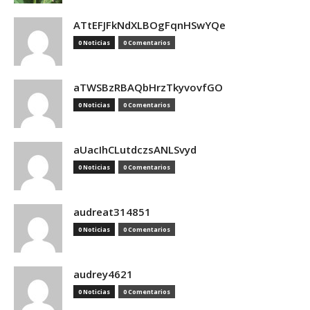
ATtEFJFkNdXLBOgFqnHSwYQe
0 Noticias
0 Comentarios
aTWSBzRBAQbHrzTkyvovfGO
0 Noticias
0 Comentarios
aUacIhCLutdczsANLSvyd
0 Noticias
0 Comentarios
audreat314851
0 Noticias
0 Comentarios
audrey4621
0 Noticias
0 Comentarios