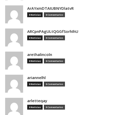
ArAYxmDTAIUBNYDlatvR
0 Noticias
0 Comentarios
ARCpnPAgULtQGGfSorhIhU
0 Noticias
0 Comentarios
arethalincoln
0 Noticias
0 Comentarios
ariannelhl
0 Noticias
0 Comentarios
arletteqay
0 Noticias
0 Comentarios