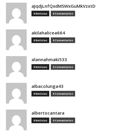
aJqdjLnfQxdMSWxGuMkVzxtD
0 Noticias
0 Comentarios
akilahalicea664
0 Noticias
0 Comentarios
alannahmaki533
0 Noticias
0 Comentarios
albacolunga43
0 Noticias
0 Comentarios
albertocantara
0 Noticias
0 Comentarios