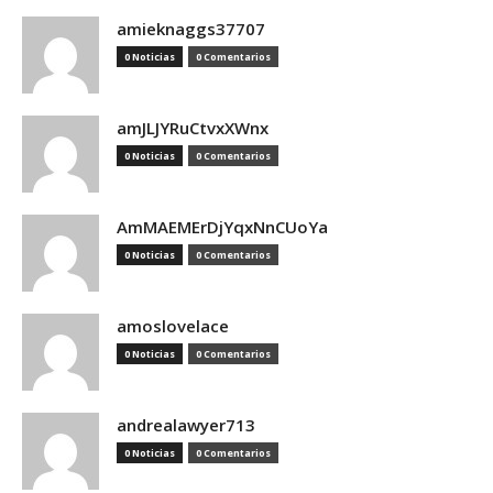
amieknaggs37707
0 Noticias
0 Comentarios
amJLJYRuCtvxXWnx
0 Noticias
0 Comentarios
AmMAEMErDjYqxNnCUoYa
0 Noticias
0 Comentarios
amoslovelace
0 Noticias
0 Comentarios
andrealawyer713
0 Noticias
0 Comentarios