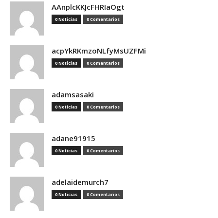
AAnplcKKJcFHRIaOgt
0 Noticias
0 Comentarios
acpYkRKmzoNLfyMsUZFMi
0 Noticias
0 Comentarios
adamsasaki
0 Noticias
0 Comentarios
adane91915
0 Noticias
0 Comentarios
adelaidemurch7
0 Noticias
0 Comentarios