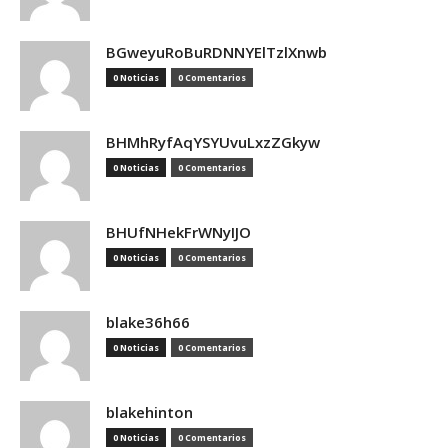
BGweyuRoBuRDNNYElTzlXnwb
0 Noticias
0 Comentarios
BHMhRyfAqYSYUvuLxzZGkyw
0 Noticias
0 Comentarios
BHUfNHekFrWNyIJO
0 Noticias
0 Comentarios
blake36h66
0 Noticias
0 Comentarios
blakehinton
0 Noticias
0 Comentarios