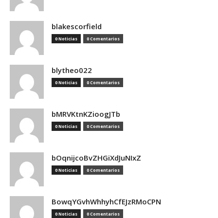
blakescorfield
0 Noticias
0 Comentarios
blytheo022
0 Noticias
0 Comentarios
bMRVKtnKZioogJTb
0 Noticias
0 Comentarios
bOqnijcoBvZHGiXdJuNIxZ
0 Noticias
0 Comentarios
BowqYGvhWhhyhCfEJzRMoCPN
0 Noticias
0 Comentarios