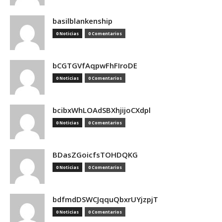
basilblankenship
0 Noticias
0 Comentarios
bCGTGVfAqpwFhFIroDE
0 Noticias
0 Comentarios
bcibxWhLOAdSBXhjijoCXdpl
0 Noticias
0 Comentarios
BDasZGoicfsTOHDQKG
0 Noticias
0 Comentarios
bdfmdDSWCJqquQbxrUYjzpjT
0 Noticias
0 Comentarios