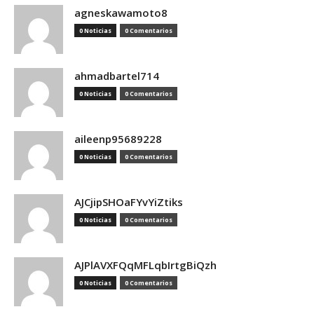
agneskawamoto8
0 Noticias
0 Comentarios
ahmadbartel714
0 Noticias
0 Comentarios
aileenp95689228
0 Noticias
0 Comentarios
AJCjipSHOaFYvYiZtiks
0 Noticias
0 Comentarios
AJPlAVXFQqMFLqbIrtgBiQzh
0 Noticias
0 Comentarios