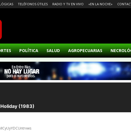
LÓGICAS
TELÉFONOS ÚTILES
RADIO Y TV EN VIVO
«EN LA NOCHE»
CONTAC
ORTES
POLÍTICA
SALUD
AGROPECUARIAS
NECROLÓ
WIMCyUyYDCUntrvws