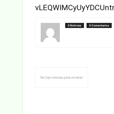
vLEQWIMCyUyYDCUnt
0 Noticias
0 Comentarios
No hay noticias para mostrar