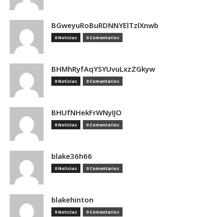
BGweyuRoBuRDNNYElTzlXnwb
0 Noticias
0 Comentarios
BHMhRyfAqYSYUvuLxzZGkyw
0 Noticias
0 Comentarios
BHUfNHekFrWNyIJO
0 Noticias
0 Comentarios
blake36h66
0 Noticias
0 Comentarios
blakehinton
0 Noticias
0 Comentarios