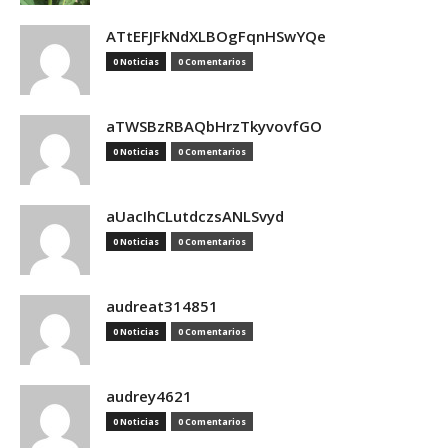
ATtEFJFkNdXLBOgFqnHSwYQe
0 Noticias
0 Comentarios
aTWSBzRBAQbHrzTkyvovfGO
0 Noticias
0 Comentarios
aUacIhCLutdczsANLSvyd
0 Noticias
0 Comentarios
audreat314851
0 Noticias
0 Comentarios
audrey4621
0 Noticias
0 Comentarios