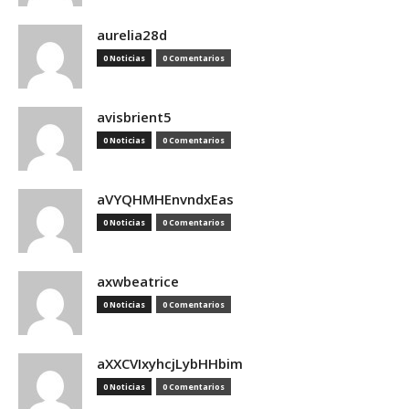
aurelia28d
0 Noticias
0 Comentarios
avisbrient5
0 Noticias
0 Comentarios
aVYQHMHEnvndxEas
0 Noticias
0 Comentarios
axwbeatrice
0 Noticias
0 Comentarios
aXXCVIxyhcjLybHHbim
0 Noticias
0 Comentarios