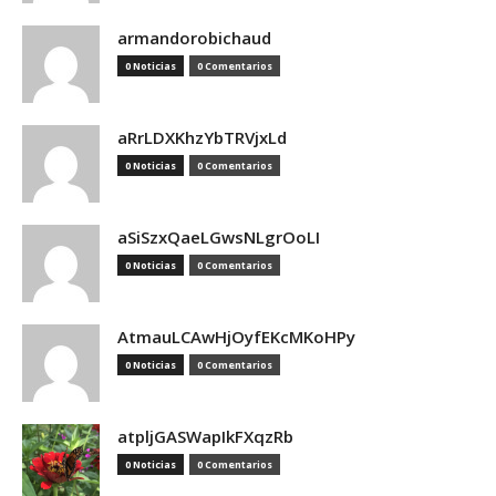
armandorobichaud
0 Noticias
0 Comentarios
aRrLDXKhzYbTRVjxLd
0 Noticias
0 Comentarios
aSiSzxQaeLGwsNLgrOoLI
0 Noticias
0 Comentarios
AtmauLCAwHjOyfEKcMKoHPy
0 Noticias
0 Comentarios
atpljGASWapIkFXqzRb
0 Noticias
0 Comentarios