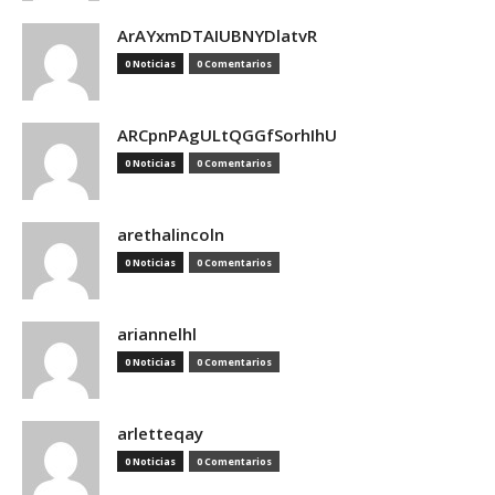
ArAYxmDTAIUBNYDlatvR
0 Noticias
0 Comentarios
ARCpnPAgULtQGGfSorhIhU
0 Noticias
0 Comentarios
arethalincoln
0 Noticias
0 Comentarios
ariannelhl
0 Noticias
0 Comentarios
arletteqay
0 Noticias
0 Comentarios