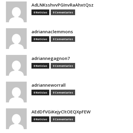
AdLNKsshvvPGInvRaAhxtQsz
0 Noticias
0 Comentarios
adriannaclemmons
0 Noticias
0 Comentarios
adriannegagnon7
0 Noticias
0 Comentarios
adrianneworrall
0 Noticias
0 Comentarios
AEdDfVGiKejyCltOEQXpFEW
0 Noticias
0 Comentarios