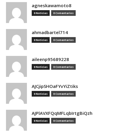
agneskawamoto8
0 Noticias
0 Comentarios
ahmadbartel714
0 Noticias
0 Comentarios
aileenp95689228
0 Noticias
0 Comentarios
AJCjipSHOaFYvYiZtiks
0 Noticias
0 Comentarios
AJPlAVXFQqMFLqbIrtgBiQzh
0 Noticias
0 Comentarios