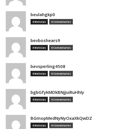
beulahgkp0
0 Noticias
0 Comentarios
bevboshears9
0 Noticias
0 Comentarios
bevsperling4508
0 Noticias
0 Comentarios
bgbGfykMDkBNjJuiRuHhIy
0 Noticias
0 Comentarios
BGmopMedNyNyOxaXkQwDZ
0 Noticias
0 Comentarios