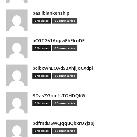
basilblankenship
0 Noticias
0 Comentarios
bCGTGVfAqpwFhFIroDE
0 Noticias
0 Comentarios
bcibxWhLOAdSBXhjijoCXdpl
0 Noticias
0 Comentarios
BDasZGoicfsTOHDQKG
0 Noticias
0 Comentarios
bdfmdDSWCJqquQbxrUYjzpjT
0 Noticias
0 Comentarios