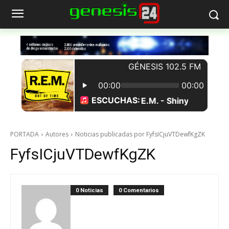
PORTADA
Autores
Noticias publicadas por FyfsICjuVTDewfKgZK
FyfsICjuVTDewfKgZK
0 Noticias
0 Comentarios