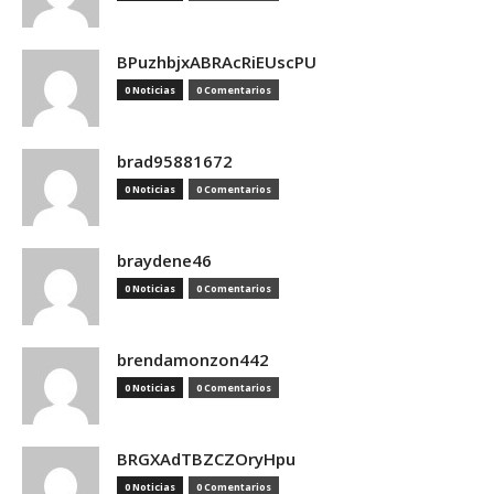
BPuzhbjxABRAcRiEUscPU
0 Noticias
0 Comentarios
brad95881672
0 Noticias
0 Comentarios
braydene46
0 Noticias
0 Comentarios
brendamonzon442
0 Noticias
0 Comentarios
BRGXAdTBZCZOryHpu
0 Noticias
0 Comentarios