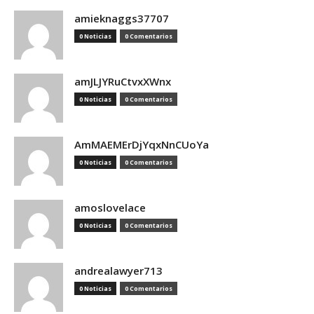
amieknaggs37707
0 Noticias
0 Comentarios
amJLJYRuCtvxXWnx
0 Noticias
0 Comentarios
AmMAEMErDjYqxNnCUoYa
0 Noticias
0 Comentarios
amoslovelace
0 Noticias
0 Comentarios
andrealawyer713
0 Noticias
0 Comentarios