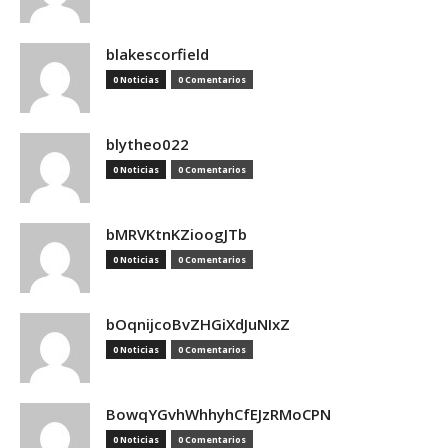
blakescorfield
0 Noticias
0 Comentarios
blytheo022
0 Noticias
0 Comentarios
bMRVKtnKZioogJTb
0 Noticias
0 Comentarios
bOqnijcoBvZHGiXdJuNIxZ
0 Noticias
0 Comentarios
BowqYGvhWhhyhCfEJzRMoCPN
0 Noticias
0 Comentarios