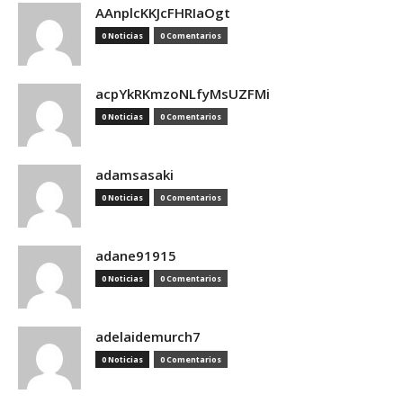
AAnplcKKJcFHRIaOgt
0 Noticias
0 Comentarios
acpYkRKmzoNLfyMsUZFMi
0 Noticias
0 Comentarios
adamsasaki
0 Noticias
0 Comentarios
adane91915
0 Noticias
0 Comentarios
adelaidemurch7
0 Noticias
0 Comentarios