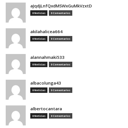
aJqdjLnfQxdMSWxGuMkVzxtD
0 Noticias
0 Comentarios
akilahalicea664
0 Noticias
0 Comentarios
alannahmaki533
0 Noticias
0 Comentarios
albacolunga43
0 Noticias
0 Comentarios
albertocantara
0 Noticias
0 Comentarios