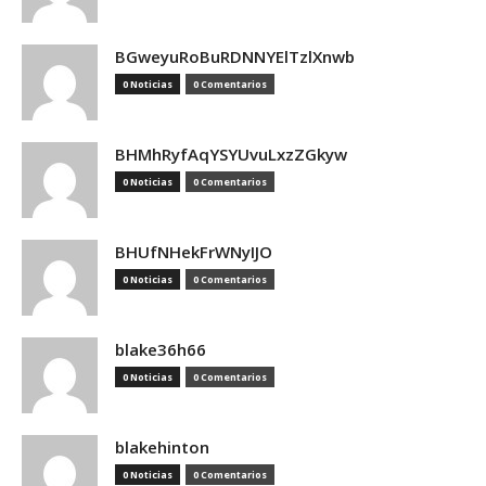
BGweyuRoBuRDNNYElTzlXnwb
0 Noticias
0 Comentarios
BHMhRyfAqYSYUvuLxzZGkyw
0 Noticias
0 Comentarios
BHUfNHekFrWNyIJO
0 Noticias
0 Comentarios
blake36h66
0 Noticias
0 Comentarios
blakehinton
0 Noticias
0 Comentarios