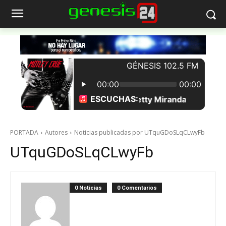
PORTADA
Autores
Noticias publicadas por UTquGDoSLqCLwyFb
UTquGDoSLqCLwyFb
0 Noticias
0 Comentarios