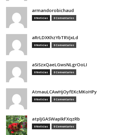
armandorobichaud
0 Noticias
0 Comentarios
aRrLDXKhzYbTRVjxLd
0 Noticias
0 Comentarios
aSiSzxQaeLGwsNLgrOoLI
0 Noticias
0 Comentarios
AtmauLCAwHjOyfEKcMKoHPy
0 Noticias
0 Comentarios
atpljGASWapIkFXqzRb
0 Noticias
0 Comentarios