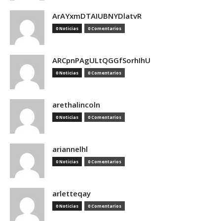
ArAYxmDTAIUBNYDlatvR
0 Noticias
0 Comentarios
ARCpnPAgULtQGGfSorhIhU
0 Noticias
0 Comentarios
arethalincoln
0 Noticias
0 Comentarios
ariannelhl
0 Noticias
0 Comentarios
arletteqay
0 Noticias
0 Comentarios