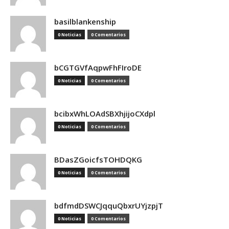
basilblankenship
0 Noticias
0 Comentarios
bCGTGVfAqpwFhFIroDE
0 Noticias
0 Comentarios
bcibxWhLOAdSBXhjijoCXdpl
0 Noticias
0 Comentarios
BDasZGoicfsTOHDQKG
0 Noticias
0 Comentarios
bdfmdDSWCJqquQbxrUYjzpjT
0 Noticias
0 Comentarios