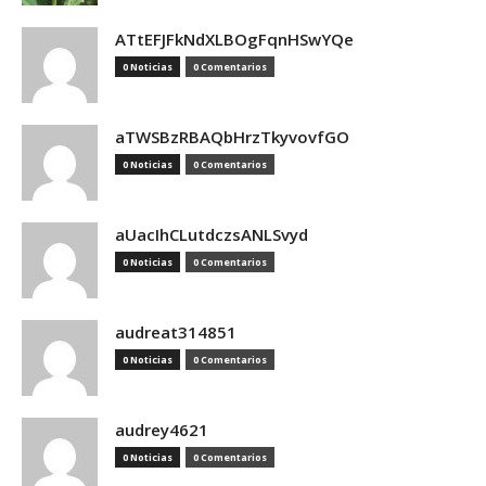
ATtEFJFkNdXLBOgFqnHSwYQe
0 Noticias
0 Comentarios
aTWSBzRBAQbHrzTkyvovfGO
0 Noticias
0 Comentarios
aUacIhCLutdczsANLSvyd
0 Noticias
0 Comentarios
audreat314851
0 Noticias
0 Comentarios
audrey4621
0 Noticias
0 Comentarios