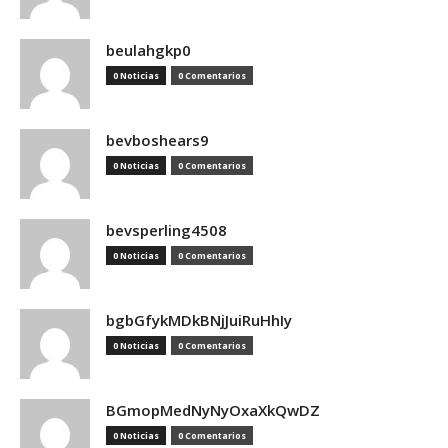
beulahgkp0
0 Noticias
0 Comentarios
bevboshears9
0 Noticias
0 Comentarios
bevsperling4508
0 Noticias
0 Comentarios
bgbGfykMDkBNjJuiRuHhIy
0 Noticias
0 Comentarios
BGmopMedNyNyOxaXkQwDZ
0 Noticias
0 Comentarios