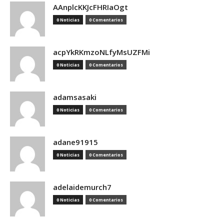
AAnplcKKJcFHRIaOgt
0 Noticias
0 Comentarios
acpYkRKmzoNLfyMsUZFMi
0 Noticias
0 Comentarios
adamsasaki
0 Noticias
0 Comentarios
adane91915
0 Noticias
0 Comentarios
adelaidemurch7
0 Noticias
0 Comentarios