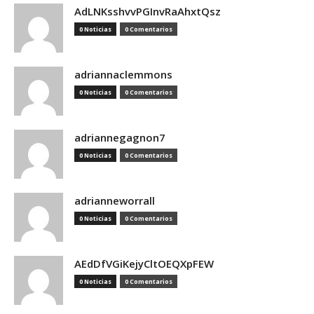
AdLNKsshvvPGInvRaAhxtQsz
0 Noticias
0 Comentarios
adriannaclemmons
0 Noticias
0 Comentarios
adriannegagnon7
0 Noticias
0 Comentarios
adrianneworrall
0 Noticias
0 Comentarios
AEdDfVGiKejyCltOEQXpFEW
0 Noticias
0 Comentarios