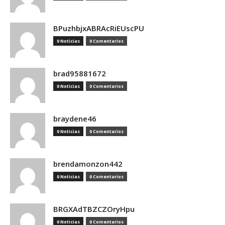
BPuzhbjxABRAcRiEUscPU
0 Noticias
0 Comentarios
brad95881672
0 Noticias
0 Comentarios
braydene46
0 Noticias
0 Comentarios
brendamonzon442
0 Noticias
0 Comentarios
BRGXAdTBZCZOryHpu
0 Noticias
0 Comentarios