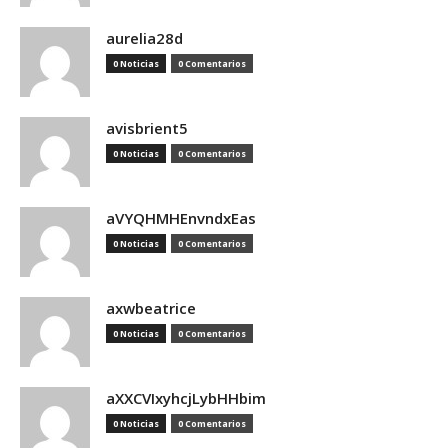
aurelia28d
0 Noticias
0 Comentarios
avisbrient5
0 Noticias
0 Comentarios
aVYQHMHEnvndxEas
0 Noticias
0 Comentarios
axwbeatrice
0 Noticias
0 Comentarios
aXXCVIxyhcjLybHHbim
0 Noticias
0 Comentarios