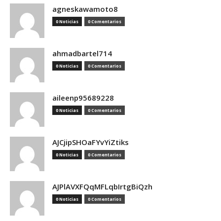
agneskawamoto8
0 Noticias
0 Comentarios
ahmadbartel714
0 Noticias
0 Comentarios
aileenp95689228
0 Noticias
0 Comentarios
AJCjipSHOaFYvYiZtiks
0 Noticias
0 Comentarios
AJPlAVXFQqMFLqbIrtgBiQzh
0 Noticias
0 Comentarios