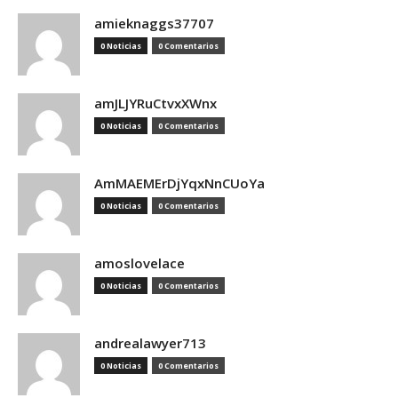
amieknaggs37707
0 Noticias
0 Comentarios
amJLJYRuCtvxXWnx
0 Noticias
0 Comentarios
AmMAEMErDjYqxNnCUoYa
0 Noticias
0 Comentarios
amoslovelace
0 Noticias
0 Comentarios
andrealawyer713
0 Noticias
0 Comentarios