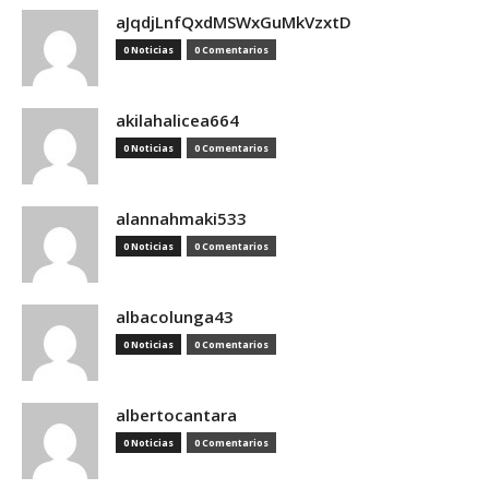
aJqdjLnfQxdMSWxGuMkVzxtD
0 Noticias
0 Comentarios
akilahalicea664
0 Noticias
0 Comentarios
alannahmaki533
0 Noticias
0 Comentarios
albacolunga43
0 Noticias
0 Comentarios
albertocantara
0 Noticias
0 Comentarios