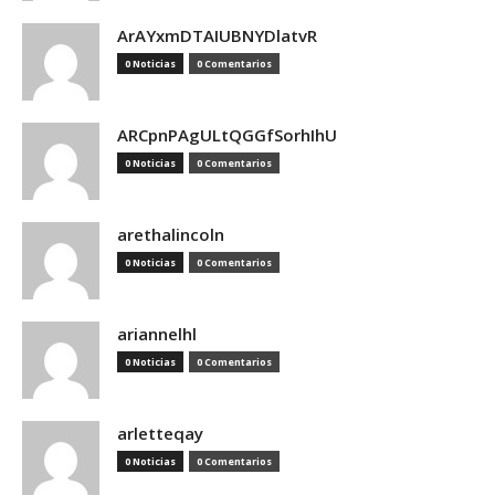
ArAYxmDTAIUBNYDlatvR
0 Noticias
0 Comentarios
ARCpnPAgULtQGGfSorhIhU
0 Noticias
0 Comentarios
arethalincoln
0 Noticias
0 Comentarios
ariannelhl
0 Noticias
0 Comentarios
arletteqay
0 Noticias
0 Comentarios