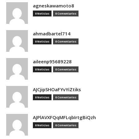
agneskawamoto8
0 Noticias
0 Comentarios
ahmadbartel714
0 Noticias
0 Comentarios
aileenp95689228
0 Noticias
0 Comentarios
AJCjipSHOaFYvYiZtiks
0 Noticias
0 Comentarios
AJPlAVXFQqMFLqbIrtgBiQzh
0 Noticias
0 Comentarios