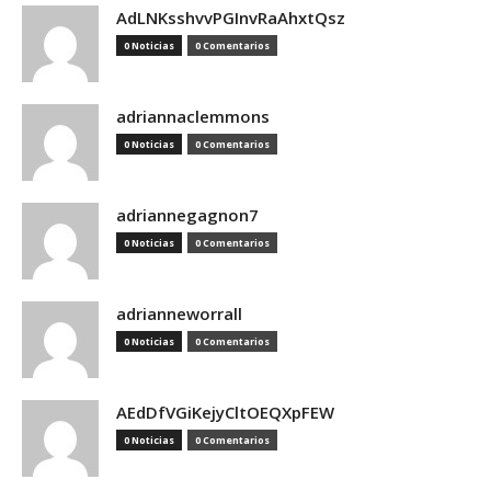
AdLNKsshvvPGInvRaAhxtQsz
0 Noticias
0 Comentarios
adriannaclemmons
0 Noticias
0 Comentarios
adriannegagnon7
0 Noticias
0 Comentarios
adrianneworrall
0 Noticias
0 Comentarios
AEdDfVGiKejyCltOEQXpFEW
0 Noticias
0 Comentarios