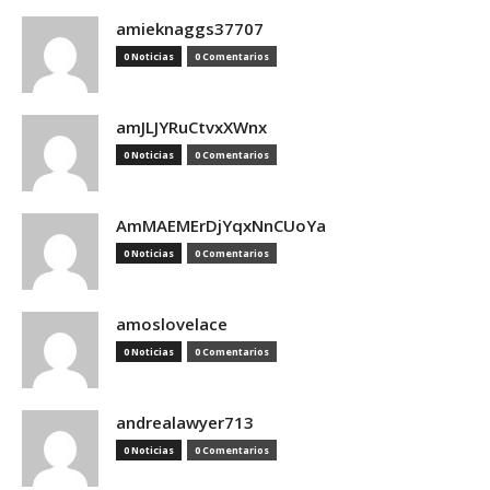
amieknaggs37707
0 Noticias
0 Comentarios
amJLJYRuCtvxXWnx
0 Noticias
0 Comentarios
AmMAEMErDjYqxNnCUoYa
0 Noticias
0 Comentarios
amoslovelace
0 Noticias
0 Comentarios
andrealawyer713
0 Noticias
0 Comentarios