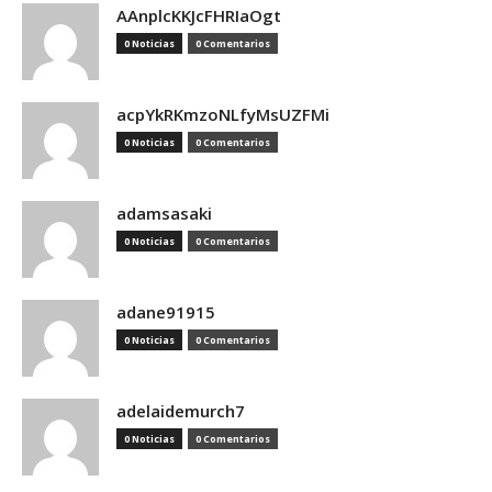
AAnplcKKJcFHRIaOgt
0 Noticias
0 Comentarios
acpYkRKmzoNLfyMsUZFMi
0 Noticias
0 Comentarios
adamsasaki
0 Noticias
0 Comentarios
adane91915
0 Noticias
0 Comentarios
adelaidemurch7
0 Noticias
0 Comentarios