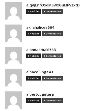
aJqdjLnfQxdMSWxGuMkVzxtD
0 Noticias
0 Comentarios
akilahalicea664
0 Noticias
0 Comentarios
alannahmaki533
0 Noticias
0 Comentarios
albacolunga43
0 Noticias
0 Comentarios
albertocantara
0 Noticias
0 Comentarios