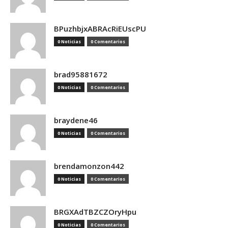
BPuzhbjxABRAcRiEUscPU
0 Noticias
0 Comentarios
brad95881672
0 Noticias
0 Comentarios
braydene46
0 Noticias
0 Comentarios
brendamonzon442
0 Noticias
0 Comentarios
BRGXAdTBZCZOryHpu
0 Noticias
0 Comentarios