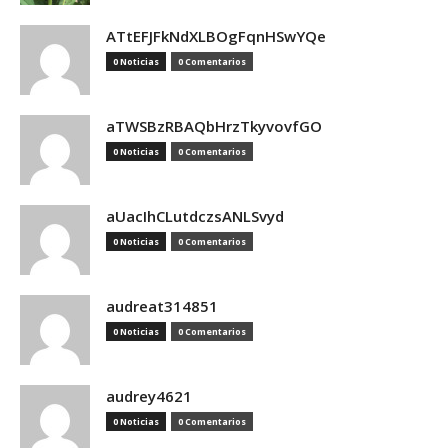
ATtEFJFkNdXLBOgFqnHSwYQe
0 Noticias
0 Comentarios
aTWSBzRBAQbHrzTkyvovfGO
0 Noticias
0 Comentarios
aUacIhCLutdczsANLSvyd
0 Noticias
0 Comentarios
audreat314851
0 Noticias
0 Comentarios
audrey4621
0 Noticias
0 Comentarios