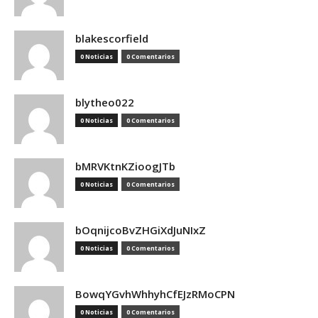
blakescorfield
0 Noticias
0 Comentarios
blytheo022
0 Noticias
0 Comentarios
bMRVKtnKZioogJTb
0 Noticias
0 Comentarios
bOqnijcoBvZHGiXdJuNIxZ
0 Noticias
0 Comentarios
BowqYGvhWhhyhCfEJzRMoCPN
0 Noticias
0 Comentarios