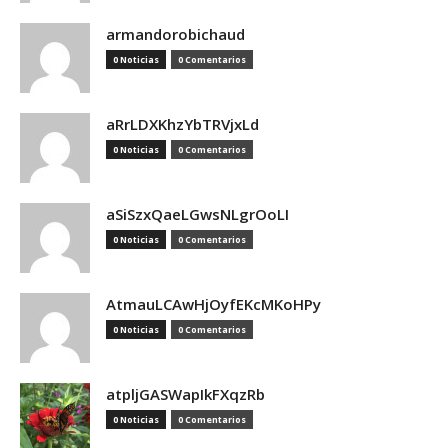
armandorobichaud
0 Noticias
0 Comentarios
aRrLDXKhzYbTRVjxLd
0 Noticias
0 Comentarios
aSiSzxQaeLGwsNLgrOoLI
0 Noticias
0 Comentarios
AtmauLCAwHjOyfEKcMKoHPy
0 Noticias
0 Comentarios
atpljGASWapIkFXqzRb
0 Noticias
0 Comentarios