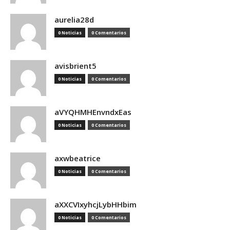
aurelia28d
0 Noticias
0 Comentarios
avisbrient5
0 Noticias
0 Comentarios
aVYQHMHEnvndxEas
0 Noticias
0 Comentarios
axwbeatrice
0 Noticias
0 Comentarios
aXXCVIxyhcjLybHHbim
0 Noticias
0 Comentarios