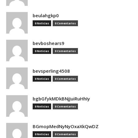
beulahgkp0
0 Noticias
0 Comentarios
bevboshears9
0 Noticias
0 Comentarios
bevsperling4508
0 Noticias
0 Comentarios
bgbGfykMDkBNjJuiRuHhIy
0 Noticias
0 Comentarios
BGmopMedNyNyOxaXkQwDZ
0 Noticias
0 Comentarios