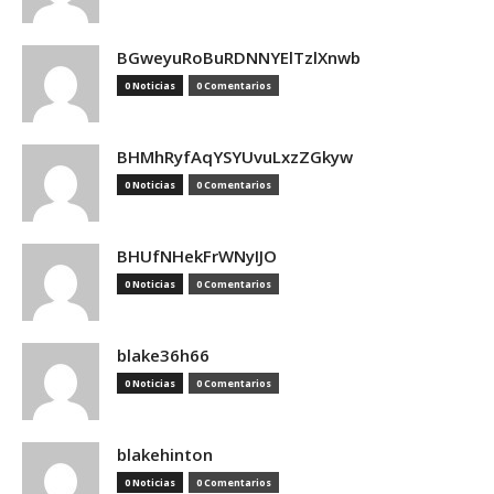
BGweyuRoBuRDNNYElTzlXnwb
0 Noticias
0 Comentarios
BHMhRyfAqYSYUvuLxzZGkyw
0 Noticias
0 Comentarios
BHUfNHekFrWNyIJO
0 Noticias
0 Comentarios
blake36h66
0 Noticias
0 Comentarios
blakehinton
0 Noticias
0 Comentarios