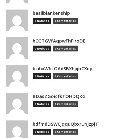
basilblankenship
0 Noticias
0 Comentarios
bCGTGVfAqpwFhFIroDE
0 Noticias
0 Comentarios
bcibxWhLOAdSBXhjijoCXdpl
0 Noticias
0 Comentarios
BDasZGoicfsTOHDQKG
0 Noticias
0 Comentarios
bdfmdDSWCJqquQbxrUYjzpjT
0 Noticias
0 Comentarios