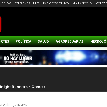
LÓGICAS
TELÉFONOS ÚTILES
RADIO Y TV EN VIVO
«EN LA NOCHE»
CONTA
ORTES
POLÍTICA
SALUD
AGROPECUARIAS
NECROLÓ
qoDEWqbQpJSRiMMMiz