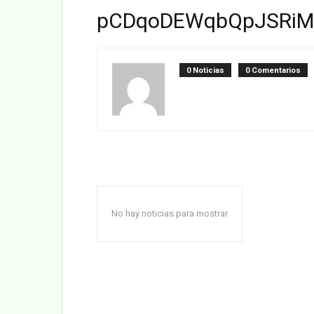
pCDqoDEWqbQpJSRiM
0 Noticias
0 Comentarios
No hay noticias para mostrar