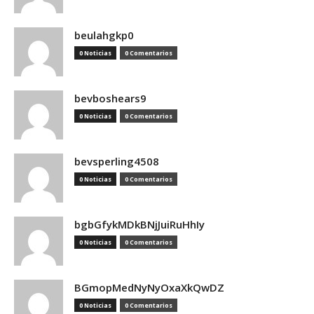
beulahgkp0
0 Noticias
0 Comentarios
bevboshears9
0 Noticias
0 Comentarios
bevsperling4508
0 Noticias
0 Comentarios
bgbGfykMDkBNjJuiRuHhIy
0 Noticias
0 Comentarios
BGmopMedNyNyOxaXkQwDZ
0 Noticias
0 Comentarios