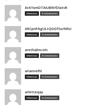
ArAYxmDTAIUBNYDlatvR
0 Noticias
0 Comentarios
ARCpnPAgULtQGGfSorhIhU
0 Noticias
0 Comentarios
arethalincoln
0 Noticias
0 Comentarios
ariannelhl
0 Noticias
0 Comentarios
arletteqay
0 Noticias
0 Comentarios