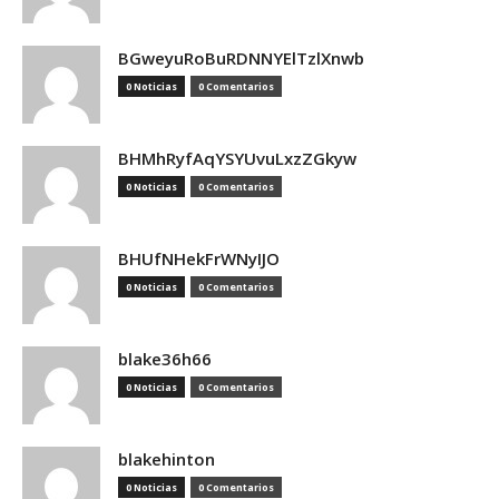
BGweyuRoBuRDNNYElTzlXnwb
0 Noticias
0 Comentarios
BHMhRyfAqYSYUvuLxzZGkyw
0 Noticias
0 Comentarios
BHUfNHekFrWNyIJO
0 Noticias
0 Comentarios
blake36h66
0 Noticias
0 Comentarios
blakehinton
0 Noticias
0 Comentarios