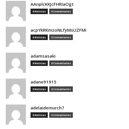
AAnplcKKJcFHRIaOgt
0 Noticias
0 Comentarios
acpYkRKmzoNLfyMsUZFMi
0 Noticias
0 Comentarios
adamsasaki
0 Noticias
0 Comentarios
adane91915
0 Noticias
0 Comentarios
adelaidemurch7
0 Noticias
0 Comentarios