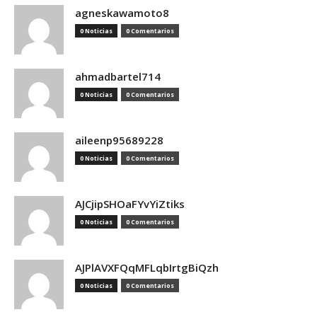
agneskawamoto8
0 Noticias
0 Comentarios
ahmadbartel714
0 Noticias
0 Comentarios
aileenp95689228
0 Noticias
0 Comentarios
AJCjipSHOaFYvYiZtiks
0 Noticias
0 Comentarios
AJPlAVXFQqMFLqbIrtgBiQzh
0 Noticias
0 Comentarios