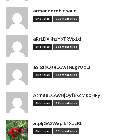
armandorobichaud
0 Noticias
0 Comentarios
aRrLDXKhzYbTRVjxLd
0 Noticias
0 Comentarios
aSiSzxQaeLGwsNLgrOoLI
0 Noticias
0 Comentarios
AtmauLCAwHjOyfEKcMKoHPy
0 Noticias
0 Comentarios
atpljGASWapIkFXqzRb
0 Noticias
0 Comentarios