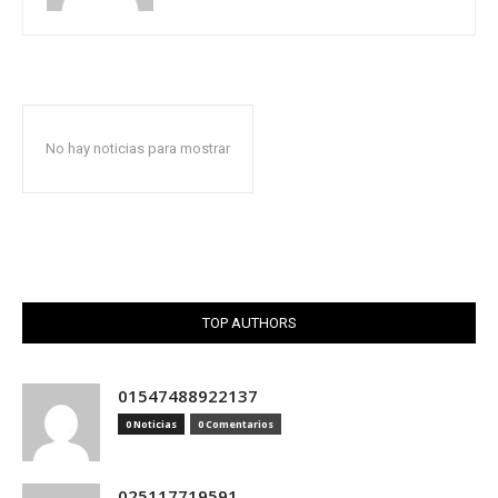
No hay noticias para mostrar
TOP AUTHORS
01547488922137
0 Noticias
0 Comentarios
025117719591