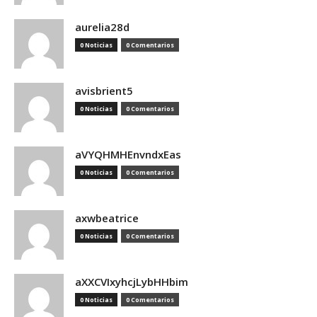
aurelia28d
0 Noticias
0 Comentarios
avisbrient5
0 Noticias
0 Comentarios
aVYQHMHEnvndxEas
0 Noticias
0 Comentarios
axwbeatrice
0 Noticias
0 Comentarios
aXXCVIxyhcjLybHHbim
0 Noticias
0 Comentarios