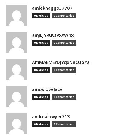
amieknaggs37707
0 Noticias
0 Comentarios
amJLJYRuCtvxXWnx
0 Noticias
0 Comentarios
AmMAEMErDjYqxNnCUoYa
0 Noticias
0 Comentarios
amoslovelace
0 Noticias
0 Comentarios
andrealawyer713
0 Noticias
0 Comentarios