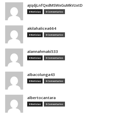
aJqdjLnfQxdMSWxGuMkVzxtD
0 Noticias
0 Comentarios
akilahalicea664
0 Noticias
0 Comentarios
alannahmaki533
0 Noticias
0 Comentarios
albacolunga43
0 Noticias
0 Comentarios
albertocantara
0 Noticias
0 Comentarios