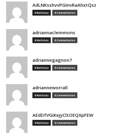
AdLNKsshvvPGInvRaAhxtQsz
0 Noticias
0 Comentarios
adriannaclemmons
0 Noticias
0 Comentarios
adriannegagnon7
0 Noticias
0 Comentarios
adrianneworrall
0 Noticias
0 Comentarios
AEdDfVGiKejyCltOEQXpFEW
0 Noticias
0 Comentarios