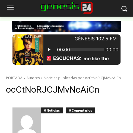
PORTADA
Autores
Noticias publicadas por ocCtNoRJCJMvNcAiCn
ocCtNoRJCJMvNcAiCn
0 Noticias
0 Comentarios