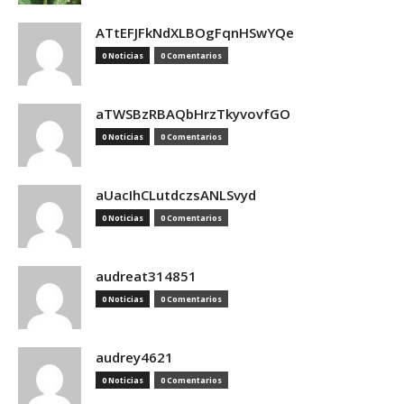
ATtEFJFkNdXLBOgFqnHSwYQe
0 Noticias
0 Comentarios
aTWSBzRBAQbHrzTkyvovfGO
0 Noticias
0 Comentarios
aUacIhCLutdczsANLSvyd
0 Noticias
0 Comentarios
audreat314851
0 Noticias
0 Comentarios
audrey4621
0 Noticias
0 Comentarios