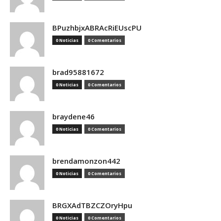
BPuzhbjxABRAcRiEUscPU
0 Noticias
0 Comentarios
brad95881672
0 Noticias
0 Comentarios
braydene46
0 Noticias
0 Comentarios
brendamonzon442
0 Noticias
0 Comentarios
BRGXAdTBZCZOryHpu
0 Noticias
0 Comentarios