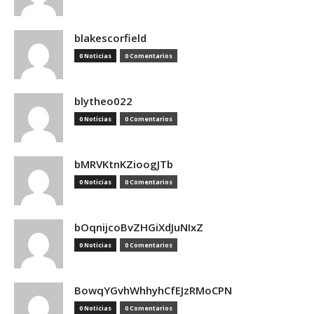
blakescorfield
0 Noticias
0 Comentarios
blytheo022
0 Noticias
0 Comentarios
bMRVKtnKZioogJTb
0 Noticias
0 Comentarios
bOqnijcoBvZHGiXdJuNIxZ
0 Noticias
0 Comentarios
BowqYGvhWhhyhCfEJzRMoCPN
0 Noticias
0 Comentarios