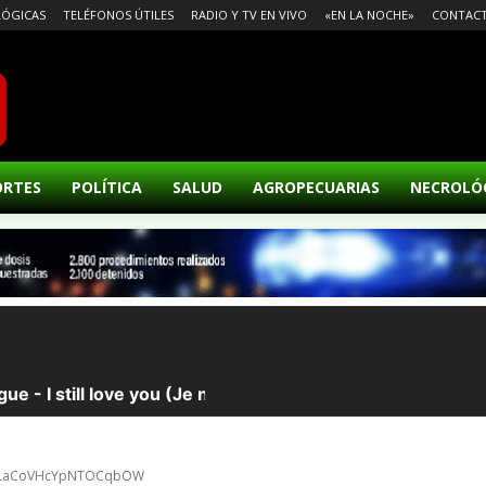
ÓGICAS
TELÉFONOS ÚTILES
RADIO Y TV EN VIVO
«EN LA NOCHE»
CONTAC
ORTES
POLÍTICA
SALUD
AGROPECUARIAS
NECROLÓ
eycLaCoVHcYpNTOCqbOW