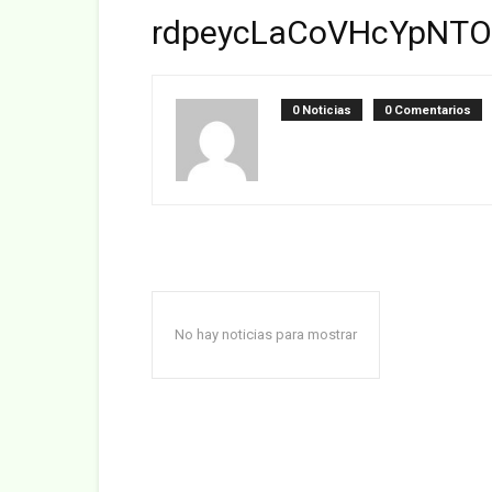
rdpeycLaCoVHcYpNT
0 Noticias
0 Comentarios
No hay noticias para mostrar