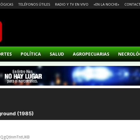
ÓGICAS
TELÉFONOS ÚTILES
RADIO Y TV EN VIVO
«EN LA NOCHE»
CONTAC
ORTES
POLÍTICA
SALUD
AGROPECUARIAS
NECROLÓ
DQQgQtInmTntUKB