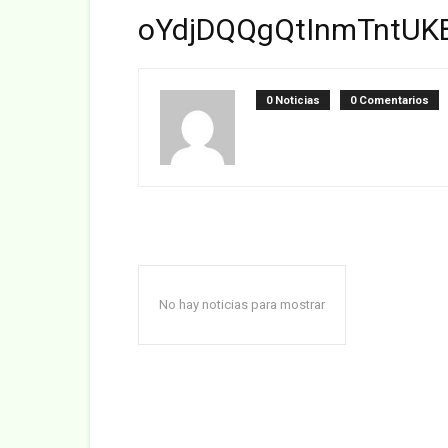
oYdjDQQgQtInmTntUK
0 Noticias
0 Comentarios
No hay noticias para mostrar