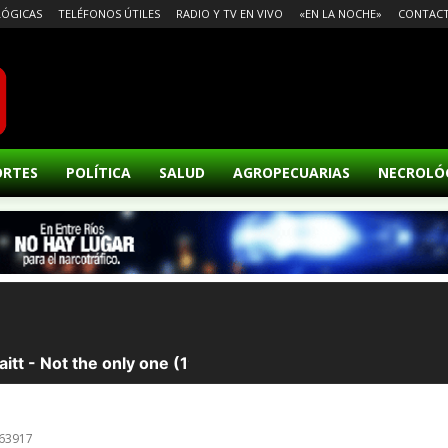
ÓGICAS
TELÉFONOS ÚTILES
RADIO Y TV EN VIVO
«EN LA NOCHE»
CONTAC
ORTES
POLÍTICA
SALUD
AGROPECUARIAS
NECROLÓ
163917