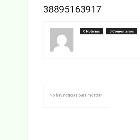
38895163917
0 Noticias
0 Comentarios
No hay noticias para mostrar