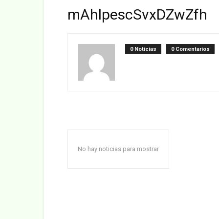
mAhlpescSvxDZwZfh
0 Noticias
0 Comentarios
No hay noticias para mostrar