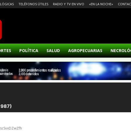
LÓGICAS
TELÉFONOS ÚTILES
RADIO Y TV EN VIVO
«EN LA NOCHE»
CONTA
ORTES
POLÍTICA
SALUD
AGROPECUARIAS
NECROLÓ
escSvxDZwZfh