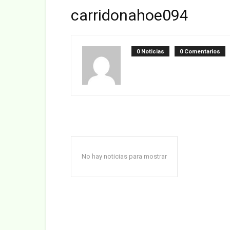
carridonahoe094
0 Noticias
0 Comentarios
No hay noticias para mostrar