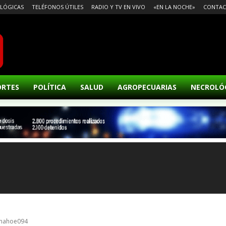
LÓGICAS
TELÉFONOS ÚTILES
RADIO Y TV EN VIVO
«EN LA NOCHE»
CONTA
ORTES
POLÍTICA
SALUD
AGROPECUARIAS
NECROLÓ
donahoe094