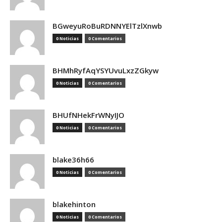
BGweyuRoBuRDNNYElTzlXnwb
0 Noticias
0 Comentarios
BHMhRyfAqYSYUvuLxzZGkyw
0 Noticias
0 Comentarios
BHUfNHekFrWNyIJO
0 Noticias
0 Comentarios
blake36h66
0 Noticias
0 Comentarios
blakehinton
0 Noticias
0 Comentarios