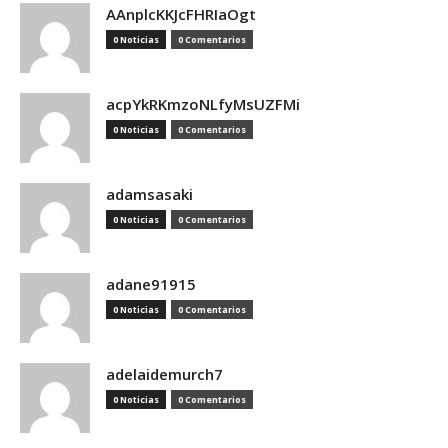
AAnplcKKJcFHRIaOgt
0 Noticias
0 Comentarios
acpYkRKmzoNLfyMsUZFMi
0 Noticias
0 Comentarios
adamsasaki
0 Noticias
0 Comentarios
adane91915
0 Noticias
0 Comentarios
adelaidemurch7
0 Noticias
0 Comentarios