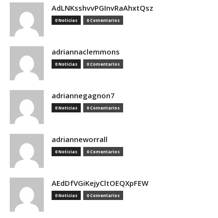
AdLNKsshvvPGInvRaAhxtQsz
0 Noticias
0 Comentarios
adriannaclemmons
0 Noticias
0 Comentarios
adriannegagnon7
0 Noticias
0 Comentarios
adrianneworrall
0 Noticias
0 Comentarios
AEdDfVGiKejyCltOEQXpFEW
0 Noticias
0 Comentarios