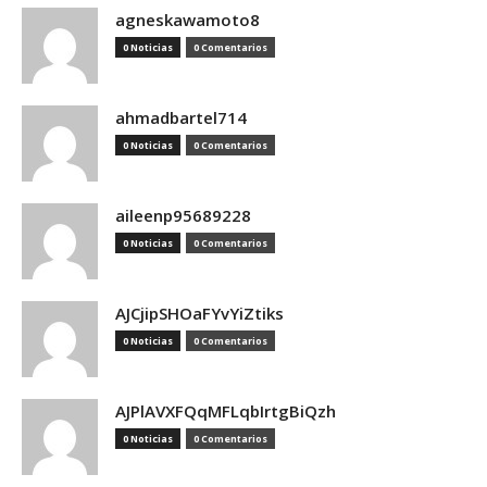
agneskawamoto8
0 Noticias
0 Comentarios
ahmadbartel714
0 Noticias
0 Comentarios
aileenp95689228
0 Noticias
0 Comentarios
AJCjipSHOaFYvYiZtiks
0 Noticias
0 Comentarios
AJPlAVXFQqMFLqbIrtgBiQzh
0 Noticias
0 Comentarios