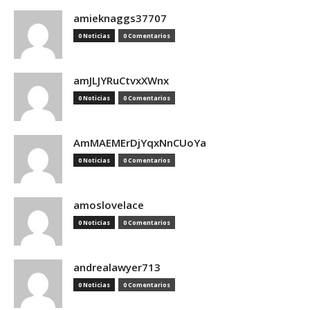
amieknaggs37707
0 Noticias
0 Comentarios
amJLJYRuCtvxXWnx
0 Noticias
0 Comentarios
AmMAEMErDjYqxNnCUoYa
0 Noticias
0 Comentarios
amoslovelace
0 Noticias
0 Comentarios
andrealawyer713
0 Noticias
0 Comentarios