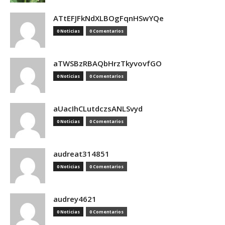
ATtEFJFkNdXLBOgFqnHSwYQe
0 Noticias
0 Comentarios
aTWSBzRBAQbHrzTkyvovfGO
0 Noticias
0 Comentarios
aUacIhCLutdczsANLSvyd
0 Noticias
0 Comentarios
audreat314851
0 Noticias
0 Comentarios
audrey4621
0 Noticias
0 Comentarios