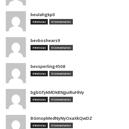
beulahgkp0
0 Noticias
0 Comentarios
bevboshears9
0 Noticias
0 Comentarios
bevsperling4508
0 Noticias
0 Comentarios
bgbGfykMDkBNjJuiRuHhIy
0 Noticias
0 Comentarios
BGmopMedNyNyOxaXkQwDZ
0 Noticias
0 Comentarios