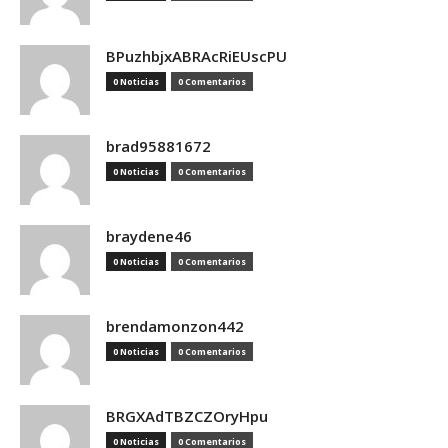
BPuzhbjxABRAcRiEUscPU
0 Noticias
0 Comentarios
brad95881672
0 Noticias
0 Comentarios
braydene46
0 Noticias
0 Comentarios
brendamonzon442
0 Noticias
0 Comentarios
BRGXAdTBZCZOryHpu
0 Noticias
0 Comentarios