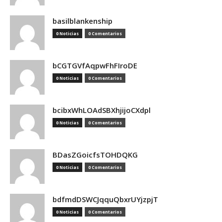
basilblankenship
0 Noticias
0 Comentarios
bCGTGVfAqpwFhFIroDE
0 Noticias
0 Comentarios
bcibxWhLOAdSBXhjijoCXdpl
0 Noticias
0 Comentarios
BDasZGoicfsTOHDQKG
0 Noticias
0 Comentarios
bdfmdDSWCJqquQbxrUYjzpjT
0 Noticias
0 Comentarios