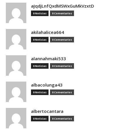
aJqdjLnfQxdMSWxGuMkVzxtD
0 Noticias
0 Comentarios
akilahalicea664
0 Noticias
0 Comentarios
alannahmaki533
0 Noticias
0 Comentarios
albacolunga43
0 Noticias
0 Comentarios
albertocantara
0 Noticias
0 Comentarios