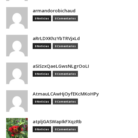
armandorobichaud
0 Noticias
0 Comentarios
aRrLDXKhzYbTRVjxLd
0 Noticias
0 Comentarios
aSiSzxQaeLGwsNLgrOoLI
0 Noticias
0 Comentarios
AtmauLCAwHjOyfEKcMKoHPy
0 Noticias
0 Comentarios
atpljGASWapIkFXqzRb
0 Noticias
0 Comentarios