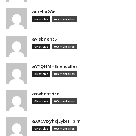
aurelia28d
0 Noticias
0 Comentarios
avisbrient5
0 Noticias
0 Comentarios
aVYQHMHEnvndxEas
0 Noticias
0 Comentarios
axwbeatrice
0 Noticias
0 Comentarios
aXXCVIxyhcjLybHHbim
0 Noticias
0 Comentarios