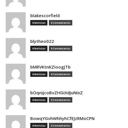
blakescorfield
0 Noticias
0 Comentarios
blytheo022
0 Noticias
0 Comentarios
bMRVKtnKZioogJTb
0 Noticias
0 Comentarios
bOqnijcoBvZHGiXdJuNIxZ
0 Noticias
0 Comentarios
BowqYGvhWhhyhCfEJzRMoCPN
0 Noticias
0 Comentarios