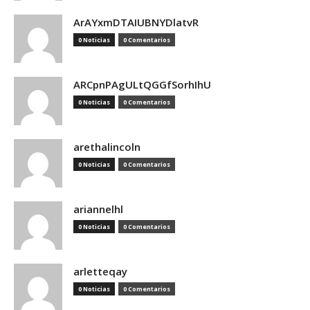
ArAYxmDTAIUBNYDlatvR
0 Noticias
0 Comentarios
ARCpnPAgULtQGGfSorhIhU
0 Noticias
0 Comentarios
arethalincoln
0 Noticias
0 Comentarios
ariannelhl
0 Noticias
0 Comentarios
arletteqay
0 Noticias
0 Comentarios