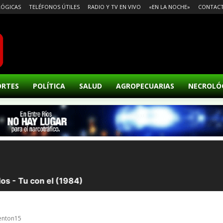
ÓGICAS
TELÉFONOS ÚTILES
RADIO Y TV EN VIVO
«EN LA NOCHE»
CONTAC
ORTES
POLÍTICA
SALUD
AGROPECUARIAS
NECROLÓ
henton15