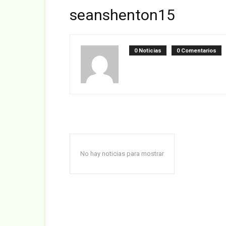
seanshenton15
0 Noticias
0 Comentarios
No hay noticias para mostrar