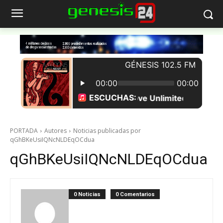
PORTADA
Autores
Noticias publicadas por
qGhBKeUsiIQNcNLDEqOCdua
qGhBKeUsiIQNcNLDEqOCdua
0 Noticias
0 Comentarios