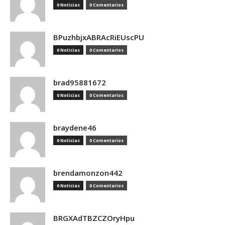
0 Noticias
0 Comentarios
BPuzhbjxABRAcRiEUscPU
0 Noticias
0 Comentarios
brad95881672
0 Noticias
0 Comentarios
braydene46
0 Noticias
0 Comentarios
brendamonzon442
0 Noticias
0 Comentarios
BRGXAdTBZCZOryHpu