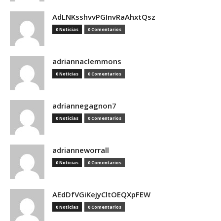
AdLNKsshvvPGInvRaAhxtQsz
0 Noticias
0 Comentarios
adriannaclemmons
0 Noticias
0 Comentarios
adriannegagnon7
0 Noticias
0 Comentarios
adrianneworrall
0 Noticias
0 Comentarios
AEdDfVGiKejyCltOEQXpFEW
0 Noticias
0 Comentarios