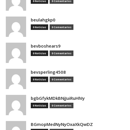
0 Noticias
0 Comentarios
beulahgkp0
0 Noticias
0 Comentarios
bevboshears9
0 Noticias
0 Comentarios
bevsperling4508
0 Noticias
0 Comentarios
bgbGfykMDkBNjJuiRuHhIy
0 Noticias
0 Comentarios
BGmopMedNyNyOxaXkQwDZ