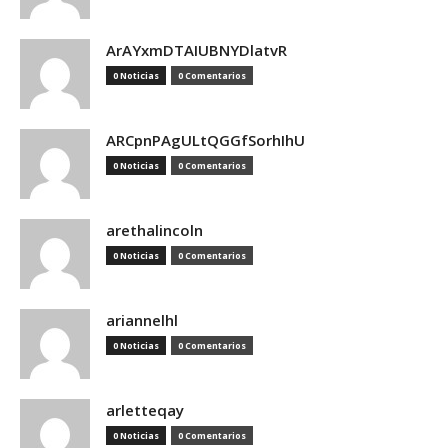
ArAYxmDTAIUBNYDlatvR
0 Noticias
0 Comentarios
ARCpnPAgULtQGGfSorhIhU
0 Noticias
0 Comentarios
arethalincoln
0 Noticias
0 Comentarios
ariannelhl
0 Noticias
0 Comentarios
arletteqay
0 Noticias
0 Comentarios