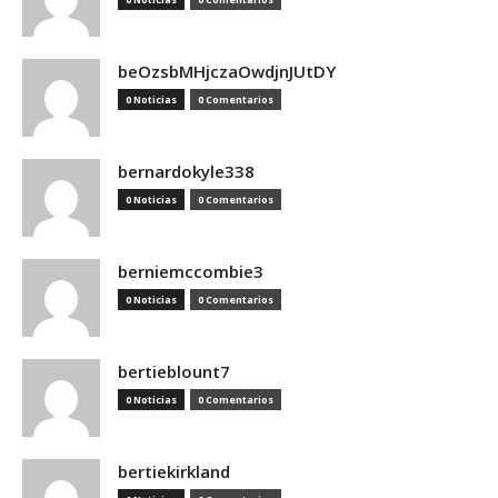
beOzsbMHjczaOwdjnJUtDY
0 Noticias
0 Comentarios
bernardokyle338
0 Noticias
0 Comentarios
berniemccombie3
0 Noticias
0 Comentarios
bertieblount7
0 Noticias
0 Comentarios
bertiekirkland