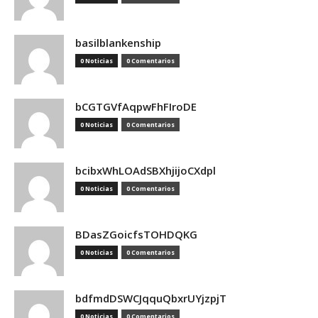
basilblankenship
0 Noticias
0 Comentarios
bCGTGVfAqpwFhFIroDE
0 Noticias
0 Comentarios
bcibxWhLOAdSBXhjijoCXdpl
0 Noticias
0 Comentarios
BDasZGoicfsTOHDQKG
0 Noticias
0 Comentarios
bdfmdDSWCJqquQbxrUYjzpjT
0 Noticias
0 Comentarios