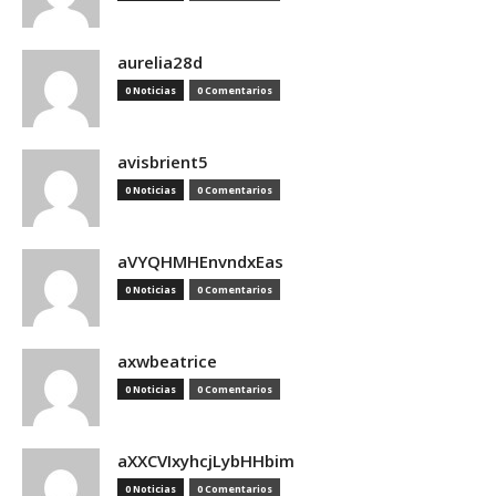
aurelia28d
0 Noticias
0 Comentarios
avisbrient5
0 Noticias
0 Comentarios
aVYQHMHEnvndxEas
0 Noticias
0 Comentarios
axwbeatrice
0 Noticias
0 Comentarios
aXXCVIxyhcjLybHHbim
0 Noticias
0 Comentarios