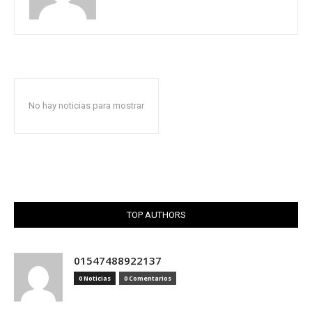
No hay noticias para mostrar
TOP AUTHORS
01547488922137
0 Noticias
0 Comentarios