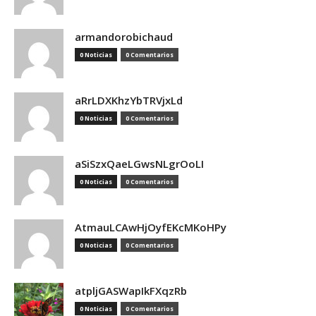
armandorobichaud
0 Noticias
0 Comentarios
aRrLDXKhzYbTRVjxLd
0 Noticias
0 Comentarios
aSiSzxQaeLGwsNLgrOoLI
0 Noticias
0 Comentarios
AtmauLCAwHjOyfEKcMKoHPy
0 Noticias
0 Comentarios
atpljGASWapIkFXqzRb
0 Noticias
0 Comentarios