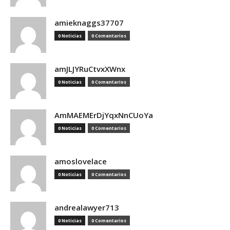
amieknaggs37707
0 Noticias
0 Comentarios
amJLJYRuCtvxXWnx
0 Noticias
0 Comentarios
AmMAEMErDjYqxNnCUoYa
0 Noticias
0 Comentarios
amoslovelace
0 Noticias
0 Comentarios
andrealawyer713
0 Noticias
0 Comentarios