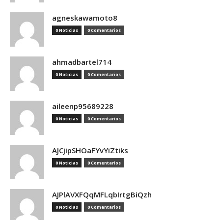
agneskawamoto8
0 Noticias
0 Comentarios
ahmadbartel714
0 Noticias
0 Comentarios
aileenp95689228
0 Noticias
0 Comentarios
AJCjipSHOaFYvYiZtiks
0 Noticias
0 Comentarios
AJPlAVXFQqMFLqbIrtgBiQzh
0 Noticias
0 Comentarios