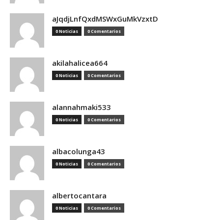
aJqdjLnfQxdMSWxGuMkVzxtD
0 Noticias
0 Comentarios
akilahalicea664
0 Noticias
0 Comentarios
alannahmaki533
0 Noticias
0 Comentarios
albacolunga43
0 Noticias
0 Comentarios
albertocantara
0 Noticias
0 Comentarios