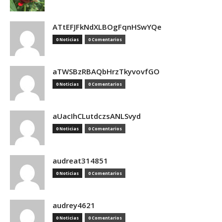
ATtEFJFkNdXLBOgFqnHSwYQe
0 Noticias
0 Comentarios
aTWSBzRBAQbHrzTkyvovfGO
0 Noticias
0 Comentarios
aUacIhCLutdczsANLSvyd
0 Noticias
0 Comentarios
audreat314851
0 Noticias
0 Comentarios
audrey4621
0 Noticias
0 Comentarios