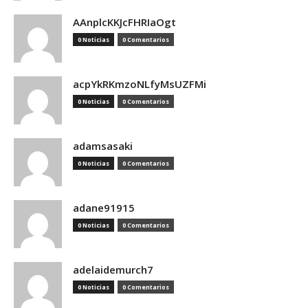
AAnplcKKJcFHRIaOgt
0 Noticias
0 Comentarios
acpYkRKmzoNLfyMsUZFMi
0 Noticias
0 Comentarios
adamsasaki
0 Noticias
0 Comentarios
adane91915
0 Noticias
0 Comentarios
adelaidemurch7
0 Noticias
0 Comentarios