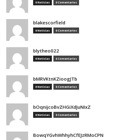
0 Noticias
0 Comentarios
blakescorfield
0 Noticias
0 Comentarios
blytheo022
0 Noticias
0 Comentarios
bMRVKtnKZioogJTb
0 Noticias
0 Comentarios
bOqnijcoBvZHGiXdJuNIxZ
0 Noticias
0 Comentarios
BowqYGvhWhhyhCfEJzRMoCPN