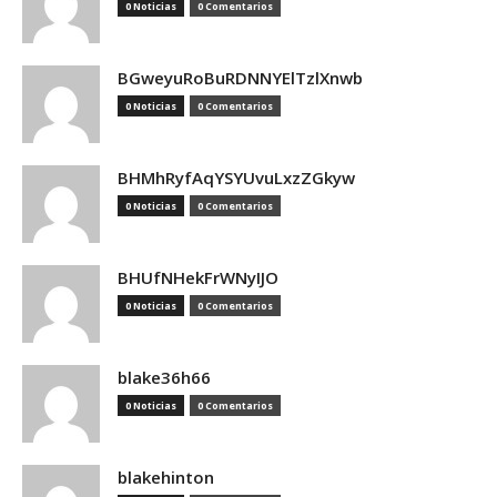
0 Noticias
0 Comentarios
BGweyuRoBuRDNNYElTzlXnwb
0 Noticias
0 Comentarios
BHMhRyfAqYSYUvuLxzZGkyw
0 Noticias
0 Comentarios
BHUfNHekFrWNyIJO
0 Noticias
0 Comentarios
blake36h66
0 Noticias
0 Comentarios
blakehinton