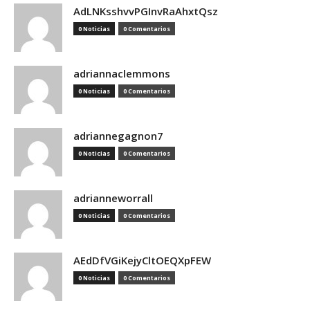
AdLNKsshvvPGInvRaAhxtQsz
0 Noticias
0 Comentarios
adriannaclemmons
0 Noticias
0 Comentarios
adriannegagnon7
0 Noticias
0 Comentarios
adrianneworrall
0 Noticias
0 Comentarios
AEdDfVGiKejyCltOEQXpFEW
0 Noticias
0 Comentarios