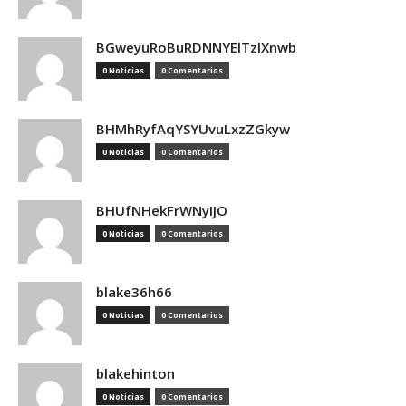
BGweyuRoBuRDNNYElTzlXnwb
0 Noticias
0 Comentarios
BHMhRyfAqYSYUvuLxzZGkyw
0 Noticias
0 Comentarios
BHUfNHekFrWNyIJO
0 Noticias
0 Comentarios
blake36h66
0 Noticias
0 Comentarios
blakehinton
0 Noticias
0 Comentarios