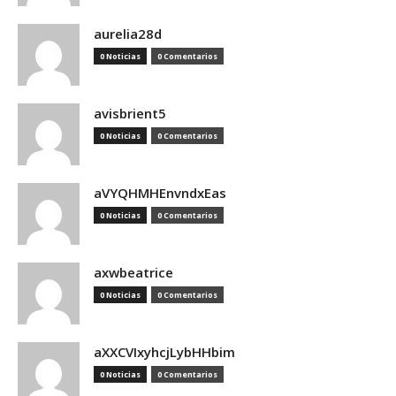
aurelia28d
0 Noticias
0 Comentarios
avisbrient5
0 Noticias
0 Comentarios
aVYQHMHEnvndxEas
0 Noticias
0 Comentarios
axwbeatrice
0 Noticias
0 Comentarios
aXXCVIxyhcjLybHHbim
0 Noticias
0 Comentarios