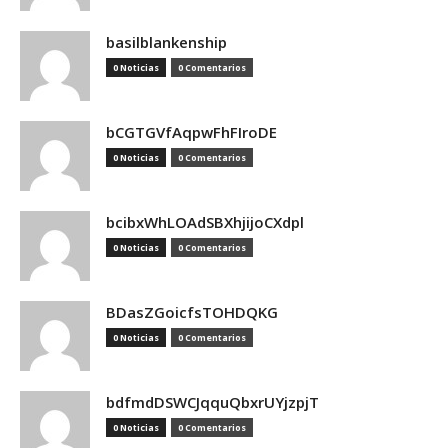
basilblankenship
0 Noticias
0 Comentarios
bCGTGVfAqpwFhFIroDE
0 Noticias
0 Comentarios
bcibxWhLOAdSBXhjijoCXdpl
0 Noticias
0 Comentarios
BDasZGoicfsTOHDQKG
0 Noticias
0 Comentarios
bdfmdDSWCJqquQbxrUYjzpjT
0 Noticias
0 Comentarios