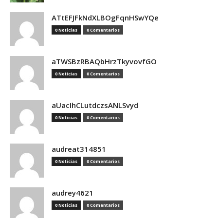
ATtEFJFkNdXLBOgFqnHSwYQe
0 Noticias
0 Comentarios
aTWSBzRBAQbHrzTkyvovfGO
0 Noticias
0 Comentarios
aUacIhCLutdczsANLSvyd
0 Noticias
0 Comentarios
audreat314851
0 Noticias
0 Comentarios
audrey4621
0 Noticias
0 Comentarios