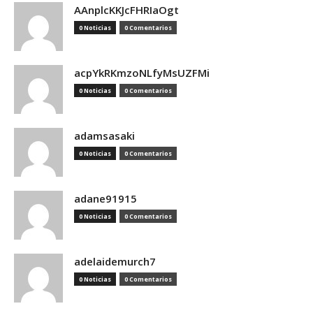
AAnplcKKJcFHRIaOgt
0 Noticias
0 Comentarios
acpYkRKmzoNLfyMsUZFMi
0 Noticias
0 Comentarios
adamsasaki
0 Noticias
0 Comentarios
adane91915
0 Noticias
0 Comentarios
adelaidemurch7
0 Noticias
0 Comentarios