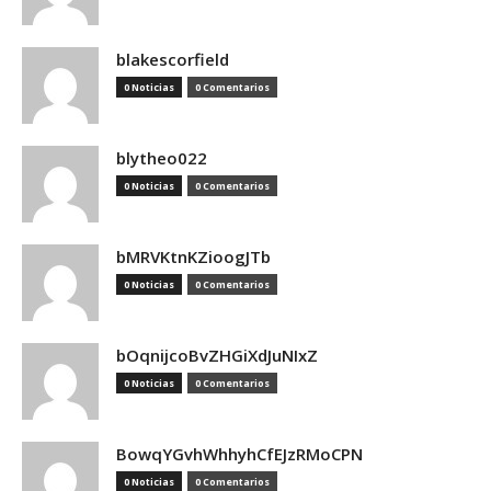
blakescorfield
0 Noticias
0 Comentarios
blytheo022
0 Noticias
0 Comentarios
bMRVKtnKZioogJTb
0 Noticias
0 Comentarios
bOqnijcoBvZHGiXdJuNIxZ
0 Noticias
0 Comentarios
BowqYGvhWhhyhCfEJzRMoCPN
0 Noticias
0 Comentarios