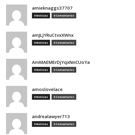
amieknaggs37707
0 Noticias
0 Comentarios
amJLJYRuCtvxXWnx
0 Noticias
0 Comentarios
AmMAEMErDjYqxNnCUoYa
0 Noticias
0 Comentarios
amoslovelace
0 Noticias
0 Comentarios
andrealawyer713
0 Noticias
0 Comentarios