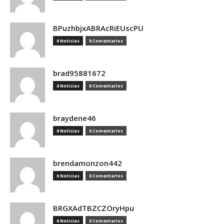
BPuzhbjxABRAcRiEUscPU
0 Noticias
0 Comentarios
brad95881672
0 Noticias
0 Comentarios
braydene46
0 Noticias
0 Comentarios
brendamonzon442
0 Noticias
0 Comentarios
BRGXAdTBZCZOryHpu
0 Noticias
0 Comentarios