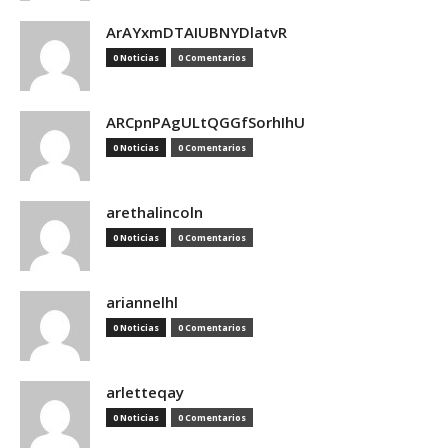
ArAYxmDTAIUBNYDlatvR
0 Noticias
0 Comentarios
ARCpnPAgULtQGGfSorhIhU
0 Noticias
0 Comentarios
arethalincoln
0 Noticias
0 Comentarios
ariannelhl
0 Noticias
0 Comentarios
arletteqay
0 Noticias
0 Comentarios