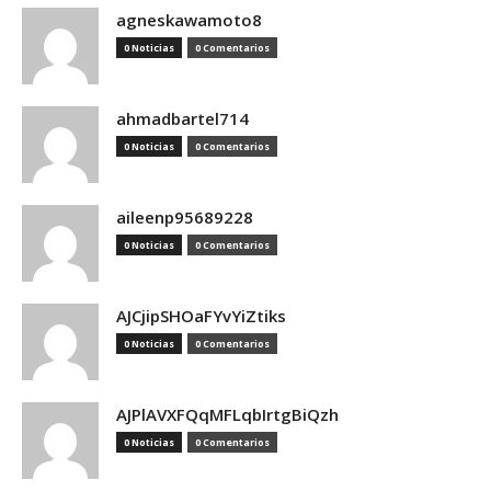
agneskawamoto8
0 Noticias
0 Comentarios
ahmadbartel714
0 Noticias
0 Comentarios
aileenp95689228
0 Noticias
0 Comentarios
AJCjipSHOaFYvYiZtiks
0 Noticias
0 Comentarios
AJPlAVXFQqMFLqbIrtgBiQzh
0 Noticias
0 Comentarios