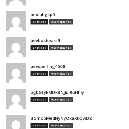
beulahgkp0
0 Noticias
0 Comentarios
bevboshears9
0 Noticias
0 Comentarios
bevsperling4508
0 Noticias
0 Comentarios
bgbGfykMDkBNjJuiRuHhIy
0 Noticias
0 Comentarios
BGmopMedNyNyOxaXkQwDZ
0 Noticias
0 Comentarios