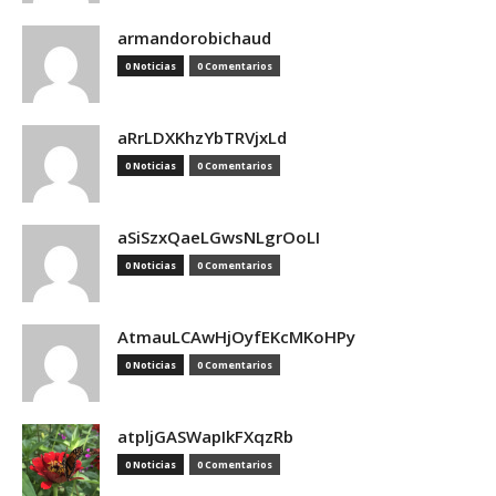
armandorobichaud
0 Noticias
0 Comentarios
aRrLDXKhzYbTRVjxLd
0 Noticias
0 Comentarios
aSiSzxQaeLGwsNLgrOoLI
0 Noticias
0 Comentarios
AtmauLCAwHjOyfEKcMKoHPy
0 Noticias
0 Comentarios
atpljGASWapIkFXqzRb
0 Noticias
0 Comentarios