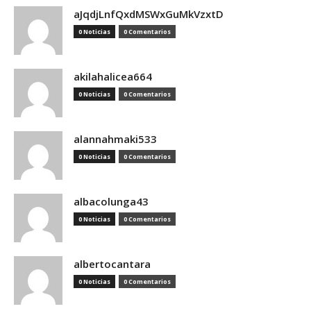
aJqdjLnfQxdMSWxGuMkVzxtD
0 Noticias
0 Comentarios
akilahalicea664
0 Noticias
0 Comentarios
alannahmaki533
0 Noticias
0 Comentarios
albacolunga43
0 Noticias
0 Comentarios
albertocantara
0 Noticias
0 Comentarios