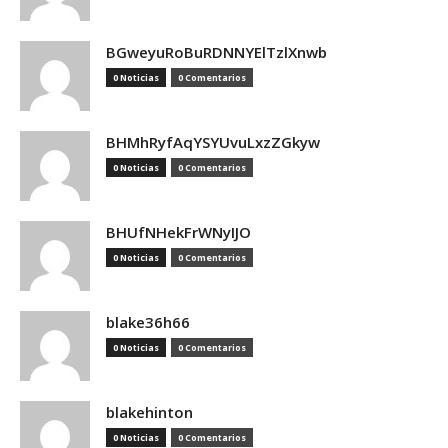
BGweyuRoBuRDNNYElTzlXnwb
0 Noticias
0 Comentarios
BHMhRyfAqYSYUvuLxzZGkyw
0 Noticias
0 Comentarios
BHUfNHekFrWNyIJO
0 Noticias
0 Comentarios
blake36h66
0 Noticias
0 Comentarios
blakehinton
0 Noticias
0 Comentarios