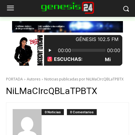
PORTADA
Autores
Noticias publicadas por NiLMaCIrcQBLaTPBTX
NiLMaCIrcQBLaTPBTX
0 Noticias
0 Comentarios