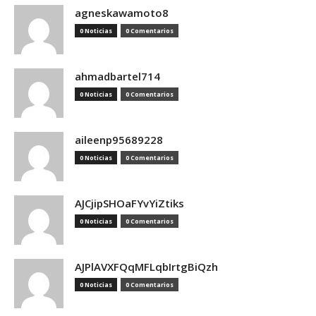
agneskawamoto8
0 Noticias
0 Comentarios
ahmadbartel714
0 Noticias
0 Comentarios
aileenp95689228
0 Noticias
0 Comentarios
AJCjipSHOaFYvYiZtiks
0 Noticias
0 Comentarios
AJPlAVXFQqMFLqbIrtgBiQzh
0 Noticias
0 Comentarios