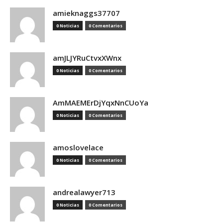
amieknaggs37707
0 Noticias
0 Comentarios
amJLJYRuCtvxXWnx
0 Noticias
0 Comentarios
AmMAEMErDjYqxNnCUoYa
0 Noticias
0 Comentarios
amoslovelace
0 Noticias
0 Comentarios
andrealawyer713
0 Noticias
0 Comentarios