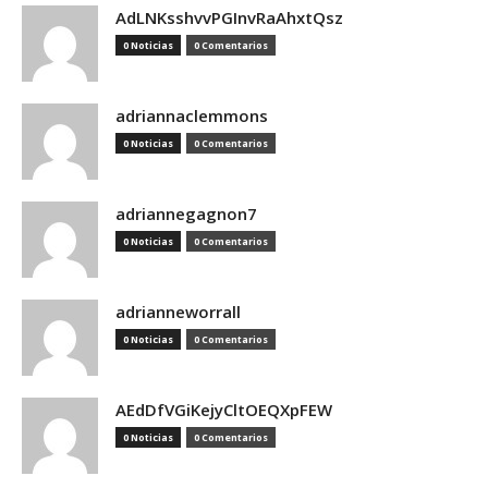
AdLNKsshvvPGInvRaAhxtQsz
0 Noticias
0 Comentarios
adriannaclemmons
0 Noticias
0 Comentarios
adriannegagnon7
0 Noticias
0 Comentarios
adrianneworrall
0 Noticias
0 Comentarios
AEdDfVGiKejyCltOEQXpFEW
0 Noticias
0 Comentarios