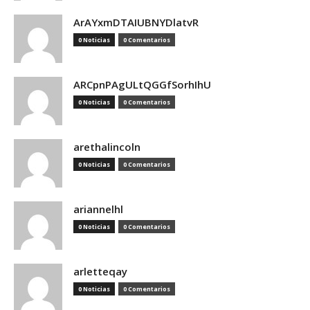
ArAYxmDTAIUBNYDlatvR
0 Noticias
0 Comentarios
ARCpnPAgULtQGGfSorhIhU
0 Noticias
0 Comentarios
arethalincoln
0 Noticias
0 Comentarios
ariannelhl
0 Noticias
0 Comentarios
arletteqay
0 Noticias
0 Comentarios