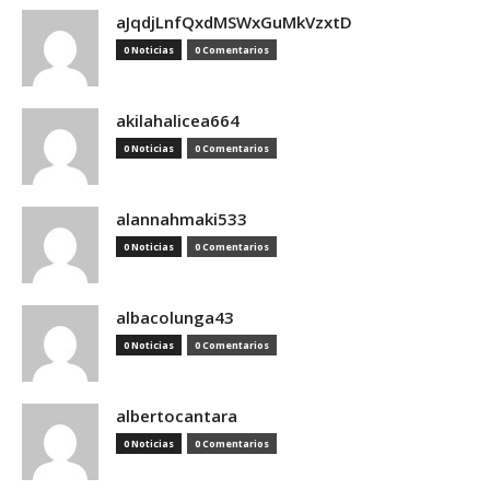
aJqdjLnfQxdMSWxGuMkVzxtD
0 Noticias
0 Comentarios
akilahalicea664
0 Noticias
0 Comentarios
alannahmaki533
0 Noticias
0 Comentarios
albacolunga43
0 Noticias
0 Comentarios
albertocantara
0 Noticias
0 Comentarios