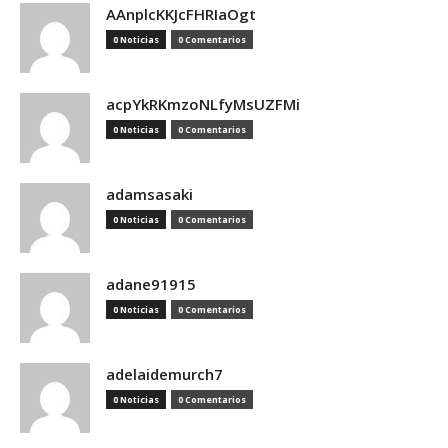
AAnplcKKJcFHRIaOgt
0 Noticias
0 Comentarios
acpYkRKmzoNLfyMsUZFMi
0 Noticias
0 Comentarios
adamsasaki
0 Noticias
0 Comentarios
adane91915
0 Noticias
0 Comentarios
adelaidemurch7
0 Noticias
0 Comentarios