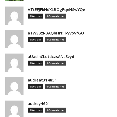
ATtEFJFkNdXLBOgFqnHSwYQe
0 Noticias
0 Comentarios
aTWSBzRBAQbHrzTkyvovfGO
0 Noticias
0 Comentarios
aUacIhCLutdczsANLSvyd
0 Noticias
0 Comentarios
audreat314851
0 Noticias
0 Comentarios
audrey4621
0 Noticias
0 Comentarios