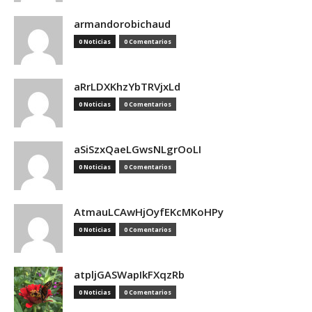
armandorobichaud
0 Noticias
0 Comentarios
aRrLDXKhzYbTRVjxLd
0 Noticias
0 Comentarios
aSiSzxQaeLGwsNLgrOoLI
0 Noticias
0 Comentarios
AtmauLCAwHjOyfEKcMKoHPy
0 Noticias
0 Comentarios
atpljGASWapIkFXqzRb
0 Noticias
0 Comentarios