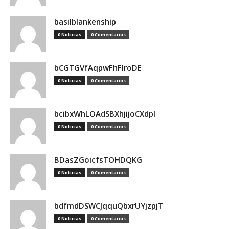
basilblankenship
0 Noticias
0 Comentarios
bCGTGVfAqpwFhFIroDE
0 Noticias
0 Comentarios
bcibxWhLOAdSBXhjijoCXdpl
0 Noticias
0 Comentarios
BDasZGoicfsTOHDQKG
0 Noticias
0 Comentarios
bdfmdDSWCJqquQbxrUYjzpjT
0 Noticias
0 Comentarios