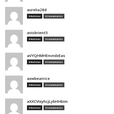
aurelia28d
0 Noticias
0 Comentarios
avisbrient5
0 Noticias
0 Comentarios
aVYQHMHEnvndxEas
0 Noticias
0 Comentarios
axwbeatrice
0 Noticias
0 Comentarios
aXXCVIxyhcjLybHHbim
0 Noticias
0 Comentarios