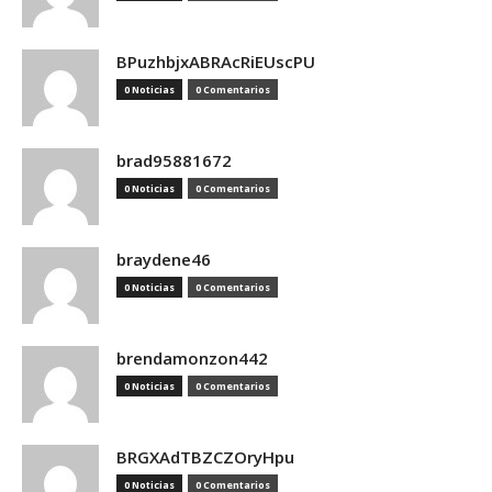
BPuzhbjxABRAcRiEUscPU
0 Noticias
0 Comentarios
brad95881672
0 Noticias
0 Comentarios
braydene46
0 Noticias
0 Comentarios
brendamonzon442
0 Noticias
0 Comentarios
BRGXAdTBZCZOryHpu
0 Noticias
0 Comentarios