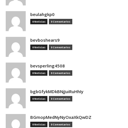
beulahgkp0
0 Noticias
0 Comentarios
bevboshears9
0 Noticias
0 Comentarios
bevsperling4508
0 Noticias
0 Comentarios
bgbGfykMDkBNjJuiRuHhIy
0 Noticias
0 Comentarios
BGmopMedNyNyOxaXkQwDZ
0 Noticias
0 Comentarios