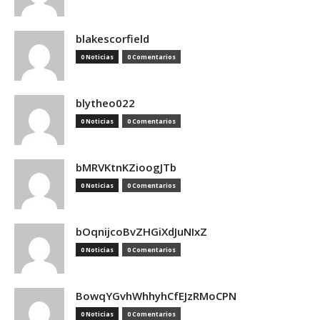
blakescorfield
0 Noticias
0 Comentarios
blytheo022
0 Noticias
0 Comentarios
bMRVKtnKZioogJTb
0 Noticias
0 Comentarios
bOqnijcoBvZHGiXdJuNIxZ
0 Noticias
0 Comentarios
BowqYGvhWhhyhCfEJzRMoCPN
0 Noticias
0 Comentarios