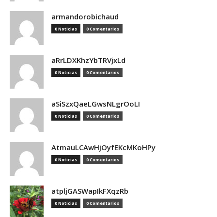
armandorobichaud
0 Noticias
0 Comentarios
aRrLDXKhzYbTRVjxLd
0 Noticias
0 Comentarios
aSiSzxQaeLGwsNLgrOoLI
0 Noticias
0 Comentarios
AtmauLCAwHjOyfEKcMKoHPy
0 Noticias
0 Comentarios
atpljGASWapIkFXqzRb
0 Noticias
0 Comentarios