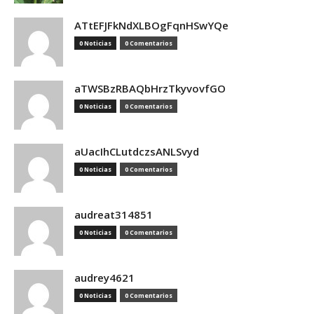
ATtEFJFkNdXLBOgFqnHSwYQe
0 Noticias
0 Comentarios
aTWSBzRBAQbHrzTkyvovfGO
0 Noticias
0 Comentarios
aUacIhCLutdczsANLSvyd
0 Noticias
0 Comentarios
audreat314851
0 Noticias
0 Comentarios
audrey4621
0 Noticias
0 Comentarios