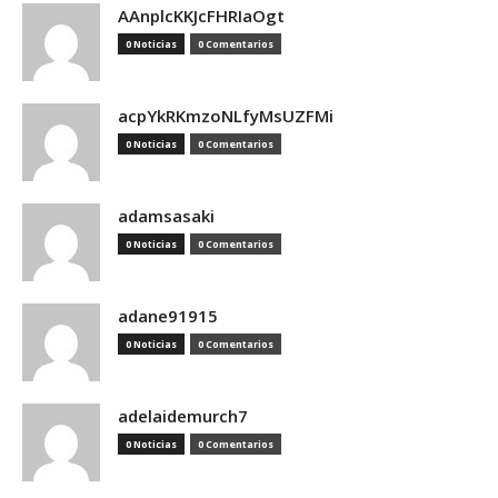
AAnplcKKJcFHRIaOgt
0 Noticias
0 Comentarios
acpYkRKmzoNLfyMsUZFMi
0 Noticias
0 Comentarios
adamsasaki
0 Noticias
0 Comentarios
adane91915
0 Noticias
0 Comentarios
adelaidemurch7
0 Noticias
0 Comentarios