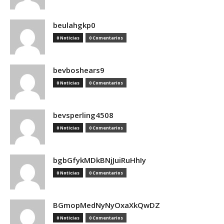
beulahgkp0
0 Noticias
0 Comentarios
bevboshears9
0 Noticias
0 Comentarios
bevsperling4508
0 Noticias
0 Comentarios
bgbGfykMDkBNjJuiRuHhIy
0 Noticias
0 Comentarios
BGmopMedNyNyOxaXkQwDZ
0 Noticias
0 Comentarios