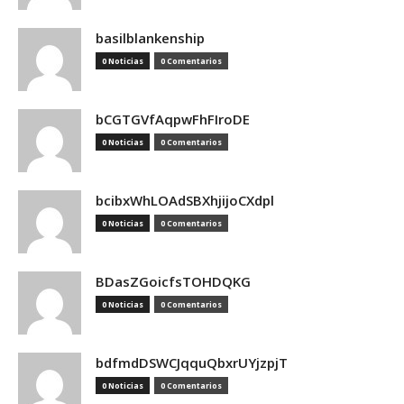
basilblankenship
0 Noticias
0 Comentarios
bCGTGVfAqpwFhFIroDE
0 Noticias
0 Comentarios
bcibxWhLOAdSBXhjijoCXdpl
0 Noticias
0 Comentarios
BDasZGoicfsTOHDQKG
0 Noticias
0 Comentarios
bdfmdDSWCJqquQbxrUYjzpjT
0 Noticias
0 Comentarios