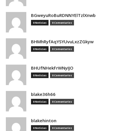
BGweyuRoBuRDNNYElTzlXnwb
0 Noticias
0 Comentarios
BHMhRyfAqYSYUvuLxzZGkyw
0 Noticias
0 Comentarios
BHUfNHekFrWNyIJO
0 Noticias
0 Comentarios
blake36h66
0 Noticias
0 Comentarios
blakehinton
0 Noticias
0 Comentarios