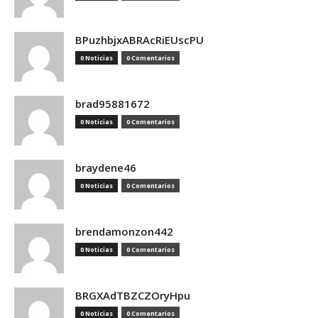
BPuzhbjxABRAcRiEUscPU
0 Noticias
0 Comentarios
brad95881672
0 Noticias
0 Comentarios
braydene46
0 Noticias
0 Comentarios
brendamonzon442
0 Noticias
0 Comentarios
BRGXAdTBZCZOryHpu
0 Noticias
0 Comentarios