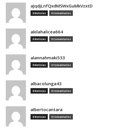
aJqdjLnfQxdMSWxGuMkVzxtD
0 Noticias
0 Comentarios
akilahalicea664
0 Noticias
0 Comentarios
alannahmaki533
0 Noticias
0 Comentarios
albacolunga43
0 Noticias
0 Comentarios
albertocantara
0 Noticias
0 Comentarios