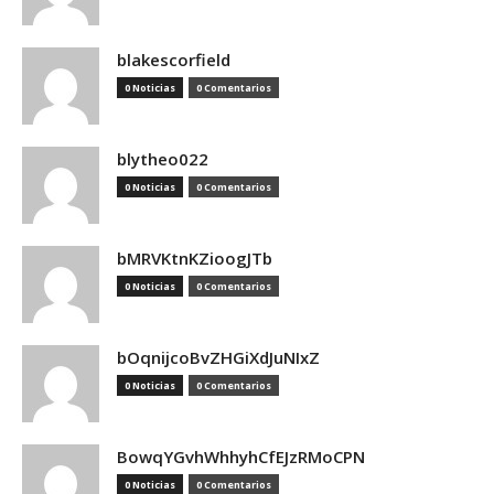
blakescorfield
0 Noticias
0 Comentarios
blytheo022
0 Noticias
0 Comentarios
bMRVKtnKZioogJTb
0 Noticias
0 Comentarios
bOqnijcoBvZHGiXdJuNIxZ
0 Noticias
0 Comentarios
BowqYGvhWhhyhCfEJzRMoCPN
0 Noticias
0 Comentarios