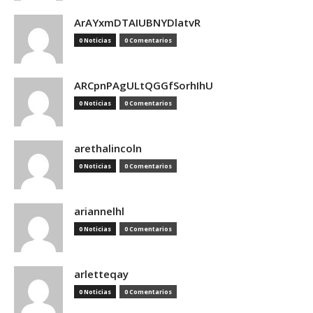
ArAYxmDTAIUBNYDlatvR
0 Noticias
0 Comentarios
ARCpnPAgULtQGGfSorhIhU
0 Noticias
0 Comentarios
arethalincoln
0 Noticias
0 Comentarios
ariannelhl
0 Noticias
0 Comentarios
arletteqay
0 Noticias
0 Comentarios