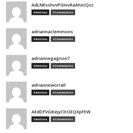
AdLNKsshvvPGInvRaAhxtQsz
0 Noticias
0 Comentarios
adriannaclemmons
0 Noticias
0 Comentarios
adriannegagnon7
0 Noticias
0 Comentarios
adrianneworrall
0 Noticias
0 Comentarios
AEdDfVGiKejyCltOEQXpFEW
0 Noticias
0 Comentarios