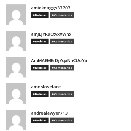
amieknaggs37707
0 Noticias
0 Comentarios
amJLJYRuCtvxXWnx
0 Noticias
0 Comentarios
AmMAEMErDjYqxNnCUoYa
0 Noticias
0 Comentarios
amoslovelace
0 Noticias
0 Comentarios
andrealawyer713
0 Noticias
0 Comentarios