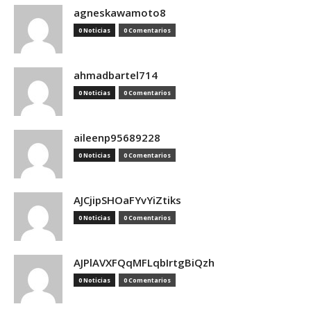
agneskawamoto8
0 Noticias
0 Comentarios
ahmadbartel714
0 Noticias
0 Comentarios
aileenp95689228
0 Noticias
0 Comentarios
AJCjipSHOaFYvYiZtiks
0 Noticias
0 Comentarios
AJPlAVXFQqMFLqbIrtgBiQzh
0 Noticias
0 Comentarios