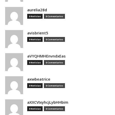
aurelia28d
0 Noticias
0 Comentarios
avisbrient5
0 Noticias
0 Comentarios
aVYQHMHEnvndxEas
0 Noticias
0 Comentarios
axwbeatrice
0 Noticias
0 Comentarios
aXXCVIxyhcjLybHHbim
0 Noticias
0 Comentarios