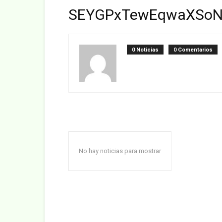
SEYGPxTewEqwaXSoN
0 Noticias
0 Comentarios
No hay noticias para mostrar