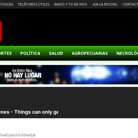
ÓGICAS
TELÉFONOS ÚTILES
RADIO Y TV EN VIVO
«EN LA NOCHE»
CONTAC
ORTES
POLÍTICA
SALUD
AGROPECUARIAS
NECROLÓ
PxTewEqwaXSoNNwfpk