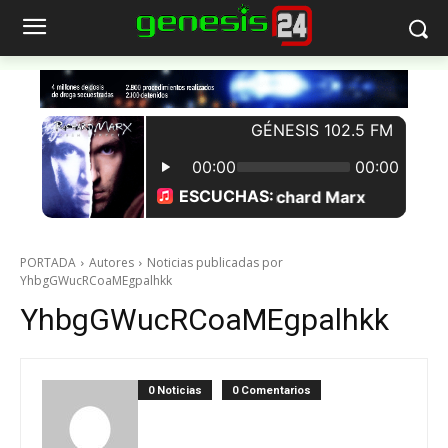
PORTADA
Autores
Noticias publicadas por
YhbgGWucRCoaMEgpalhkk
YhbgGWucRCoaMEgpalhkk
0 Noticias
0 Comentarios