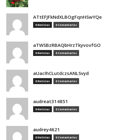
ATtEFJFkNdXLBOgFqnHSwYQe
0 Noticias
0 Comentarios
aTWSBzRBAQbHrzTkyvovfGO
0 Noticias
0 Comentarios
aUacIhCLutdczsANLSvyd
0 Noticias
0 Comentarios
audreat314851
0 Noticias
0 Comentarios
audrey4621
0 Noticias
0 Comentarios