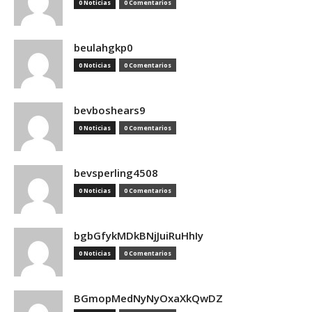
0 Noticias
0 Comentarios
beulahgkp0
0 Noticias
0 Comentarios
bevboshears9
0 Noticias
0 Comentarios
bevsperling4508
0 Noticias
0 Comentarios
bgbGfykMDkBNjJuiRuHhIy
0 Noticias
0 Comentarios
BGmopMedNyNyOxaXkQwDZ