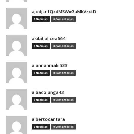
aJqdjLnfQxdMSWxGuMkVzxtD
0 Noticias
0 Comentarios
akilahalicea664
0 Noticias
0 Comentarios
alannahmaki533
0 Noticias
0 Comentarios
albacolunga43
0 Noticias
0 Comentarios
albertocantara
0 Noticias
0 Comentarios