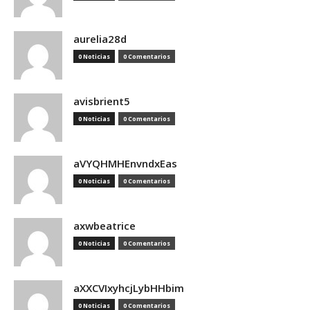
aurelia28d
0 Noticias
0 Comentarios
avisbrient5
0 Noticias
0 Comentarios
aVYQHMHEnvndxEas
0 Noticias
0 Comentarios
axwbeatrice
0 Noticias
0 Comentarios
aXXCVIxyhcjLybHHbim
0 Noticias
0 Comentarios