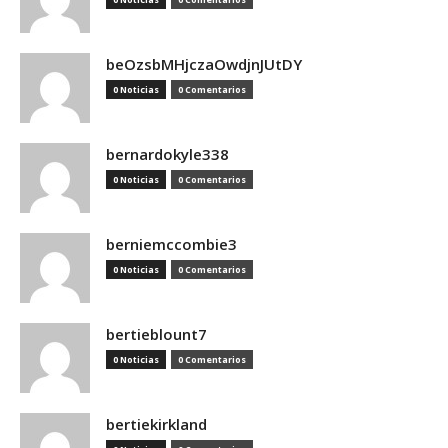
beOzsbMHjczaOwdjnJUtDY
0 Noticias
0 Comentarios
bernardokyle338
0 Noticias
0 Comentarios
berniemccombie3
0 Noticias
0 Comentarios
bertieblount7
0 Noticias
0 Comentarios
bertiekirkland