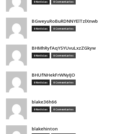
0 Noticias
0 Comentarios
BGweyuRoBuRDNNYElTzlXnwb
0 Noticias
0 Comentarios
BHMhRyfAqYSYUvuLxzZGkyw
0 Noticias
0 Comentarios
BHUfNHekFrWNyIJO
0 Noticias
0 Comentarios
blake36h66
0 Noticias
0 Comentarios
blakehinton