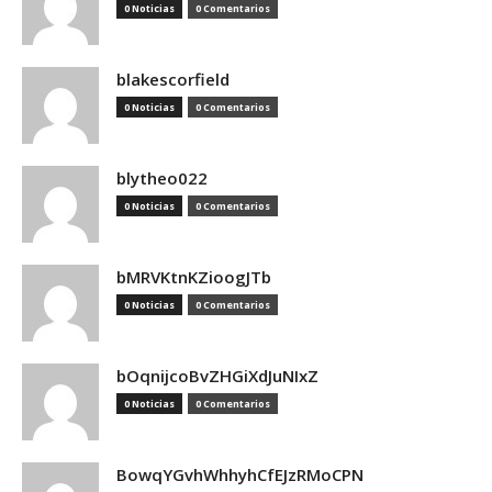
0 Noticias
0 Comentarios
blakescorfield
0 Noticias
0 Comentarios
blytheo022
0 Noticias
0 Comentarios
bMRVKtnKZioogJTb
0 Noticias
0 Comentarios
bOqnijcoBvZHGiXdJuNIxZ
0 Noticias
0 Comentarios
BowqYGvhWhhyhCfEJzRMoCPN