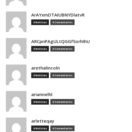
ArAYxmDTAIUBNYDlatvR
0 Noticias
0 Comentarios
ARCpnPAgULtQGGfSorhIhU
0 Noticias
0 Comentarios
arethalincoln
0 Noticias
0 Comentarios
ariannelhl
0 Noticias
0 Comentarios
arletteqay
0 Noticias
0 Comentarios