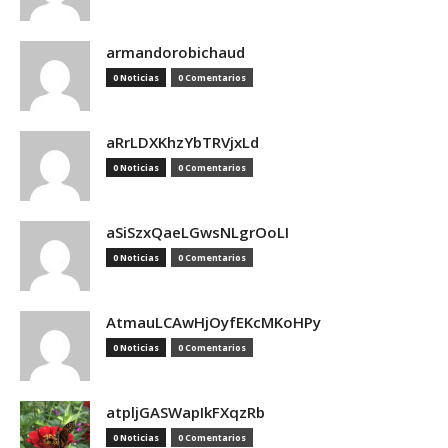
armandorobichaud
0 Noticias
0 Comentarios
aRrLDXKhzYbTRVjxLd
0 Noticias
0 Comentarios
aSiSzxQaeLGwsNLgrOoLI
0 Noticias
0 Comentarios
AtmauLCAwHjOyfEKcMKoHPy
0 Noticias
0 Comentarios
atpljGASWapIkFXqzRb
0 Noticias
0 Comentarios