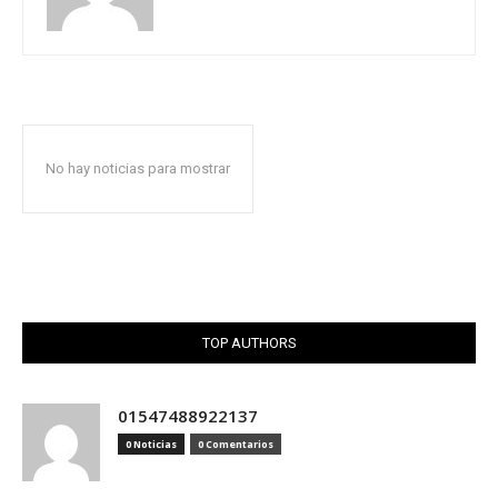
No hay noticias para mostrar
TOP AUTHORS
01547488922137
0 Noticias
0 Comentarios