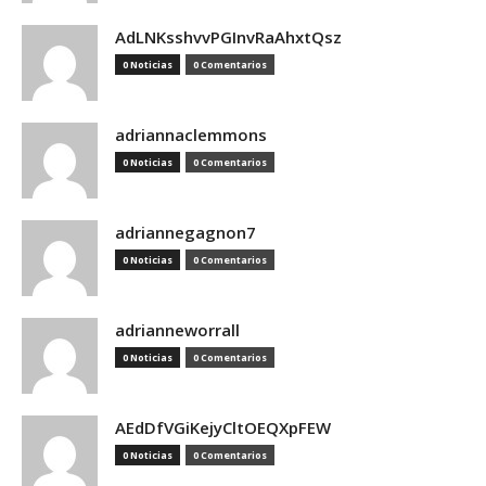
AdLNKsshvvPGInvRaAhxtQsz
0 Noticias
0 Comentarios
adriannaclemmons
0 Noticias
0 Comentarios
adriannegagnon7
0 Noticias
0 Comentarios
adrianneworrall
0 Noticias
0 Comentarios
AEdDfVGiKejyCltOEQXpFEW
0 Noticias
0 Comentarios