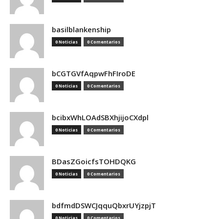
basilblankenship
0 Noticias
0 Comentarios
bCGTGVfAqpwFhFIroDE
0 Noticias
0 Comentarios
bcibxWhLOAdSBXhjijoCXdpl
0 Noticias
0 Comentarios
BDasZGoicfsTOHDQKG
0 Noticias
0 Comentarios
bdfmdDSWCJqquQbxrUYjzpjT
0 Noticias
0 Comentarios