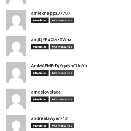
amieknaggs37707
0 Noticias
0 Comentarios
amJLJYRuCtvxXWnx
0 Noticias
0 Comentarios
AmMAEMErDjYqxNnCUoYa
0 Noticias
0 Comentarios
amoslovelace
0 Noticias
0 Comentarios
andrealawyer713
0 Noticias
0 Comentarios