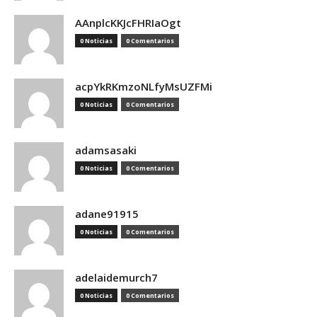
AAnplcKKJcFHRIaOgt
0 Noticias
0 Comentarios
acpYkRKmzoNLfyMsUZFMi
0 Noticias
0 Comentarios
adamsasaki
0 Noticias
0 Comentarios
adane91915
0 Noticias
0 Comentarios
adelaidemurch7
0 Noticias
0 Comentarios