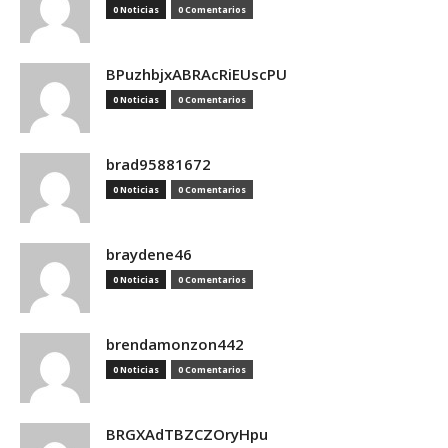
0 Noticias
0 Comentarios
BPuzhbjxABRAcRiEUscPU
0 Noticias
0 Comentarios
brad95881672
0 Noticias
0 Comentarios
braydene46
0 Noticias
0 Comentarios
brendamonzon442
0 Noticias
0 Comentarios
BRGXAdTBZCZOryHpu