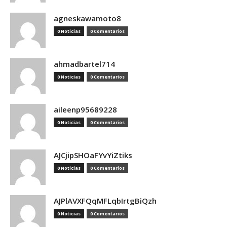
agneskawamoto8
0 Noticias
0 Comentarios
ahmadbartel714
0 Noticias
0 Comentarios
aileenp95689228
0 Noticias
0 Comentarios
AJCjipSHOaFYvYiZtiks
0 Noticias
0 Comentarios
AJPlAVXFQqMFLqbIrtgBiQzh
0 Noticias
0 Comentarios