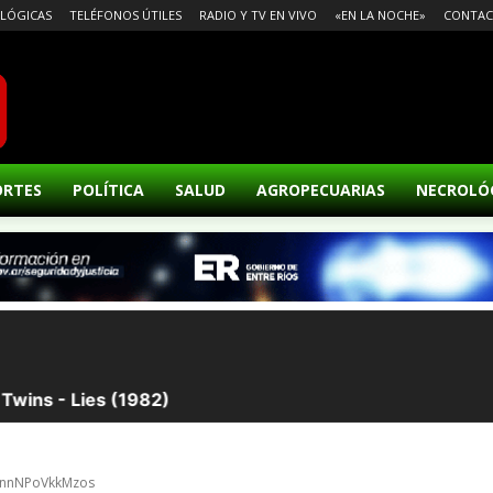
LÓGICAS
TELÉFONOS ÚTILES
RADIO Y TV EN VIVO
«EN LA NOCHE»
CONTA
ORTES
POLÍTICA
SALUD
AGROPECUARIAS
NECROLÓ
wdnnNPoVkkMzos