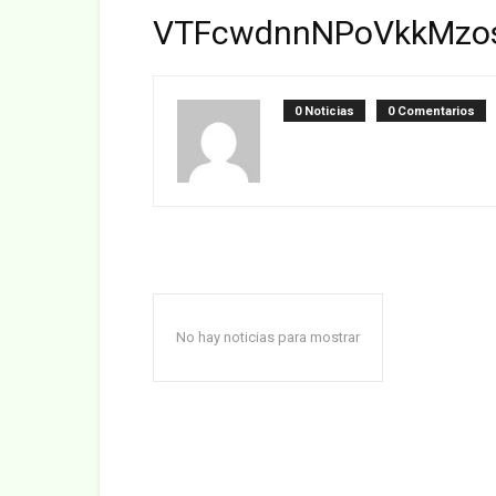
VTFcwdnnNPoVkkMzo
0 Noticias
0 Comentarios
No hay noticias para mostrar