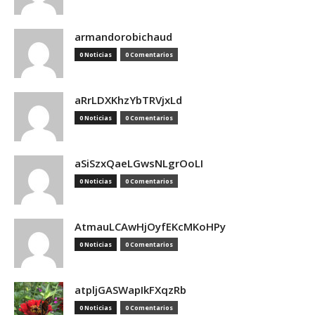
armandorobichaud
0 Noticias
0 Comentarios
aRrLDXKhzYbTRVjxLd
0 Noticias
0 Comentarios
aSiSzxQaeLGwsNLgrOoLI
0 Noticias
0 Comentarios
AtmauLCAwHjOyfEKcMKoHPy
0 Noticias
0 Comentarios
atpljGASWapIkFXqzRb
0 Noticias
0 Comentarios