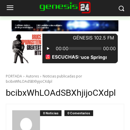
PORTADA
Autores
Noticias publicadas por
bcibxWhLOAdSBXhjijoCXdpl
bcibxWhLOAdSBXhjijoCXdpl
0 Noticias
0 Comentarios