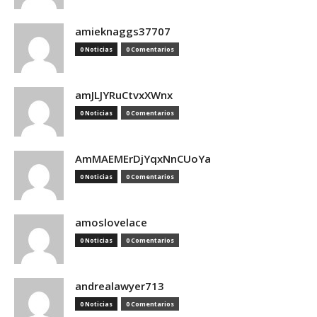
amieknaggs37707
0 Noticias
0 Comentarios
amJLJYRuCtvxXWnx
0 Noticias
0 Comentarios
AmMAEMErDjYqxNnCUoYa
0 Noticias
0 Comentarios
amoslovelace
0 Noticias
0 Comentarios
andrealawyer713
0 Noticias
0 Comentarios