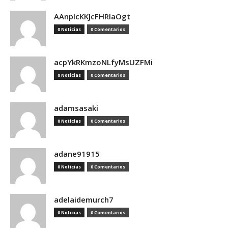
AAnplcKKJcFHRIaOgt
0 Noticias
0 Comentarios
acpYkRKmzoNLfyMsUZFMi
0 Noticias
0 Comentarios
adamsasaki
0 Noticias
0 Comentarios
adane91915
0 Noticias
0 Comentarios
adelaidemurch7
0 Noticias
0 Comentarios