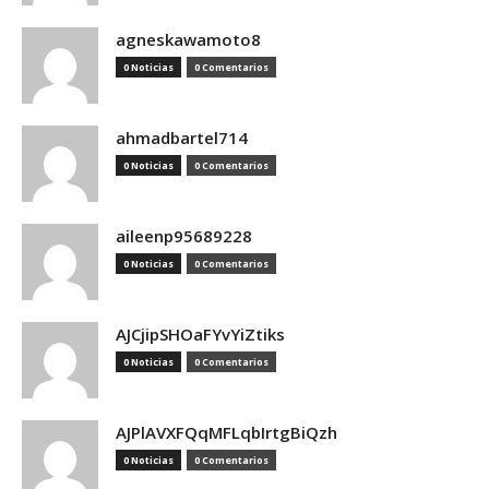
agneskawamoto8
0 Noticias
0 Comentarios
ahmadbartel714
0 Noticias
0 Comentarios
aileenp95689228
0 Noticias
0 Comentarios
AJCjipSHOaFYvYiZtiks
0 Noticias
0 Comentarios
AJPlAVXFQqMFLqbIrtgBiQzh
0 Noticias
0 Comentarios