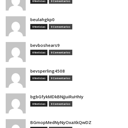
0 Noticias
0 Comentarios
beulahgkp0
0 Noticias
0 Comentarios
bevboshears9
0 Noticias
0 Comentarios
bevsperling4508
0 Noticias
0 Comentarios
bgbGfykMDkBNjJuiRuHhIy
0 Noticias
0 Comentarios
BGmopMedNyNyOxaXkQwDZ