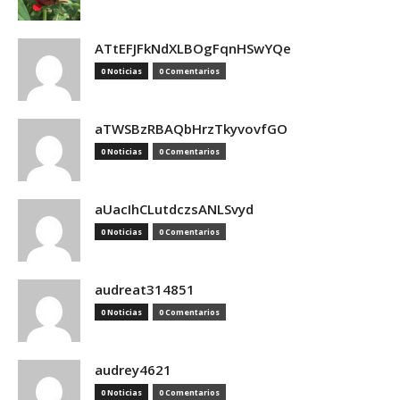
ATtEFJFkNdXLBOgFqnHSwYQe
0 Noticias
0 Comentarios
aTWSBzRBAQbHrzTkyvovfGO
0 Noticias
0 Comentarios
aUacIhCLutdczsANLSvyd
0 Noticias
0 Comentarios
audreat314851
0 Noticias
0 Comentarios
audrey4621
0 Noticias
0 Comentarios