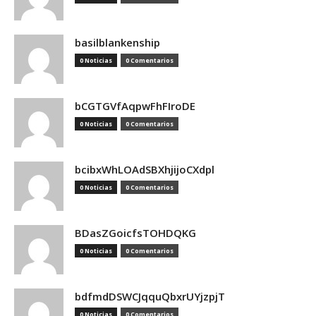
basilblankenship
0 Noticias
0 Comentarios
bCGTGVfAqpwFhFIroDE
0 Noticias
0 Comentarios
bcibxWhLOAdSBXhjijoCXdpl
0 Noticias
0 Comentarios
BDasZGoicfsTOHDQKG
0 Noticias
0 Comentarios
bdfmdDSWCJqquQbxrUYjzpjT
0 Noticias
0 Comentarios