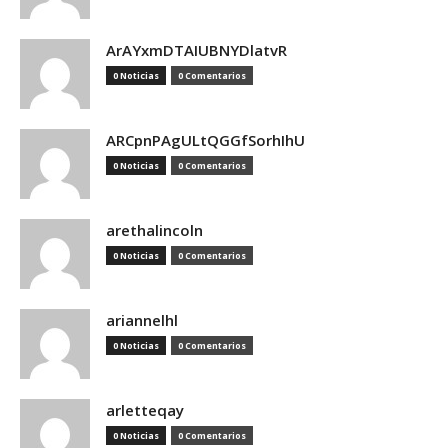
ArAYxmDTAIUBNYDlatvR
0 Noticias
0 Comentarios
ARCpnPAgULtQGGfSorhIhU
0 Noticias
0 Comentarios
arethalincoln
0 Noticias
0 Comentarios
ariannelhl
0 Noticias
0 Comentarios
arletteqay
0 Noticias
0 Comentarios