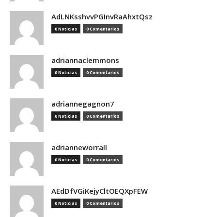
AdLNKsshvvPGInvRaAhxtQsz
0 Noticias
0 Comentarios
adriannaclemmons
0 Noticias
0 Comentarios
adriannegagnon7
0 Noticias
0 Comentarios
adrianneworrall
0 Noticias
0 Comentarios
AEdDfVGiKejyCltOEQXpFEW
0 Noticias
0 Comentarios