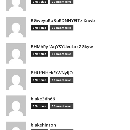
0 Noticias
0 Comentarios
BGweyuRoBuRDNNYElTzlXnwb
0 Noticias
0 Comentarios
BHMhRyfAqYSYUvuLxzZGkyw
0 Noticias
0 Comentarios
BHUfNHekFrWNyIJO
0 Noticias
0 Comentarios
blake36h66
0 Noticias
0 Comentarios
blakehinton