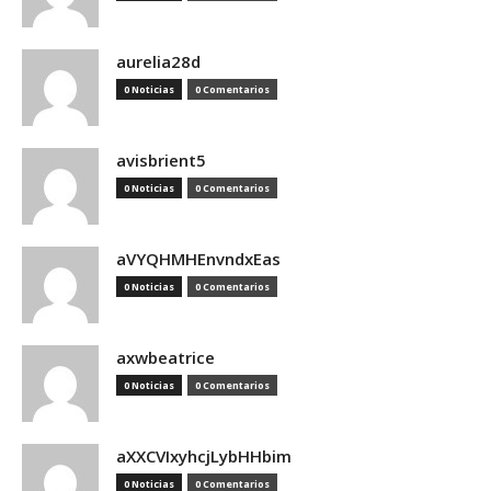
aurelia28d
0 Noticias
0 Comentarios
avisbrient5
0 Noticias
0 Comentarios
aVYQHMHEnvndxEas
0 Noticias
0 Comentarios
axwbeatrice
0 Noticias
0 Comentarios
aXXCVIxyhcjLybHHbim
0 Noticias
0 Comentarios