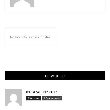
No hay noticias para mostrar
TOP AUTHORS
01547488922137
0 Noticias
0 Comentarios