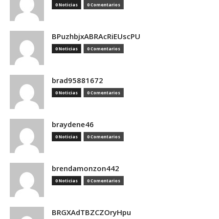
0 Noticias
0 Comentarios
BPuzhbjxABRAcRiEUscPU
0 Noticias
0 Comentarios
brad95881672
0 Noticias
0 Comentarios
braydene46
0 Noticias
0 Comentarios
brendamonzon442
0 Noticias
0 Comentarios
BRGXAdTBZCZOryHpu