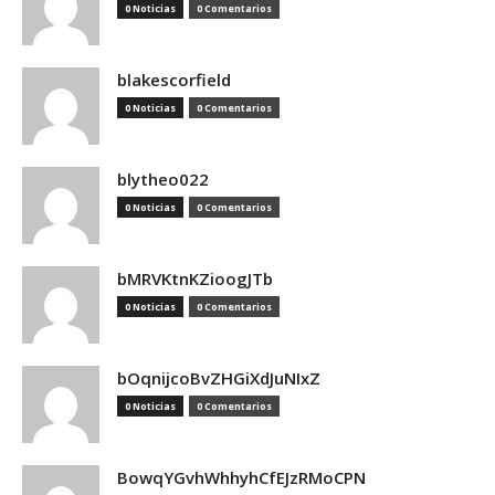
0 Noticias
0 Comentarios
blakescorfield
0 Noticias
0 Comentarios
blytheo022
0 Noticias
0 Comentarios
bMRVKtnKZioogJTb
0 Noticias
0 Comentarios
bOqnijcoBvZHGiXdJuNIxZ
0 Noticias
0 Comentarios
BowqYGvhWhhyhCfEJzRMoCPN