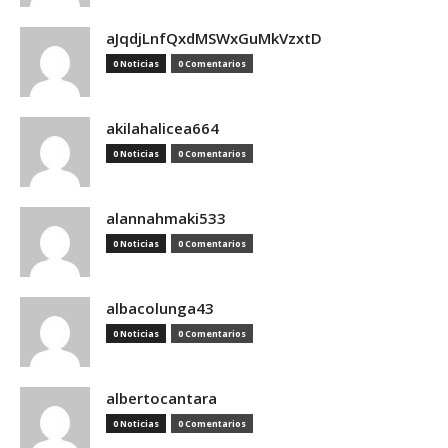
aJqdjLnfQxdMSWxGuMkVzxtD
0 Noticias
0 Comentarios
akilahalicea664
0 Noticias
0 Comentarios
alannahmaki533
0 Noticias
0 Comentarios
albacolunga43
0 Noticias
0 Comentarios
albertocantara
0 Noticias
0 Comentarios