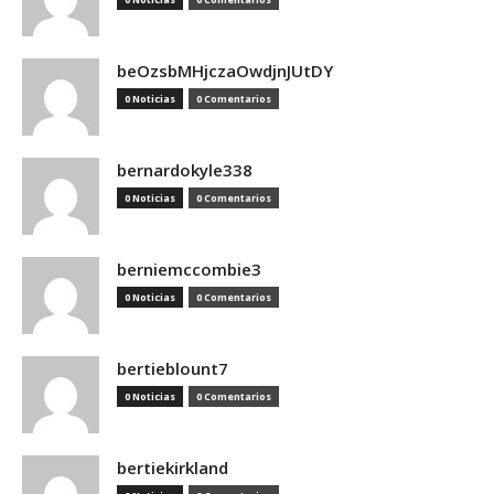
beOzsbMHjczaOwdjnJUtDY
0 Noticias
0 Comentarios
bernardokyle338
0 Noticias
0 Comentarios
berniemccombie3
0 Noticias
0 Comentarios
bertieblount7
0 Noticias
0 Comentarios
bertiekirkland