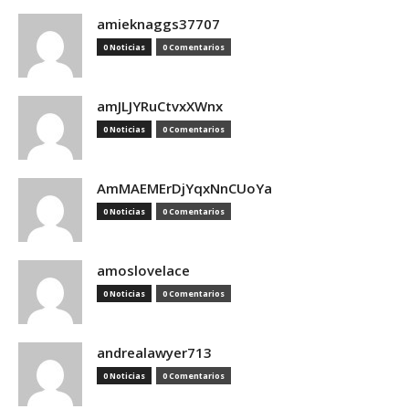
amieknaggs37707
0 Noticias
0 Comentarios
amJLJYRuCtvxXWnx
0 Noticias
0 Comentarios
AmMAEMErDjYqxNnCUoYa
0 Noticias
0 Comentarios
amoslovelace
0 Noticias
0 Comentarios
andrealawyer713
0 Noticias
0 Comentarios