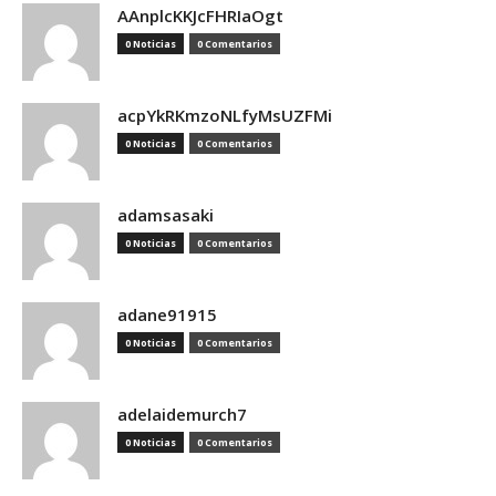
AAnplcKKJcFHRIaOgt
0 Noticias
0 Comentarios
acpYkRKmzoNLfyMsUZFMi
0 Noticias
0 Comentarios
adamsasaki
0 Noticias
0 Comentarios
adane91915
0 Noticias
0 Comentarios
adelaidemurch7
0 Noticias
0 Comentarios