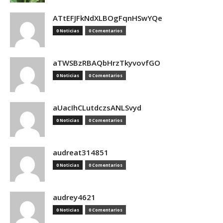
ATtEFJFkNdXLBOgFqnHSwYQe
0 Noticias
0 Comentarios
aTWSBzRBAQbHrzTkyvovfGO
0 Noticias
0 Comentarios
aUacIhCLutdczsANLSvyd
0 Noticias
0 Comentarios
audreat314851
0 Noticias
0 Comentarios
audrey4621
0 Noticias
0 Comentarios