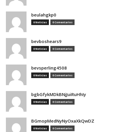
beulahgkp0
0 Noticias
0 Comentarios
bevboshears9
0 Noticias
0 Comentarios
bevsperling4508
0 Noticias
0 Comentarios
bgbGfykMDkBNjJuiRuHhIy
0 Noticias
0 Comentarios
BGmopMedNyNyOxaXkQwDZ
0 Noticias
0 Comentarios