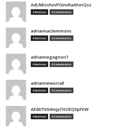
AdLNKsshvvPGInvRaAhxtQsz
0 Noticias
0 Comentarios
adriannaclemmons
0 Noticias
0 Comentarios
adriannegagnon7
0 Noticias
0 Comentarios
adrianneworrall
0 Noticias
0 Comentarios
AEdDfVGiKejyCltOEQXpFEW
0 Noticias
0 Comentarios