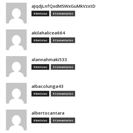
aJqdjLnfQxdMSWxGuMkVzxtD
0 Noticias
0 Comentarios
akilahalicea664
0 Noticias
0 Comentarios
alannahmaki533
0 Noticias
0 Comentarios
albacolunga43
0 Noticias
0 Comentarios
albertocantara
0 Noticias
0 Comentarios