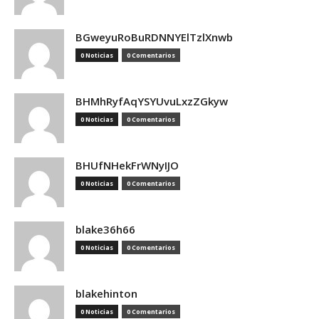
BGweyuRoBuRDNNYElTzlXnwb
0 Noticias
0 Comentarios
BHMhRyfAqYSYUvuLxzZGkyw
0 Noticias
0 Comentarios
BHUfNHekFrWNyIJO
0 Noticias
0 Comentarios
blake36h66
0 Noticias
0 Comentarios
blakehinton
0 Noticias
0 Comentarios