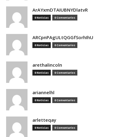
ArAYxmDTAIUBNYDlatvR
0 Noticias
0 Comentarios
ARCpnPAgULtQGGfSorhIhU
0 Noticias
0 Comentarios
arethalincoln
0 Noticias
0 Comentarios
ariannelhl
0 Noticias
0 Comentarios
arletteqay
0 Noticias
0 Comentarios