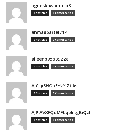
agneskawamoto8
0 Noticias
0 Comentarios
ahmadbartel714
0 Noticias
0 Comentarios
aileenp95689228
0 Noticias
0 Comentarios
AJCjipSHOaFYvYiZtiks
0 Noticias
0 Comentarios
AJPlAVXFQqMFLqbIrtgBiQzh
0 Noticias
0 Comentarios