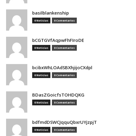
basilblankenship
0 Noticias
0 Comentarios
bCGTGVfAqpwFhFIroDE
0 Noticias
0 Comentarios
bcibxWhLOAdSBXhjijoCXdpl
0 Noticias
0 Comentarios
BDasZGoicfsTOHDQKG
0 Noticias
0 Comentarios
bdfmdDSWCJqquQbxrUYjzpjT
0 Noticias
0 Comentarios