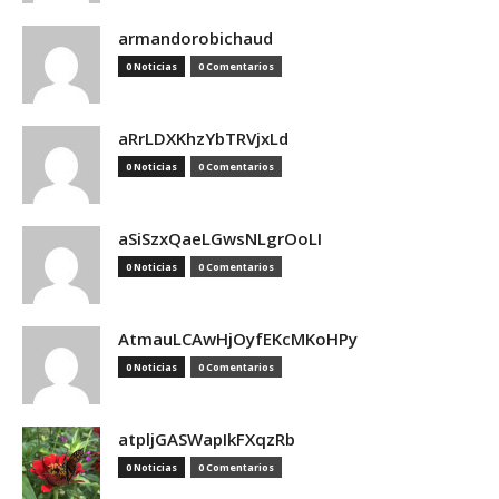
armandorobichaud
0 Noticias
0 Comentarios
aRrLDXKhzYbTRVjxLd
0 Noticias
0 Comentarios
aSiSzxQaeLGwsNLgrOoLI
0 Noticias
0 Comentarios
AtmauLCAwHjOyfEKcMKoHPy
0 Noticias
0 Comentarios
atpljGASWapIkFXqzRb
0 Noticias
0 Comentarios