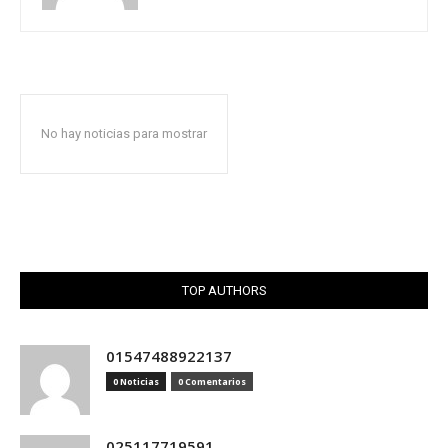
No hay noticias para mostrar
TOP AUTHORS
01547488922137
0 Noticias
0 Comentarios
025117719591