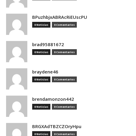
BPuzhbjxABRAcRiEUscPU
0 Noticias
0 Comentarios
brad95881672
0 Noticias
0 Comentarios
braydene46
0 Noticias
0 Comentarios
brendamonzon442
0 Noticias
0 Comentarios
BRGXAdTBZCZOryHpu
0 Noticias
0 Comentarios