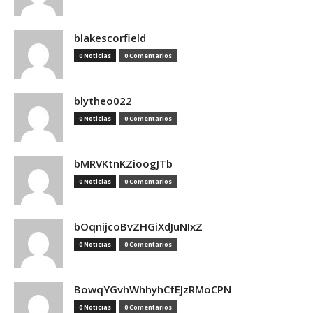
blakescorfield
0 Noticias
0 Comentarios
blytheo022
0 Noticias
0 Comentarios
bMRVKtnKZioogJTb
0 Noticias
0 Comentarios
bOqnijcoBvZHGiXdJuNIxZ
0 Noticias
0 Comentarios
BowqYGvhWhhyhCfEJzRMoCPN
0 Noticias
0 Comentarios