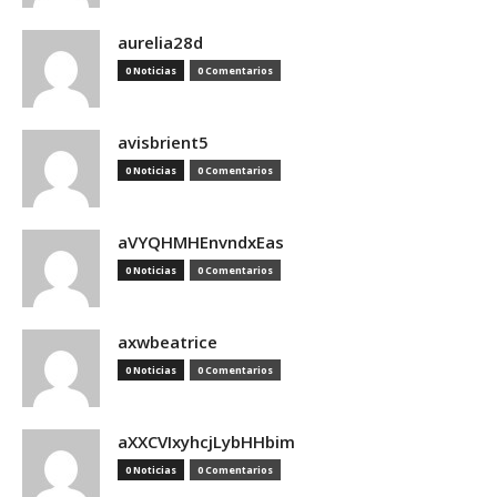
aurelia28d
0 Noticias
0 Comentarios
avisbrient5
0 Noticias
0 Comentarios
aVYQHMHEnvndxEas
0 Noticias
0 Comentarios
axwbeatrice
0 Noticias
0 Comentarios
aXXCVIxyhcjLybHHbim
0 Noticias
0 Comentarios