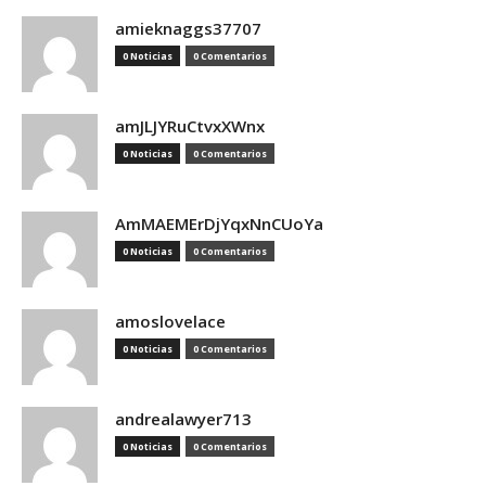
amieknaggs37707
0 Noticias
0 Comentarios
amJLJYRuCtvxXWnx
0 Noticias
0 Comentarios
AmMAEMErDjYqxNnCUoYa
0 Noticias
0 Comentarios
amoslovelace
0 Noticias
0 Comentarios
andrealawyer713
0 Noticias
0 Comentarios