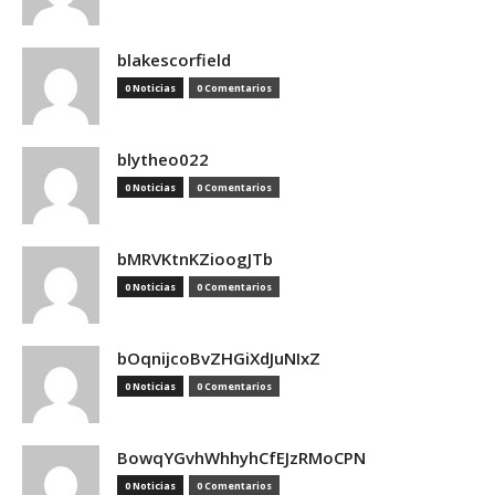
blakescorfield
0 Noticias
0 Comentarios
blytheo022
0 Noticias
0 Comentarios
bMRVKtnKZioogJTb
0 Noticias
0 Comentarios
bOqnijcoBvZHGiXdJuNIxZ
0 Noticias
0 Comentarios
BowqYGvhWhhyhCfEJzRMoCPN
0 Noticias
0 Comentarios