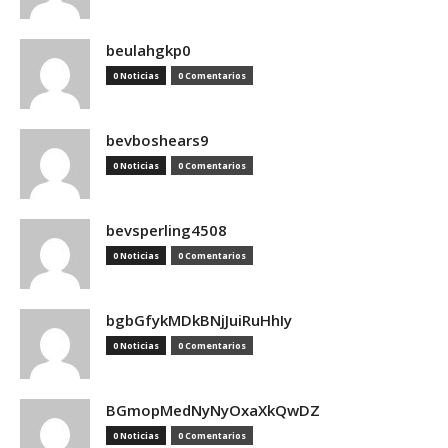
beulahgkp0
0 Noticias
0 Comentarios
bevboshears9
0 Noticias
0 Comentarios
bevsperling4508
0 Noticias
0 Comentarios
bgbGfykMDkBNjJuiRuHhIy
0 Noticias
0 Comentarios
BGmopMedNyNyOxaXkQwDZ
0 Noticias
0 Comentarios