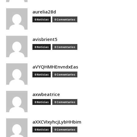
aurelia28d
0 Noticias
0 Comentarios
avisbrient5
0 Noticias
0 Comentarios
aVYQHMHEnvndxEas
0 Noticias
0 Comentarios
axwbeatrice
0 Noticias
0 Comentarios
aXXCVIxyhcjLybHHbim
0 Noticias
0 Comentarios