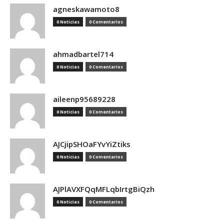
agneskawamoto8
0 Noticias
0 Comentarios
ahmadbartel714
0 Noticias
0 Comentarios
aileenp95689228
0 Noticias
0 Comentarios
AJCjipSHOaFYvYiZtiks
0 Noticias
0 Comentarios
AJPlAVXFQqMFLqbIrtgBiQzh
0 Noticias
0 Comentarios