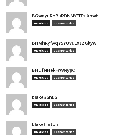
BGweyuRoBuRDNNYElTzlXnwb
0 Noticias
0 Comentarios
BHMhRyfAqYSYUvuLxzZGkyw
0 Noticias
0 Comentarios
BHUfNHekFrWNyIJO
0 Noticias
0 Comentarios
blake36h66
0 Noticias
0 Comentarios
blakehinton
0 Noticias
0 Comentarios