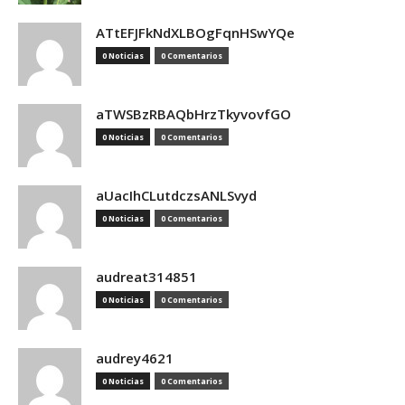
ATtEFJFkNdXLBOgFqnHSwYQe
0 Noticias
0 Comentarios
aTWSBzRBAQbHrzTkyvovfGO
0 Noticias
0 Comentarios
aUacIhCLutdczsANLSvyd
0 Noticias
0 Comentarios
audreat314851
0 Noticias
0 Comentarios
audrey4621
0 Noticias
0 Comentarios