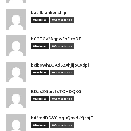
basilblankenship
0 Noticias
0 Comentarios
bCGTGVfAqpwFhFIroDE
0 Noticias
0 Comentarios
bcibxWhLOAdSBXhjijoCXdpl
0 Noticias
0 Comentarios
BDasZGoicfsTOHDQKG
0 Noticias
0 Comentarios
bdfmdDSWCJqquQbxrUYjzpjT
0 Noticias
0 Comentarios