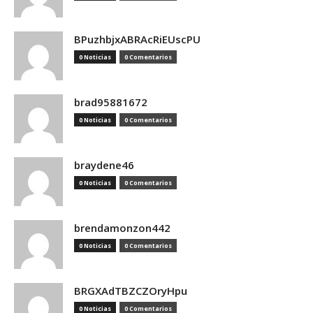
BPuzhbjxABRAcRiEUscPU
0 Noticias
0 Comentarios
brad95881672
0 Noticias
0 Comentarios
braydene46
0 Noticias
0 Comentarios
brendamonzon442
0 Noticias
0 Comentarios
BRGXAdTBZCZOryHpu
0 Noticias
0 Comentarios