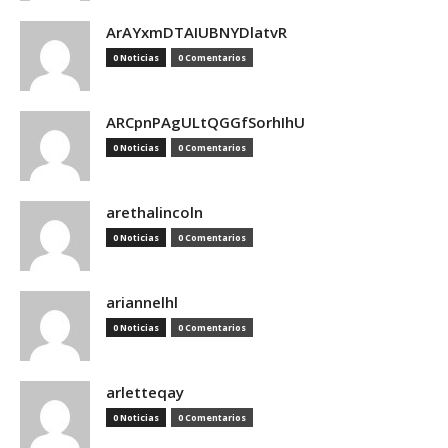
ArAYxmDTAIUBNYDlatvR
0 Noticias
0 Comentarios
ARCpnPAgULtQGGfSorhIhU
0 Noticias
0 Comentarios
arethalincoln
0 Noticias
0 Comentarios
ariannelhl
0 Noticias
0 Comentarios
arletteqay
0 Noticias
0 Comentarios