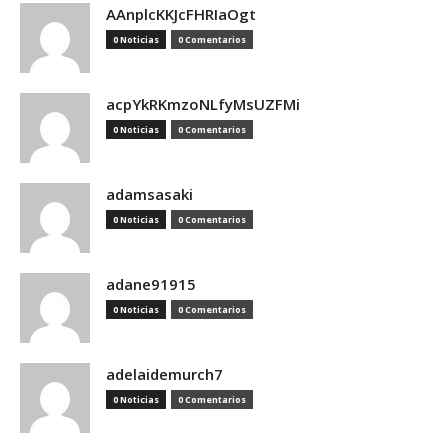
AAnplcKKJcFHRIaOgt
0 Noticias
0 Comentarios
acpYkRKmzoNLfyMsUZFMi
0 Noticias
0 Comentarios
adamsasaki
0 Noticias
0 Comentarios
adane91915
0 Noticias
0 Comentarios
adelaidemurch7
0 Noticias
0 Comentarios