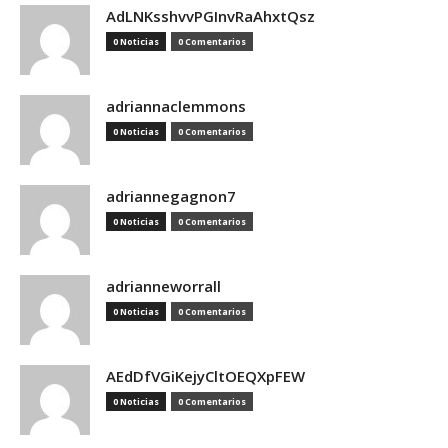
AdLNKsshvvPGInvRaAhxtQsz
0 Noticias
0 Comentarios
adriannaclemmons
0 Noticias
0 Comentarios
adriannegagnon7
0 Noticias
0 Comentarios
adrianneworrall
0 Noticias
0 Comentarios
AEdDfVGiKejyCltOEQXpFEW
0 Noticias
0 Comentarios