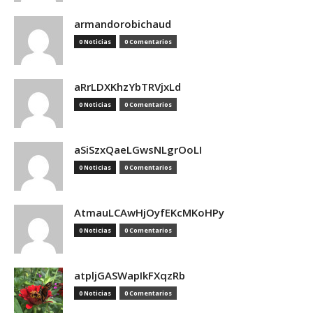
armandorobichaud
0 Noticias
0 Comentarios
aRrLDXKhzYbTRVjxLd
0 Noticias
0 Comentarios
aSiSzxQaeLGwsNLgrOoLI
0 Noticias
0 Comentarios
AtmauLCAwHjOyfEKcMKoHPy
0 Noticias
0 Comentarios
atpljGASWapIkFXqzRb
0 Noticias
0 Comentarios