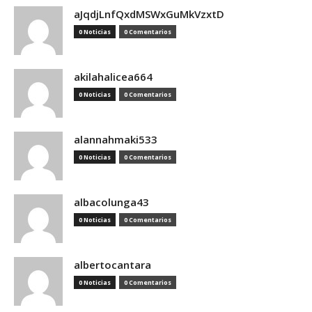
aJqdjLnfQxdMSWxGuMkVzxtD
0 Noticias
0 Comentarios
akilahalicea664
0 Noticias
0 Comentarios
alannahmaki533
0 Noticias
0 Comentarios
albacolunga43
0 Noticias
0 Comentarios
albertocantara
0 Noticias
0 Comentarios