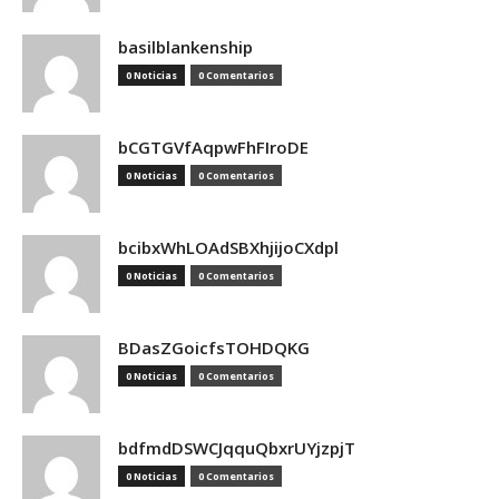
basilblankenship
0 Noticias
0 Comentarios
bCGTGVfAqpwFhFIroDE
0 Noticias
0 Comentarios
bcibxWhLOAdSBXhjijoCXdpl
0 Noticias
0 Comentarios
BDasZGoicfsTOHDQKG
0 Noticias
0 Comentarios
bdfmdDSWCJqquQbxrUYjzpjT
0 Noticias
0 Comentarios