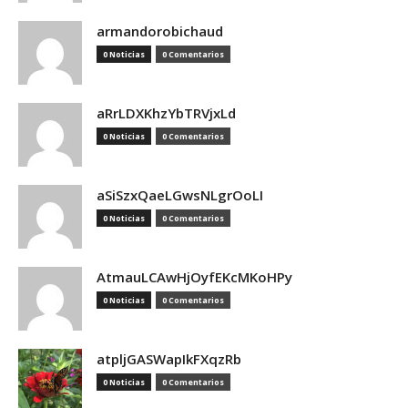
armandorobichaud
0 Noticias
0 Comentarios
aRrLDXKhzYbTRVjxLd
0 Noticias
0 Comentarios
aSiSzxQaeLGwsNLgrOoLI
0 Noticias
0 Comentarios
AtmauLCAwHjOyfEKcMKoHPy
0 Noticias
0 Comentarios
atpljGASWapIkFXqzRb
0 Noticias
0 Comentarios