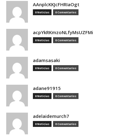
AAnplcKKJcFHRIaOgt
0 Noticias
0 Comentarios
acpYkRKmzoNLfyMsUZFMi
0 Noticias
0 Comentarios
adamsasaki
0 Noticias
0 Comentarios
adane91915
0 Noticias
0 Comentarios
adelaidemurch7
0 Noticias
0 Comentarios