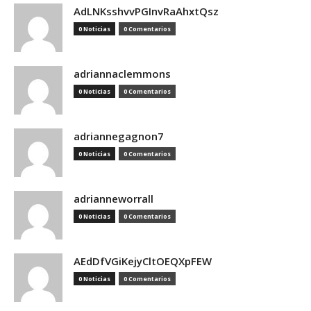
AdLNKsshvvPGInvRaAhxtQsz
0 Noticias
0 Comentarios
adriannaclemmons
0 Noticias
0 Comentarios
adriannegagnon7
0 Noticias
0 Comentarios
adrianneworrall
0 Noticias
0 Comentarios
AEdDfVGiKejyCltOEQXpFEW
0 Noticias
0 Comentarios