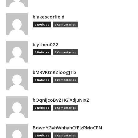
blakescorfield
0 Noticias
0 Comentarios
blytheo022
0 Noticias
0 Comentarios
bMRVKtnKZioogJTb
0 Noticias
0 Comentarios
bOqnijcoBvZHGiXdJuNIxZ
0 Noticias
0 Comentarios
BowqYGvhWhhyhCfEJzRMoCPN
0 Noticias
0 Comentarios