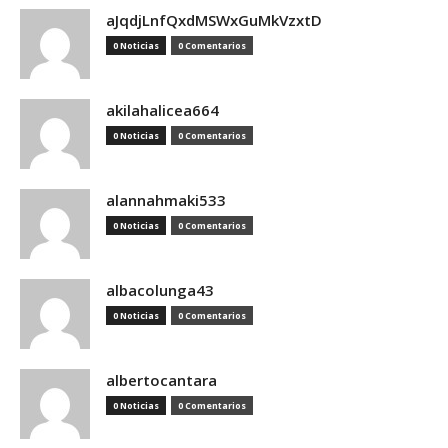
aJqdjLnfQxdMSWxGuMkVzxtD
0 Noticias
0 Comentarios
akilahalicea664
0 Noticias
0 Comentarios
alannahmaki533
0 Noticias
0 Comentarios
albacolunga43
0 Noticias
0 Comentarios
albertocantara
0 Noticias
0 Comentarios