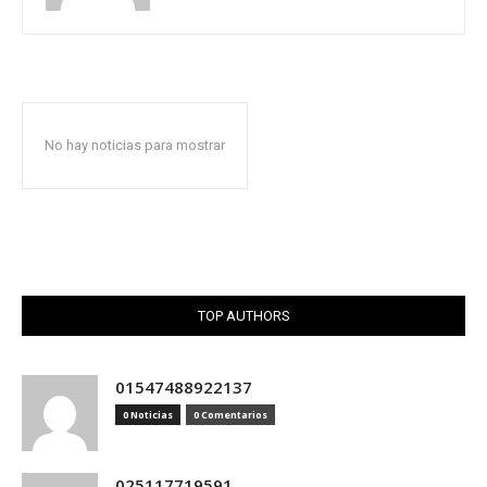
No hay noticias para mostrar
TOP AUTHORS
01547488922137
0 Noticias
0 Comentarios
025117719591