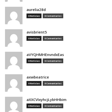
aurelia28d
0 Noticias
0 Comentarios
avisbrient5
0 Noticias
0 Comentarios
aVYQHMHEnvndxEas
0 Noticias
0 Comentarios
axwbeatrice
0 Noticias
0 Comentarios
aXXCVIxyhcjLybHHbim
0 Noticias
0 Comentarios