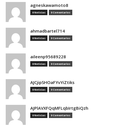
agneskawamoto8
0 Noticias
0 Comentarios
ahmadbartel714
0 Noticias
0 Comentarios
aileenp95689228
0 Noticias
0 Comentarios
AJCjipSHOaFYvYiZtiks
0 Noticias
0 Comentarios
AJPlAVXFQqMFLqbIrtgBiQzh
0 Noticias
0 Comentarios