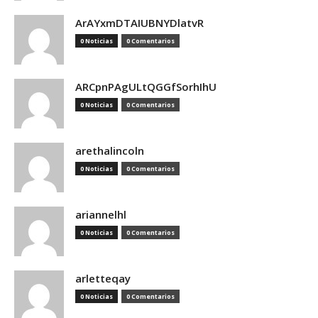
ArAYxmDTAIUBNYDlatvR
0 Noticias
0 Comentarios
ARCpnPAgULtQGGfSorhIhU
0 Noticias
0 Comentarios
arethalincoln
0 Noticias
0 Comentarios
ariannelhl
0 Noticias
0 Comentarios
arletteqay
0 Noticias
0 Comentarios