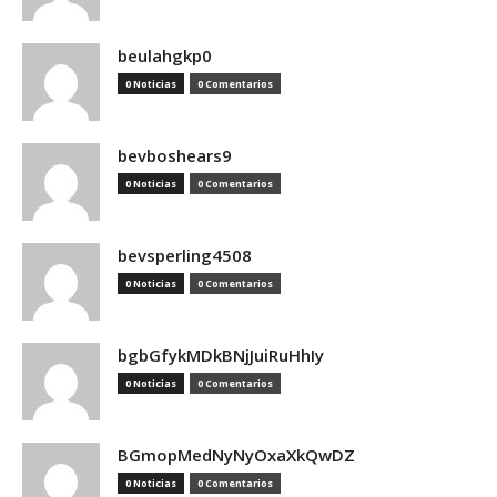
beulahgkp0
0 Noticias
0 Comentarios
bevboshears9
0 Noticias
0 Comentarios
bevsperling4508
0 Noticias
0 Comentarios
bgbGfykMDkBNjJuiRuHhIy
0 Noticias
0 Comentarios
BGmopMedNyNyOxaXkQwDZ
0 Noticias
0 Comentarios