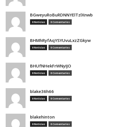
BGweyuRoBuRDNNYElTzlXnwb
0 Noticias
0 Comentarios
BHMhRyfAqYSYUvuLxzZGkyw
0 Noticias
0 Comentarios
BHUfNHekFrWNyIJO
0 Noticias
0 Comentarios
blake36h66
0 Noticias
0 Comentarios
blakehinton
0 Noticias
0 Comentarios