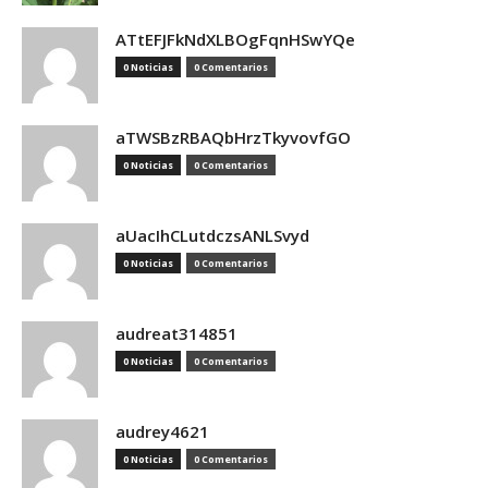
ATtEFJFkNdXLBOgFqnHSwYQe
0 Noticias
0 Comentarios
aTWSBzRBAQbHrzTkyvovfGO
0 Noticias
0 Comentarios
aUacIhCLutdczsANLSvyd
0 Noticias
0 Comentarios
audreat314851
0 Noticias
0 Comentarios
audrey4621
0 Noticias
0 Comentarios