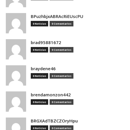
BPuzhbjxABRAcRiEUscPU
0 Noticias
0 Comentarios
brad95881672
0 Noticias
0 Comentarios
braydene46
0 Noticias
0 Comentarios
brendamonzon442
0 Noticias
0 Comentarios
BRGXAdTBZCZOryHpu
0 Noticias
0 Comentarios