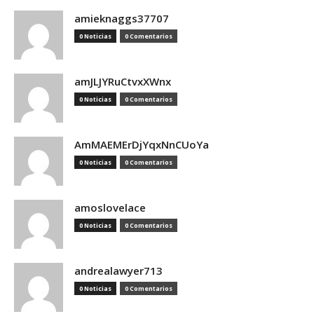
amieknaggs37707
0 Noticias
0 Comentarios
amJLJYRuCtvxXWnx
0 Noticias
0 Comentarios
AmMAEMErDjYqxNnCUoYa
0 Noticias
0 Comentarios
amoslovelace
0 Noticias
0 Comentarios
andrealawyer713
0 Noticias
0 Comentarios