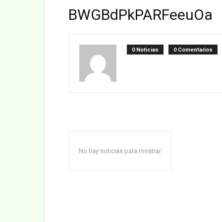
BWGBdPkPARFeeuOa
0 Noticias
0 Comentarios
No hay noticias para mostrar