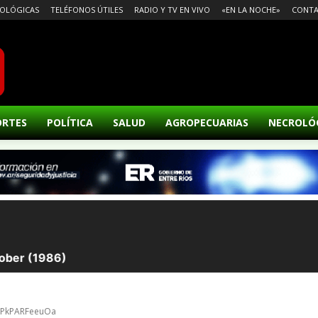
OLÓGICAS
TELÉFONOS ÚTILES
RADIO Y TV EN VIVO
«EN LA NOCHE»
CONT
ORTES
POLÍTICA
SALUD
AGROPECUARIAS
NECROLÓ
BdPkPARFeeuOa