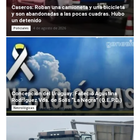
Caseros: Roban una camioneta y una bicicleta
y son abandonadas a las pocas cuadras. Hubo
un detenido
4 de agosto de 2026
Policiales
Concepción del Uruguay: Falleció Agustina
Rodríguez Vda. de Solís “La Negra” (Q.E.P.D.)
5 de agosto de 2026
Necrológicas