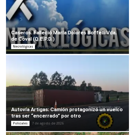
Caseros: Falleció María Dolores Boffelli Vda.
de Coval (Q.E.P.D.)
6 de agosto de 2026
Necrológicas
Autovía Artigas: Camión protagonizó un vuelco
tras ser “encerrado” por otro
7 de agosto de 2026
Policiales