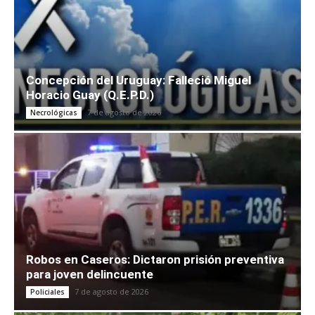
Concepción del Uruguay: Falleció Miguel
Horacio Guay (Q.E.P.D.)
7 de agosto de 2026
Necrológicas
Robos en Caseros: Dictaron prisión preventiva
para joven delincuente
7 de agosto de 2026
Policiales