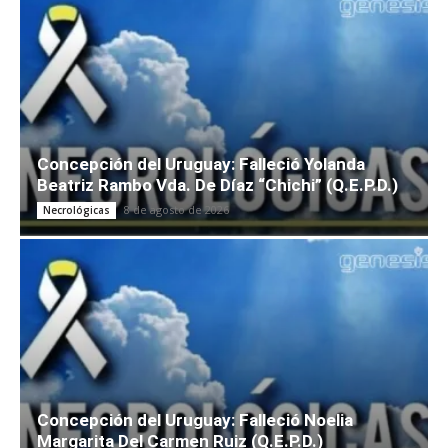
Concepción del Uruguay: Falleció Yolanda
Beatriz Rambo Vda. De Díaz “Chichi” (Q.E.P.D.)
8 de agosto de 2026
Necrológicas
Concepción del Uruguay: Falleció Noelia
Margarita Del Carmen Ruiz (Q.E.P.D.)