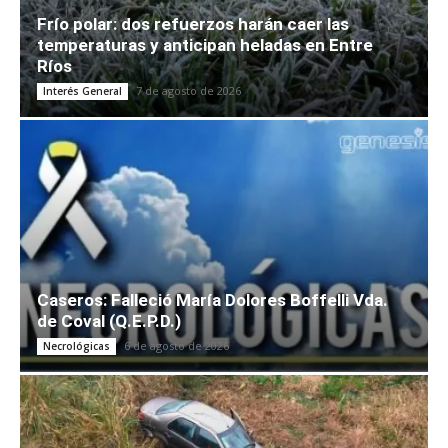
Frío polar: dos refuerzos harán caer las
temperaturas y anticipan heladas en Entre
Ríos
7 de agosto de 2026
Interés General
Caseros: Falleció María Dolores Boffelli Vda.
de Coval (Q.E.P.D.)
6 de agosto de 2026
Necrológicas