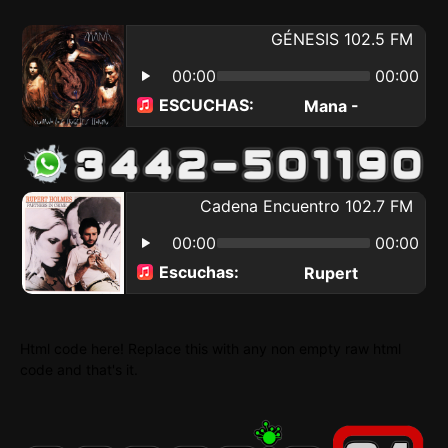
Html code here! Replace this with any non empty raw html
code and that's it.