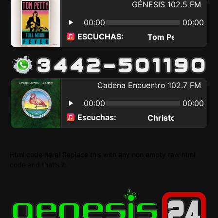
Html code here! Replace this with any non empty raw html
code and that's it.