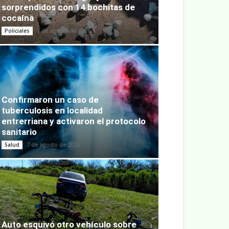
sorprendidos con 14 bochitas de
cocaína
7 de agosto de 2026
Policiales
Confirmaron un caso de
tuberculosis en localidad
entrerriana y activaron el protocolo
sanitario
7 de agosto de 2026
Salud
Auto esquivó otro vehículo sobre