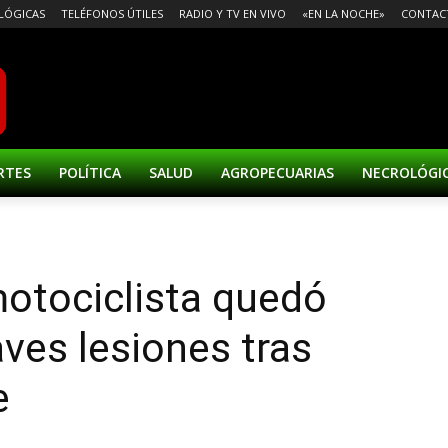
LÓGICAS
TELÉFONOS ÚTILES
RADIO Y TV EN VIVO
«EN LA NOCHE»
CONTAC
RTES
POLÍTICA
SALUD
AGROPECUARIAS
NECROLÓGI
otociclista quedó
aves lesiones tras
e