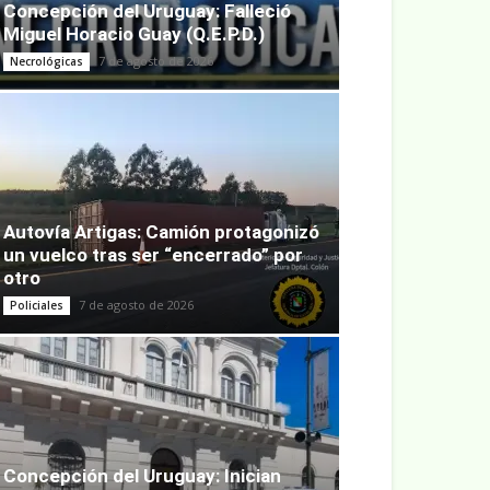
Concepción del Uruguay: Falleció
Miguel Horacio Guay (Q.E.P.D.)
7 de agosto de 2026
Necrológicas
Autovía Artigas: Camión protagonizó
un vuelco tras ser “encerrado” por
otro
7 de agosto de 2026
Policiales
Concepción del Uruguay: Inician