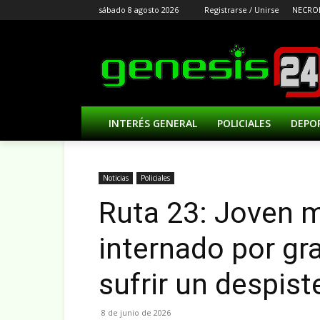
sábado 8 agosto 2026
Registrarse / Unirse
NECRO
INTERÉS GENERAL
POLICIALES
DEPO
Noticias
Policiales
Ruta 23: Joven m
internado por gr
sufrir un despist
8 de junio de 2026